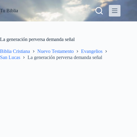
S
Tu Biblia
a
l
t
a
r
a
La generación perversa demanda señal
l
c
Biblia Cristiana
Nuevo Testamento
Evangelios
o
San Lucas
La generación perversa demanda señal
n
t
e
n
i
d
o