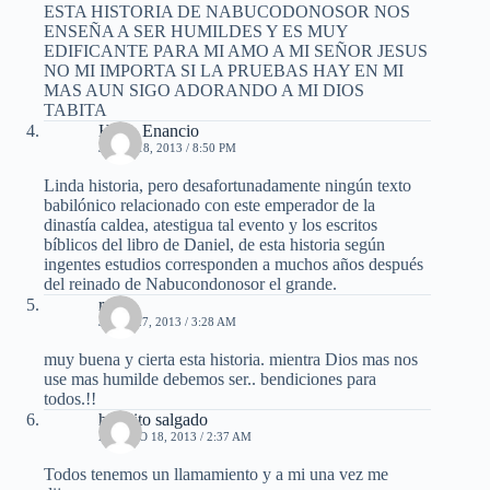
ESTA HISTORIA DE NABUCODONOSOR NOS
ENSEÑA A SER HUMILDES Y ES MUY
EDIFICANTE PARA MI AMO A MI SEÑOR JESUS
NO MI IMPORTA SI LA PRUEBAS HAY EN MI
MAS AUN SIGO ADORANDO A MI DIOS
TABITA
Hugo Enancio
JUNIO 18, 2013 / 8:50 PM
Linda historia, pero desafortunadamente ningún texto
babilónico relacionado con este emperador de la
dinastía caldea, atestigua tal evento y los escritos
bíblicos del libro de Daniel, de esta historia según
ingentes estudios corresponden a muchos años después
del reinado de Nabucondonosor el grande.
ruth
JULIO 27, 2013 / 3:28 AM
muy buena y cierta esta historia. mientra Dios mas nos
use mas humilde debemos ser.. bendiciones para
todos.!!
hipolito salgado
AGOSTO 18, 2013 / 2:37 AM
Todos tenemos un llamamiento y a mi una vez me