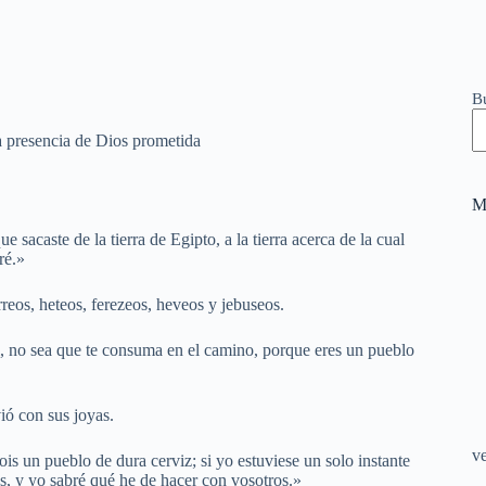
B
 presencia de Dios prometida
M
acaste de la tierra de Egipto, a la tierra acerca de la cual
ré.»
reos, heteos, ferezeos, heveos y jebuseos.
ti, no sea que te consuma en el camino, porque eres un pueblo
vió con sus joyas.
v
is un pueblo de dura cerviz; si yo estuviese un solo instante
s, y yo sabré qué he de hacer con vosotros.»