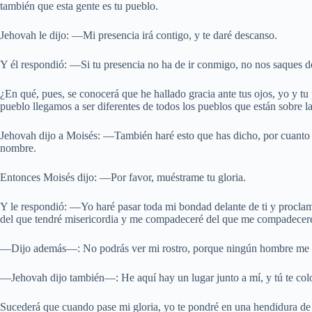
también que esta gente es tu pueblo.
Jehovah le dijo: —Mi presencia irá contigo, y te daré descanso.
Y él respondió: —Si tu presencia no ha de ir conmigo, no nos saques d
¿En qué, pues, se conocerá que he hallado gracia ante tus ojos, yo y t
pueblo llegamos a ser diferentes de todos los pueblos que están sobre la 
Jehovah dijo a Moisés: —También haré esto que has dicho, por cuanto h
nombre.
Entonces Moisés dijo: —Por favor, muéstrame tu gloria.
Y le respondió: —Yo haré pasar toda mi bondad delante de ti y proclam
del que tendré misericordia y me compadeceré del que me compadecer
—Dijo además—: No podrás ver mi rostro, porque ningún hombre me v
—Jehovah dijo también—: He aquí hay un lugar junto a mí, y tú te colo
Sucederá que cuando pase mi gloria, yo te pondré en una hendidura de