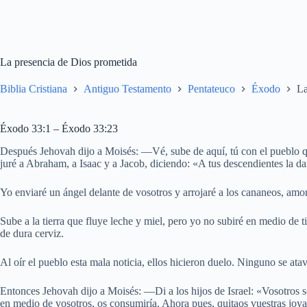
La presencia de Dios prometida
Biblia Cristiana
Antiguo Testamento
Pentateuco
Éxodo
La
Éxodo 33:1 – Éxodo 33:23
Después Jehovah dijo a Moisés: —Vé, sube de aquí, tú con el pueblo que s
juré a Abraham, a Isaac y a Jacob, diciendo: «A tus descendientes la da
Yo enviaré un ángel delante de vosotros y arrojaré a los cananeos, amor
Sube a la tierra que fluye leche y miel, pero yo no subiré en medio de 
de dura cerviz.
Al oír el pueblo esta mala noticia, ellos hicieron duelo. Ninguno se ata
Entonces Jehovah dijo a Moisés: —Di a los hijos de Israel: «Vosotros so
en medio de vosotros, os consumiría. Ahora pues, quitaos vuestras joya