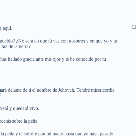
Li
e aquí.
u pueblo? ¿No será en que tú vas con nosotros y en que yo y tu
faz de la tierra?
as hallado gracia ante mis ojos y te he conocido por tu
aré delante de ti el nombre de Jehovah. Tendré misericordia
é.
erá y quedará vivo.
carás sobre la peña.
 la peña y te cubriré con mi mano hasta que yo haya pasado.