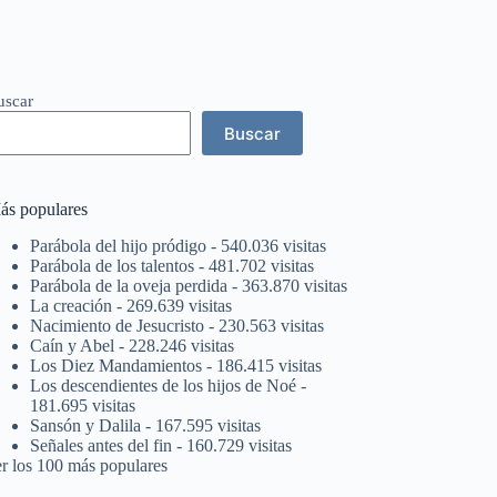
uscar
Buscar
ás populares
Parábola del hijo pródigo
- 540.036 visitas
Parábola de los talentos
- 481.702 visitas
Parábola de la oveja perdida
- 363.870 visitas
La creación
- 269.639 visitas
Nacimiento de Jesucristo
- 230.563 visitas
Caín y Abel
- 228.246 visitas
Los Diez Mandamientos
- 186.415 visitas
Los descendientes de los hijos de Noé
-
181.695 visitas
Sansón y Dalila
- 167.595 visitas
Señales antes del fin
- 160.729 visitas
er los 100 más populares