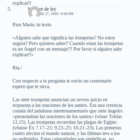
explicar!!
hombre de ley
OCTUBRE 27, 2009 / 8:00 PM
Para Maria: tu texto
«Alguien sabe que significa las trompetas? No estoy
segura? Pero quisiera saber? Cuando estan las trompetas
es un Angel con un mensaje?? Por favor si alguien sabe
explicar!!»
Rta./
Con respecto a tu pregunta te envio un comentario
espero que te sirva.
Las siete trompetas anuncian un severo juicio en
respuesta a las oraciones de los santos. Era una creencia
común del judaísmo intertestamentario que siete ángeles
«presentaban las oraciones de los santos» (véase Tobías
12.15). Las trompetas recuerdan las plagas de Egipto
(véanse Éx 7.17–21; 9.23–25; 10.21–23). Las primeras
cuatro afectan el mundo natural, y las últimas tres a los
no redimidos. Estas calamidades son simbólicas, no