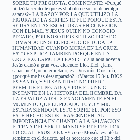
SOBRE TU PREGUNTA. COMENTASTE: «Porqué
utilizó la serpiente que es simbolo de su archienemigo
satanas?» LA RAZON POR LA QUE UTILIZO LA
FIGURA DE LA SERPIENTE FUE PORQUE ESTA
SE USA EN LAS ESCRITURAS EN CONEXION
CON EL MAL, Y JESUS QUIEN NO CONOCIO
PECADO, POR NOSOTROS SE HIZO PECADO,
TOMANDO EN SI EL PECADO DE TODA LA
HUMANIDAD CUANDO MORIA EN LA CRUZ.
ESTO EXPLICA TAMBIEN PORQUE EN LA
CRUZ EXCLAMO LA FRASE: «Y a la hora novena
Jesús clamó a gran voz, diciendo: Eloi, Eloi, ¿lama
sabactani? Que interpretado, es: Dios mío, Dios mío,
¿por qué me has desamparado?» (Marcos 15:34). DIOS
ES SANTO, Y SU SANTIDAD NO PUEDE
PERMITIR EL PECADO, Y POR EL UNICO
INSTANTE EN LA HISTORIA DEL HOMBRE, DA
LA ESPALDA A JESUS EXACTAMENTE EN EL
MOMENTO QUE EL PECADO TUYO Y MIO
ESTABA SIENDO PUESTO SOBRE EL. POR ESO
ESTE HECHO ES DE TRASCENDENTAL
IMPORTANCIA EN CUANTO A LA SALVACION
ETERNA DEL SER HUMANO SE REFIERE, POR
LO CUAL JESUS DIJO: «Y como Moisés levantó la
serpiente en el desierto, así es necesario que el Hijo del