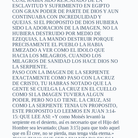
CUAL HABIA SIDO RESCATADO DE LA
ESCLAVITUD Y SUFRIMIENTO EN EGIPTO
CON GRAN PODER DE PARTE DE DIOS Y AUN
CONTINUABA CON INCREDULIDAD Y
QUEJAS. SI EL PROPOSITO DE DIOS HUBIERA
SIDO LA ADORACION DE LA IMAGEN, NO LA
HUBIERA DESTRUIDO POR MEDIO DE
EZEQUIAS, LA MANDO DESTRUIR PORQUE
PRECISAMENTE EL PUEBLO LA HABIA
EMEZADO A VER COMO EL IDOLO QUE
HACIA LOS MILAGROS, CUANDO LOS
MILAGROS DE SANIDAD LOS HACE DIOS NO
LA SERPIENTE.
PASO CON LA IMAGEN DE LA SERPIENTE
EXACTAMENTE COMO PASO CON LA CRUZ
DE CRISTO, TU HABRAS NOTADO QUE LA
GENTE SE CUELGA LA CRUZ EN EL CUELLO
COMO SI LA IMAGEN TUVIERA ALGUN
PODER, PERO NO LO TIENE. LA CRUZ, ASI
COMO LA SERPIENTE TENIA UN PROPOSITO,
ESTE PROPOSITO LO LEEMOS EN JUAN 3:14-
15: QUE LEE ASI: «Y como Moisés levantó la
serpiente en el desierto, así es necesario que el Hijo del
Hombre sea levantado; (Juan 3:15) para que todo aquel
que en Él cree, no se pierda, mas tenga vida eterna.»