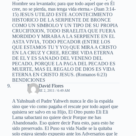
Hombre sea levantado; para que todo aquel que en Él
cree, no se pierda, mas tenga vida eterna.» (Juan 3:14-
15) JESUS UTILIZO ESTE ACONTECIMIENTO
HISTORICO DE LA SERPIENTE DE BRONCE
COMO UN SIMBOLO Y UN TIPO DE SU PROPIA
CRUCIFIXION, TODO ISRAELITA QUE FUERA
MORDIDO Y MIRABA A LA SERPIENTE EN EL
ASTA VIVIA, TODO PECADOR (ENTRE LOS
QUE ESTAMOS TU Y YO) QUE MIRA A CRISTO
EN LA CRUZ Y CREE, RECIBE VIDA ETERNA
DE EL Y ES SANADO DEL VENENO DEL
PECADO, PORQUE LA PAGA DEL PECADO ES
MUERTE, MAS EL REGALO DE DIOS ES VIDA
ETERNA EN CRISTO JESUS. (Romanos 6:23)
BENDICIONES
Rene David Flores
OCTUBRE 2, 2011 / 6:49 AM
A Yahshuah el Padre Yahweh nunca le dio la espalda
sino que vio como pagaba el rescate por todo aquel que
quisiera ser salvo en su Hijo, El Otro punto Eli Eli
Lama sabactani no quiere decir Porque me has
Abandonado. Eso quiere decir Para esto, para esto he
sido preservado. El Puso su vida Nadie se la quitaba
solo estava siendo expuesto ante los Adversarios que le