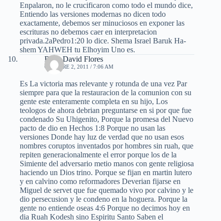
Enpalaron, no le crucificaron como todo el mundo dice,
Entiendo las versiones modernas no dicen todo
exactamente, debemos ser minuciosos en exponer las
escrituras no debemos caer en interpretacion
privada.2aPedro1:20 lo dice. Shema Israel Baruk Ha-
shem YAHWEH tu Elhoyim Uno es.
Rene David Flores
OCTUBRE 2, 2011 / 7:06 AM
Es La victoria mas relevante y rotunda de una vez Par
siempre para que la restauracion de la comunion con su
gente este enteramente completa en su hijo, Los
teologos de ahora debrian preguntarse en si por que fue
condenado Su Uhigenito, Porque la promesa del Nuevo
pacto de dio en Hechos 1:8 Porque no usan las
versiones Donde hay luz de verdad que no usan esos
nombres coruptos inventados por hombres sin ruah, que
repiten generacionalmente el error porque los de la
Simiente del adversario metio manos con gente religiosa
haciendo un Dios trino. Porque se fijan en martin lutero
y en calvino como reformadores Deverian fijarse en
Miguel de servet que fue quemado vivo por calvino y le
dio persecusion y le condeno en la hoguera. Porque la
gente no entiende oseas 4:6 Porque no decimos hoy en
dia Ruah Kodesh sino Espiritu Santo Saben el