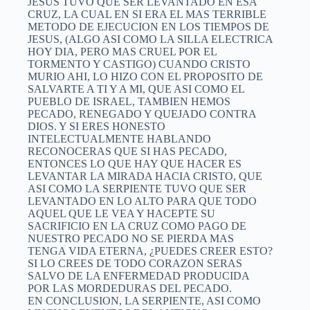
JESUS TUVO QUE SER LEVANTADO EN ESA
CRUZ, LA CUAL EN SI ERA EL MAS TERRIBLE
METODO DE EJECUCION EN LOS TIEMPOS DE
JESUS, (ALGO ASI COMO LA SILLA ELECTRICA
HOY DIA, PERO MAS CRUEL POR EL
TORMENTO Y CASTIGO) CUANDO CRISTO
MURIO AHI, LO HIZO CON EL PROPOSITO DE
SALVARTE A TI Y A MI, QUE ASI COMO EL
PUEBLO DE ISRAEL, TAMBIEN HEMOS
PECADO, RENEGADO Y QUEJADO CONTRA
DIOS. Y SI ERES HONESTO
INTELECTUALMENTE HABLANDO
RECONOCERAS QUE SI HAS PECADO,
ENTONCES LO QUE HAY QUE HACER ES
LEVANTAR LA MIRADA HACIA CRISTO, QUE
ASI COMO LA SERPIENTE TUVO QUE SER
LEVANTADO EN LO ALTO PARA QUE TODO
AQUEL QUE LE VEA Y HACEPTE SU
SACRIFICIO EN LA CRUZ COMO PAGO DE
NUESTRO PECADO NO SE PIERDA MAS
TENGA VIDA ETERNA, ¿PUEDES CREER ESTO?
SI LO CREES DE TODO CORAZON SERAS
SALVO DE LA ENFERMEDAD PRODUCIDA
POR LAS MORDEDURAS DEL PECADO.
EN CONCLUSION, LA SERPIENTE, ASI COMO