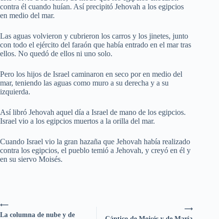
contra él cuando huían. Así precipitó Jehovah a los egipcios
en medio del mar.
Las aguas volvieron y cubrieron los carros y los jinetes, junto
con todo el ejército del faraón que había entrado en el mar tras
ellos. No quedó de ellos ni uno solo.
Pero los hijos de Israel caminaron en seco por en medio del
mar, teniendo las aguas como muro a su derecha y a su
izquierda.
Así libró Jehovah aquel día a Israel de mano de los egipcios.
Israel vio a los egipcios muertos a la orilla del mar.
Cuando Israel vio la gran hazaña que Jehovah había realizado
contra los egipcios, el pueblo temió a Jehovah, y creyó en él y
en su siervo Moisés.
⟵
⟶
La columna de nube y de
Cántico de Moisés y de María