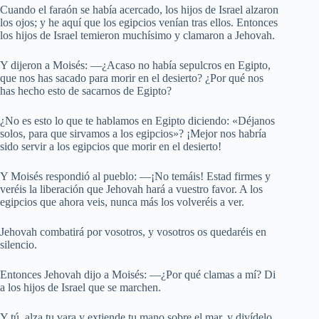
Cuando el faraón se había acercado, los hijos de Israel alzaron
los ojos; y he aquí que los egipcios venían tras ellos. Entonces
los hijos de Israel temieron muchísimo y clamaron a Jehovah.
Y dijeron a Moisés: —¿Acaso no había sepulcros en Egipto,
que nos has sacado para morir en el desierto? ¿Por qué nos
has hecho esto de sacarnos de Egipto?
¿No es esto lo que te hablamos en Egipto diciendo: «Déjanos
solos, para que sirvamos a los egipcios»? ¡Mejor nos habría
sido servir a los egipcios que morir en el desierto!
Y Moisés respondió al pueblo: —¡No temáis! Estad firmes y
veréis la liberación que Jehovah hará a vuestro favor. A los
egipcios que ahora veis, nunca más los volveréis a ver.
Jehovah combatirá por vosotros, y vosotros os quedaréis en
silencio.
Entonces Jehovah dijo a Moisés: —¿Por qué clamas a mí? Di
a los hijos de Israel que se marchen.
Y tú, alza tu vara y extiende tu mano sobre el mar, y divídelo