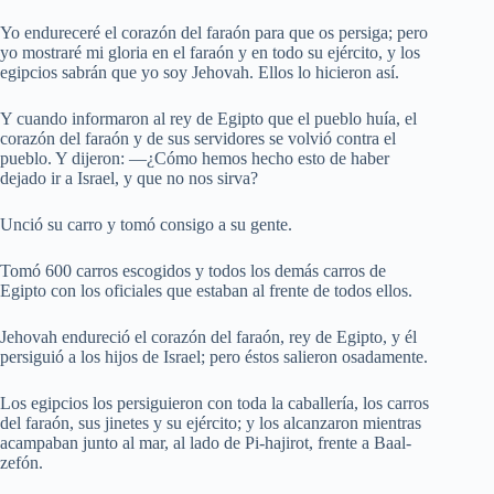
Yo endureceré el corazón del faraón para que os persiga; pero
yo mostraré mi gloria en el faraón y en todo su ejército, y los
egipcios sabrán que yo soy Jehovah. Ellos lo hicieron así.
Y cuando informaron al rey de Egipto que el pueblo huía, el
corazón del faraón y de sus servidores se volvió contra el
pueblo. Y dijeron: —¿Cómo hemos hecho esto de haber
dejado ir a Israel, y que no nos sirva?
Unció su carro y tomó consigo a su gente.
Tomó 600 carros escogidos y todos los demás carros de
Egipto con los oficiales que estaban al frente de todos ellos.
Jehovah endureció el corazón del faraón, rey de Egipto, y él
persiguió a los hijos de Israel; pero éstos salieron osadamente.
Los egipcios los persiguieron con toda la caballería, los carros
del faraón, sus jinetes y su ejército; y los alcanzaron mientras
acampaban junto al mar, al lado de Pi-hajirot, frente a Baal-
zefón.