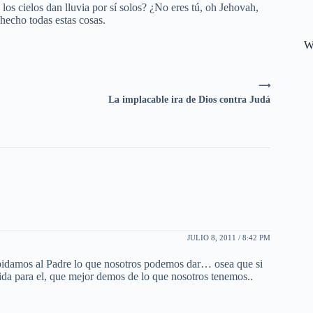
os cielos dan lluvia por sí solos? ¿No eres tú, oh Jehovah,
hecho todas estas cosas.
W
⟶
La implacable ira de Dios contra Judá
JULIO 8, 2011 / 8:42 PM
o pidamos al Padre lo que nosotros podemos dar… osea que si
a para el, que mejor demos de lo que nosotros tenemos..