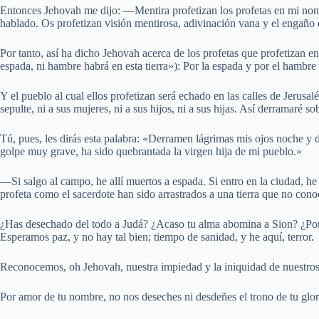
Entonces Jehovah me dijo: —Mentira profetizan los profetas en mi nomb
hablado. Os profetizan visión mentirosa, adivinación vana y el engaño 
Por tanto, así ha dicho Jehovah acerca de los profetas que profetizan e
espada, ni hambre habrá en esta tierra»): Por la espada y por el hambre 
Y el pueblo al cual ellos profetizan será echado en las calles de Jerusa
sepulte, ni a sus mujeres, ni a sus hijos, ni a sus hijas. Así derramaré s
Tú, pues, les dirás esta palabra: «Derramen lágrimas mis ojos noche y
golpe muy grave, ha sido quebrantada la virgen hija de mi pueblo.»
—Si salgo al campo, he allí muertos a espada. Si entro en la ciudad, h
profeta como el sacerdote han sido arrastrados a una tierra que no cono
¿Has desechado del todo a Judá? ¿Acaso tu alma abomina a Sion? ¿Por 
Esperamos paz, y no hay tal bien; tiempo de sanidad, y he aquí, terror.
Reconocemos, oh Jehovah, nuestra impiedad y la iniquidad de nuestros
Por amor de tu nombre, no nos deseches ni desdeñes el trono de tu glor