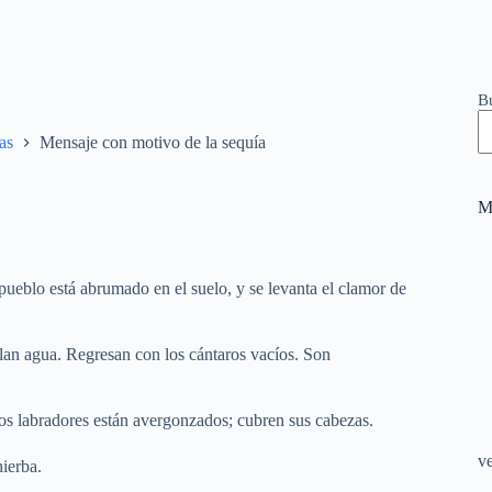
B
as
Mensaje con motivo de la sequía
M
pueblo está abrumado en el suelo, y se levanta el clamor de
allan agua. Regresan con los cántaros vacíos. Son
, los labradores están avergonzados; cubren sus cabezas.
v
hierba.