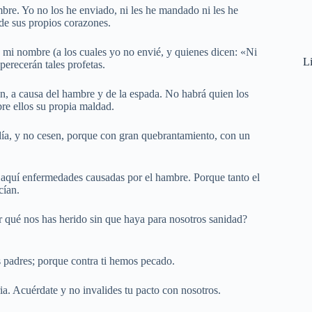
re. Yo no los he enviado, ni les he mandado ni les he
de sus propios corazones.
n mi nombre (a los cuales yo no envié, y quienes dicen: «Ni
Li
perecerán tales profetas.
lén, a causa del hambre y de la espada. No habrá quien los
obre ellos su propia maldad.
 día, y no cesen, porque con gran quebrantamiento, con un
e aquí enfermedades causadas por el hambre. Porque tanto el
cían.
qué nos has herido sin que haya para nosotros sanidad?
 padres; porque contra ti hemos pecado.
ia. Acuérdate y no invalides tu pacto con nosotros.