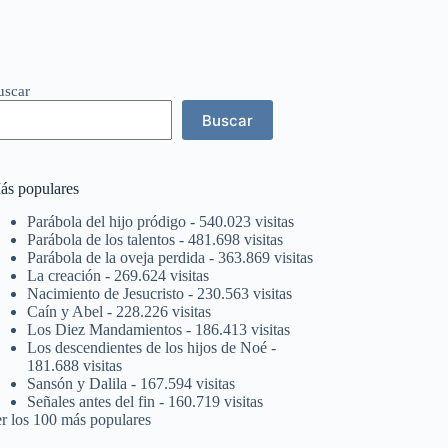
uscar
Buscar
ás populares
Parábola del hijo pródigo
- 540.023 visitas
Parábola de los talentos
- 481.698 visitas
Parábola de la oveja perdida
- 363.869 visitas
La creación
- 269.624 visitas
Nacimiento de Jesucristo
- 230.563 visitas
Caín y Abel
- 228.226 visitas
Los Diez Mandamientos
- 186.413 visitas
Los descendientes de los hijos de Noé
-
181.688 visitas
Sansón y Dalila
- 167.594 visitas
Señales antes del fin
- 160.719 visitas
er los 100 más populares