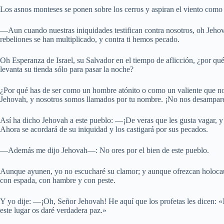
Los asnos monteses se ponen sobre los cerros y aspiran el viento como l
—Aun cuando nuestras iniquidades testifican contra nosotros, oh Jeho
rebeliones se han multiplicado, y contra ti hemos pecado.
Oh Esperanza de Israel, su Salvador en el tiempo de aflicción, ¿por qu
levanta su tienda sólo para pasar la noche?
¿Por qué has de ser como un hombre atónito o como un valiente que no 
Jehovah, y nosotros somos llamados por tu nombre. ¡No nos desampar
Así ha dicho Jehovah a este pueblo: —¡De veras que les gusta vagar, y 
Ahora se acordará de su iniquidad y los castigará por sus pecados.
—Además me dijo Jehovah—: No ores por el bien de este pueblo.
Aunque ayunen, yo no escucharé su clamor; y aunque ofrezcan holocaus
con espada, con hambre y con peste.
Y yo dije: —¡Oh, Señor Jehovah! He aquí que los profetas les dicen: «
este lugar os daré verdadera paz.»