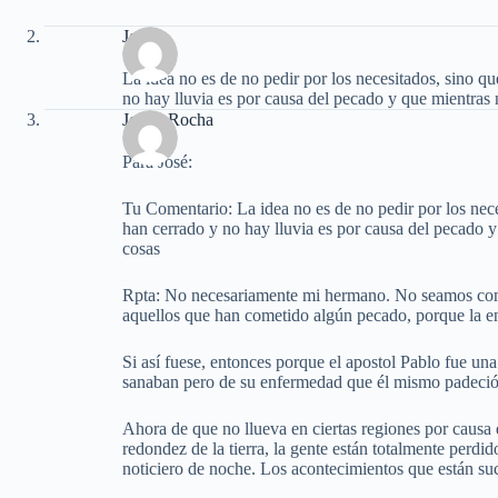
José
La idea no es de no pedir por los necesitados, sino q
no hay lluvia es por causa del pecado y que mientras 
Joe F. Rocha
Para José:
Tu Comentario: La idea no es de no pedir por los nec
han cerrado y no hay lluvia es por causa del pecado y
cosas
Rpta: No necesariamente mi hermano. No seamos como
aquellos que han cometido algún pecado, porque la 
Si así fuese, entonces porque el apostol Pablo fue un
sanaban pero de su enfermedad que él mismo padeció 
Ahora de que no llueva en ciertas regiones por causa d
redondez de la tierra, la gente están totalmente perd
noticiero de noche. Los acontecimientos que están su