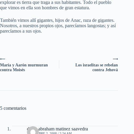
explorar es tierra que traga a sus habitantes. Todo el pueblo
que vimos en ella son hombres de gran estatura.
También vimos allí gigantes, hijos de Anac, raza de gigantes.
Nosotros, a nuestros propios ojos, parecíamos langostas; y así
parecíamos a sus ojos.
⟵
⟶
María y Aarón murmuran
Los israelitas se rebelan
contra Moisés
contra Jehová
5 comentarios
dante abraham matinez saavedra
DICIEMBRE 2, 2008 / 2:24 AM