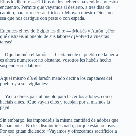
Ellos le dijeron: —El Dios de los hebreos ha venido a nuestro
encuentro. Permite que vayamos al desierto, a tres días de
camino, para ofrecer sacrificios a Jehovah nuestro Dios, no
sea que nos castigue con peste o con espada.
Entonces el rey de Egipto les dijo: —¡Moisés y Aarón! ¿Por
qué distraéis al pueblo de sus labores? ¡Volved a vuestras
tareas!
—Dijo también el faraón—: Ciertamente el pueblo de la tierra
es ahora numeroso; no obstante, vosotros les habéis hecho
suspender sus labores.
Aquel mismo día el faraón mandó decir a los capataces del
pueblo y a sus vigilantes:
—Ya no daréis paja al pueblo para hacer los adobes, como
hacíais antes. ¡Que vayan ellos y recojan por sí mismos la
paja!
Sin embargo, les impondréis la misma cantidad de adobes que
hacían antes. No les disminuiréis nada, porque están ociosos.
Por eso gritan diciendo: «Vayamos y ofrezcamos sacrificios a