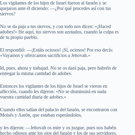
Los vigilantes de los hijos de Israel fueron al faraón y se
quejaron ante él diciendo: —¿Por qué procedes así con tus
siervos?
No se da paja a tus siervos, y con todo nos dicen: «¡Haced
adobes!» He aquí, tus siervos son azotados, cuando la culpa es
de tu propio pueblo.
El respondió: —¡Estáis ociosos! ¡Sí, ociosos! Por eso decís:
«Vayamos y ofrezcamos sacrificios a Jehovah.»
Id, pues, ahora y trabajad. No se os dará paja, pero habréis de
entregar la misma cantidad de adobes.
Entonces los vigilantes de los hijos de Israel se vieron en
aflicción, cuando les dijeron: «No se disminuirá en nada
vuestra cantidad diaria de adobes.»
Cuando ellos salían del palacio del faraón, se encontraron con
Moisés y Aarón, que estaban esperándolos,
y les dijeron: —Jehovah os mire y os juzgue, pues nos habéis
hecho odiosos ante los ojos del faraón y los de sus servidores,