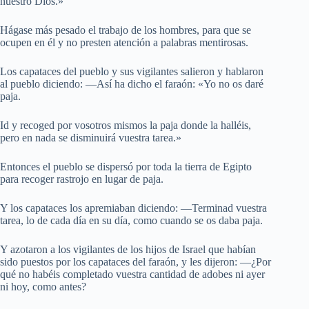
nuestro Dios.»
Hágase más pesado el trabajo de los hombres, para que se
ocupen en él y no presten atención a palabras mentirosas.
Los capataces del pueblo y sus vigilantes salieron y hablaron
al pueblo diciendo: —Así ha dicho el faraón: «Yo no os daré
paja.
Id y recoged por vosotros mismos la paja donde la halléis,
pero en nada se disminuirá vuestra tarea.»
Entonces el pueblo se dispersó por toda la tierra de Egipto
para recoger rastrojo en lugar de paja.
Y los capataces los apremiaban diciendo: —Terminad vuestra
tarea, lo de cada día en su día, como cuando se os daba paja.
Y azotaron a los vigilantes de los hijos de Israel que habían
sido puestos por los capataces del faraón, y les dijeron: —¿Por
qué no habéis completado vuestra cantidad de adobes ni ayer
ni hoy, como antes?