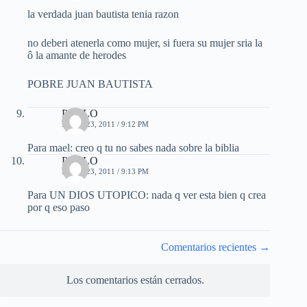
la verdada juan bautista tenia razon
no deberi atenerla como mujer, si fuera su mujer sria la
ô la amante de herodes
POBRE JUAN BAUTISTA
PABLO
MAYO 23, 2011 / 9:12 PM
Para mael: creo q tu no sabes nada sobre la biblia
PABLO
MAYO 23, 2011 / 9:13 PM
Para UN DIOS UTOPICO: nada q ver esta bien q crea
por q eso paso
Navegación
Comentarios recientes →
de
comentarios
Los comentarios están cerrados.