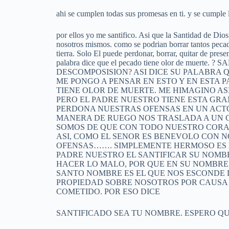
ahi se cumplen todas sus promesas en ti. y se cumple 
por ellos yo me santifico. Asi que la Santidad de Dios
nosotros mismos. como se podrian borrar tantos pecad
tierra. Solo El puede perdonar, borrar, quitar de pre
palabra dice que el pecado tiene olor de mu
DESCOMPOSISION? ASI DICE SU PALABRA
ME PONGO A PENSAR EN ESTO Y EN ESTA 
TIENE OLOR DE MUERTE. ME HIMAGINO ASI
PERO EL PADRE NUESTRO TIENE ESTA GRA
PERDONA NUESTRAS OFENSAS EN UN ACTO
MANERA DE RUEGO NOS TRASLADA A UN 
SOMOS DE QUE CON TODO NUESTRO CORA
ASI, COMO EL SENOR ES BENEVOLO CON
OFENSAS……. SIMPLEMENTE HERMOSO ES 
PADRE NUESTRO EL SANTIFICAR SU NOM
HACER LO MALO, POR QUE EN SU NOMBRE
SANTO NOMBRE ES EL QUE NOS ESCONDE
PROPIEDAD SOBRE NOSOTROS POR CAUSA
COMETIDO. POR ESO DICE
SANTIFICADO SEA TU NOMBRE. ESPERO Q