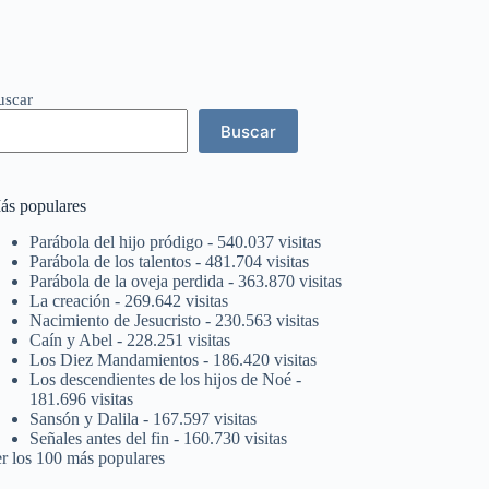
uscar
Buscar
ás populares
Parábola del hijo pródigo
- 540.037 visitas
Parábola de los talentos
- 481.704 visitas
Parábola de la oveja perdida
- 363.870 visitas
La creación
- 269.642 visitas
Nacimiento de Jesucristo
- 230.563 visitas
Caín y Abel
- 228.251 visitas
Los Diez Mandamientos
- 186.420 visitas
Los descendientes de los hijos de Noé
-
181.696 visitas
Sansón y Dalila
- 167.597 visitas
Señales antes del fin
- 160.730 visitas
er los 100 más populares