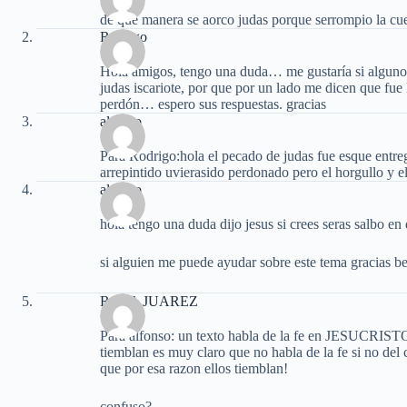
de que manera se aorco judas porque serrompio la cu
Rodrigo
Hola amigos, tengo una duda… me gustaría si alguno d
judas iscariote, por que por un lado me dicen que fue 
perdón… espero sus respuestas. gracias
alfonso
Para Rodrigo:hola el pecado de judas fue esque entreg
arrepintido uvierasido perdonado pero el horgullo y el
alfonso
hola tengo una duda dijo jesus si crees seras salbo en
si alguien me puede ayudar sobre este tema gracias b
ROSA JUAREZ
Para alfonso: un texto habla de la fe en JESUCRISTO 
tiemblan es muy claro que no habla de la fe si no de
que por esa razon ellos tiemblan!
confuso?