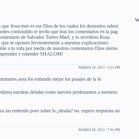
W
ta que Jesucristo es ese Dios de los cuales los demonios saben
edes confundido te invito que leas los comentarios en la pag
a comentario de Salvador Torres Mael, y tu servidora Rosa
s que se oponen fervientemente a nuestras explicaciones
hable a tu vida por medio de nuestros comentarios Dios eterno
s comprender y entender SHALOM!
MARZO 26, 2012 / 4:51 PM
entarios aora los entiendo mejor los pasajes de la fe
 perdona nuestras deudas como tanvien perdonamos a nuestros
os las entiendo poro sobre la ¿deuda? no. espero respuesta un
MARZO 26, 2012 / 7:01 PM