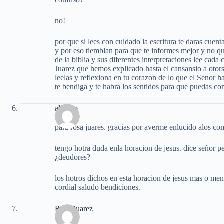
no!
por que si lees con cuidado la escritura te daras cuen
y por eso tiemblan para que te informes mejor y no qu
de la biblia y sus diferentes interpretaciones lee cad
Juarez que hemos explicado hasta el cansansio a otor
leelas y reflexiona en tu corazon de lo que el Senor 
te bendiga y te habra los sentidos para que pueda
alfonso
para rosa juares. gracias por averme enlucido alos com
tengo hotra duda enla horacion de jesus. dice señor
¿deudores?
los hotros dichos en esta horacion de jesus mas o men
cordial saludo bendiciones.
Rosa Juarez