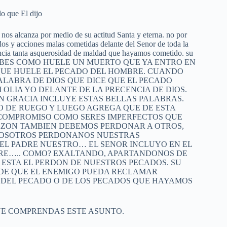
lo que El dijo
 nos alcanza por medio de su actitud Santa y eterna. no por
os y acciones malas cometidas delante del Senor de toda la
sencia tanta asquerosidad de maldad que hayamos cometido. su
erte. ? SABES COMO HUELE UN MUERTO QUE YA ENTRO EN
 QUE HUELE EL PECADO DEL HOMBRE. CUANDO
PALABRA DE DIOS QUE DICE QUE EL PECADO
 OLIA YO DELANTE DE LA PRECENCIA DE DIOS.
N GRACIA INCLUYE ESTAS BELLAS PALABRAS.
 DE RUEGO Y LUEGO AGREGA QUE DE ESTA
COMPROMISO COMO SERES IMPERFECTOS QUE
ZON TAMBIEN DEBEMOS PERDONAR A OTROS,
 NOSOTROS PERDONANOS NUESTRAS
EL PADRE NUESTRO… EL SENOR INCLUYO EN EL
BRE….. COMO? EXALTANDO, APARTANDONOS DE
 ESTA EL PERDON DE NUESTROS PECADOS. SU
 DE QUE EL ENEMIGO PUEDA RECLAMAR
 DEL PECADO O DE LOS PECADOS QUE HAYAMOS
UE COMPRENDAS ESTE ASUNTO.