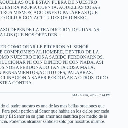
ON AQUELLAS QUE ESTAN FUERA DE NUESTRO
NUESTRA PROPIA CUENTA. AQUELLAS COSAS
TROS MISMOS, ACCIONES O PALABRAS QUE
 DILUIR CON ACTITUDES OH DINERO.
ASO DEPENDE LA TRADUCCION DEUDAS. ASI
 LOS QUE NOS OFENDEN…..
ER COMO ORAR LE PIDIERON AL SENOR
TE COMPROMISO AL HOMBRE, DENTRO DE LA
OMO NUESTRO DIOS A SABIDO PERDONARNOS,
UCIONAR NI CON DINERO NI CON NADA. ASI
OS NOS A PERDONADO TANTA COSA MALA,
 PENSAMIENTOS,ACTITUDES, PALABRAS,
 INCLINACION A SABER PERDONAR A OTROS TODO
STRA CONTRA.
MARZO 26, 2012 / 7:44 PM
o el padre nuestro es una de las mas bellas oraciones que
 Para pedir perdon al Senor que habita en los cielos por cada
ra y El Senor en su gran amor nos santifica por medio de la
encia. Podemos alcanzar santidad solo por nosotros mismos