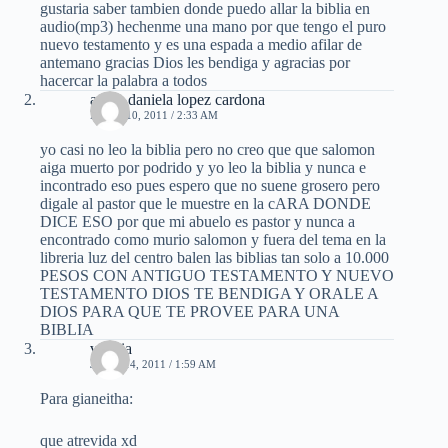
gustaria saber tambien donde puedo allar la biblia en
audio(mp3) hechenme una mano por que tengo el puro
nuevo testamento y es una espada a medio afilar de
antemano gracias Dios les bendiga y agracias por
hacercar la palabra a todos
angie daniela lopez cardona
MAYO 10, 2011 / 2:33 AM
yo casi no leo la biblia pero no creo que que salomon
aiga muerto por podrido y yo leo la biblia y nunca e
incontrado eso pues espero que no suene grosero pero
digale al pastor que le muestre en la cARA DONDE
DICE ESO por que mi abuelo es pastor y nunca a
encontrado como murio salomon y fuera del tema en la
libreria luz del centro balen las biblias tan solo a 10.000
PESOS CON ANTIGUO TESTAMENTO Y NUEVO
TESTAMENTO DIOS TE BENDIGA Y ORALE A
DIOS PARA QUE TE PROVEE PARA UNA
BIBLIA
valeria
JULIO 14, 2011 / 1:59 AM
Para gianeitha:
que atrevida xd