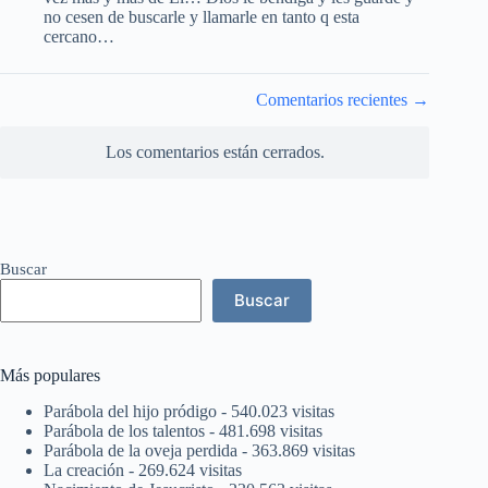
no cesen de buscarle y llamarle en tanto q esta
cercano…
Navegación
Comentarios recientes →
de
comentarios
Los comentarios están cerrados.
Buscar
Buscar
Más populares
Parábola del hijo pródigo
- 540.023 visitas
Parábola de los talentos
- 481.698 visitas
Parábola de la oveja perdida
- 363.869 visitas
La creación
- 269.624 visitas