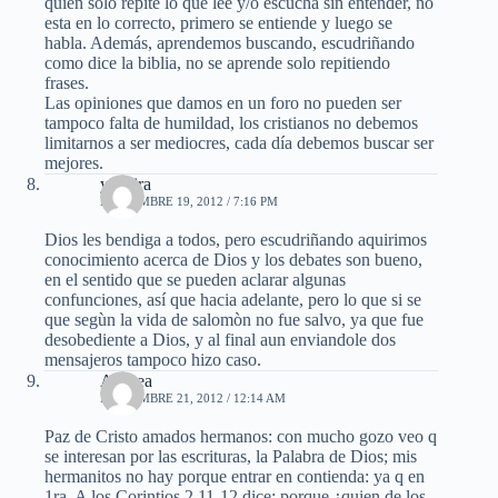
quien solo repite lo que lee y/o escucha sin entender, no
esta en lo correcto, primero se entiende y luego se
habla. Además, aprendemos buscando, escudriñando
como dice la biblia, no se aprende solo repitiendo
frases.
Las opiniones que damos en un foro no pueden ser
tampoco falta de humildad, los cristianos no debemos
limitarnos a ser mediocres, cada día debemos buscar ser
mejores.
yahaira
NOVIEMBRE 19, 2012 / 7:16 PM
Dios les bendiga a todos, pero escudriñando aquirimos
conocimiento acerca de Dios y los debates son bueno,
en el sentido que se pueden aclarar algunas
confunciones, así que hacia adelante, pero lo que si se
que segùn la vida de salomòn no fue salvo, ya que fue
desobediente a Dios, y al final aun enviandole dos
mensajeros tampoco hizo caso.
Andrea
NOVIEMBRE 21, 2012 / 12:14 AM
Paz de Cristo amados hermanos: con mucho gozo veo q
se interesan por las escrituras, la Palabra de Dios; mis
hermanitos no hay porque entrar en contienda: ya q en
1ra. A los Corintios 2.11-12 dice: porque ¿quien de los