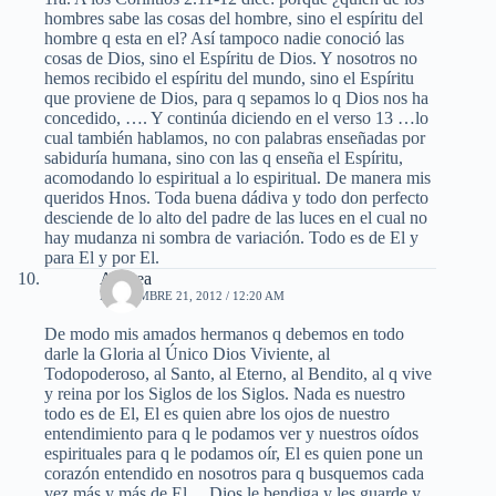
hombres sabe las cosas del hombre, sino el espíritu del
hombre q esta en el? Así tampoco nadie conoció las
cosas de Dios, sino el Espíritu de Dios. Y nosotros no
hemos recibido el espíritu del mundo, sino el Espíritu
que proviene de Dios, para q sepamos lo q Dios nos ha
concedido, …. Y continúa diciendo en el verso 13 …lo
cual también hablamos, no con palabras enseñadas por
sabiduría humana, sino con las q enseña el Espíritu,
acomodando lo espiritual a lo espiritual. De manera mis
queridos Hnos. Toda buena dádiva y todo don perfecto
desciende de lo alto del padre de las luces en el cual no
hay mudanza ni sombra de variación. Todo es de El y
para El y por El.
Andrea
NOVIEMBRE 21, 2012 / 12:20 AM
De modo mis amados hermanos q debemos en todo
darle la Gloria al Único Dios Viviente, al
Todopoderoso, al Santo, al Eterno, al Bendito, al q vive
y reina por los Siglos de los Siglos. Nada es nuestro
todo es de El, El es quien abre los ojos de nuestro
entendimiento para q le podamos ver y nuestros oídos
espirituales para q le podamos oír, El es quien pone un
corazón entendido en nosotros para q busquemos cada
vez más y más de El… Dios le bendiga y les guarde y