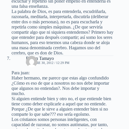
escuchar y repetirlo sin poner empeño en entenderla es
una falsa enseñanza.
La palabra de Dios, es para entenderla, escudriñarla,
razonarla, meditarla, interpretarla, discutirla (deliberar
entre dos o más personas), no es para escucharla y
repetirla como simples máquinas. ¿De que serviría
compartir algo que ni siquiera entendemos? Primero hay
que entender para después compartir; así somo los seres
humanos, para eso tenemos una cabeza donde se aloja
una masa denominada cerebro. Hagamos uso del
cerebro, que es don de Dios.
Ruben Tamayo
OCTUBRE 30, 2012 / 12:29 PM
Para juan:
Haber hermano, me parece que estas algo confundido
¿Cómo es eso de que a nosotros no nos debe importar
que algunos no entiendan?. Nos debe importar y
mucho.
Si alguien entiende bien y otro no, el que entiende bien
tiene como deber explicarle a aquel que no entiende.
Porque ¿De que le sirve a alguien entender bien si no
comparte lo que sabe??? eso sería egoísmo.
Los cristianos somos personas inteligentes, con
capacidad de razonar, no somos autómatas, por tanto,