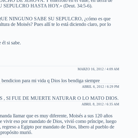
L DICHO DE JEHOVA. Y enterrólo en el valle, en tierra de
SU SEPULCRO HASTA HOY.» (Deut. 34:5-6).
nomio QUE NINGUNO SABE SU SEPULCRO, ¿cómo es que
ltura de Moisés? Pues allí te lo está diciendo claro, por lo
 él si sabe.
MARZO 16, 2012 / 4:09 AM
n bendicion para mi vida q Dios los bendiga siempre
ABRIL 6, 2012 / 6:29 PM
, SI FUE DE MUERTE NATURAR O LO MATO DIOS.
ABRIL 8, 2012 / 6:35 AM
 manda llamar que es muy diferente, Moisés a sus 120 años
ue vivir eso por mandato de Dios, vivió como príncipe, luego
jo, regreso a Egipto por mandato de Dios, libero al pueblo de
u propósito murió.