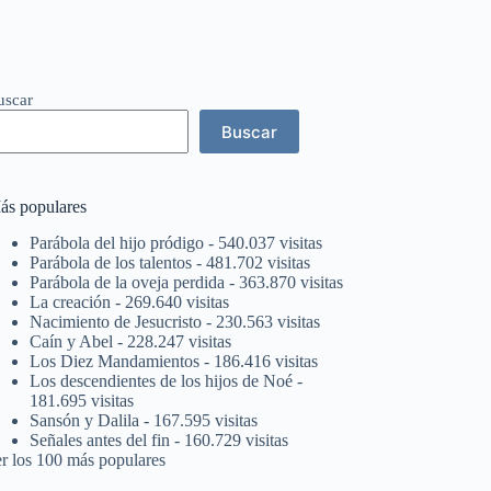
uscar
Buscar
ás populares
Parábola del hijo pródigo
- 540.037 visitas
Parábola de los talentos
- 481.702 visitas
Parábola de la oveja perdida
- 363.870 visitas
La creación
- 269.640 visitas
Nacimiento de Jesucristo
- 230.563 visitas
Caín y Abel
- 228.247 visitas
Los Diez Mandamientos
- 186.416 visitas
Los descendientes de los hijos de Noé
-
181.695 visitas
Sansón y Dalila
- 167.595 visitas
Señales antes del fin
- 160.729 visitas
er los 100 más populares