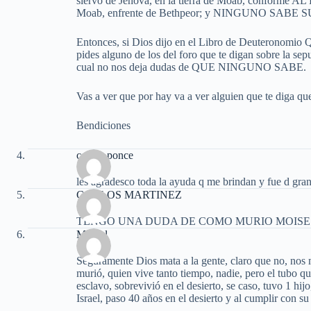
siervo de Jehová, en la tierra de Moab, conforme A
Moab, enfrente de Bethpeor; y NINGUNO SABE 
Entonces, si Dios dijo en el Libro de Deutero
pides alguno de los del foro que te digan sobre la sepu
cual no nos deja dudas de QUE NINGUNO SABE.
Vas a ver que por hay va a ver alguien que te diga que
Bendiciones
cecilia ponce
les agradesco toda la ayuda q me brindan y fue d gra
CARLOS MARTINEZ
TENGO UNA DUDA DE COMO MURIO MOISES 
Miguel
Seguramente Dios mata a la gente, claro que no, nos
murió, quien vive tanto tiempo, nadie, pero el tubo q
esclavo, sobrevivió en el desierto, se caso, tuvo 1 hi
Israel, paso 40 años en el desierto y al cumplir con s