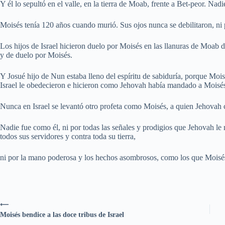
Y él lo sepultó en el valle, en la tierra de Moab, frente a Bet-peor. Nad
Moisés tenía 120 años cuando murió. Sus ojos nunca se debilitaron, ni 
Los hijos de Israel hicieron duelo por Moisés en las llanuras de Moab du
y de duelo por Moisés.
Y Josué hijo de Nun estaba lleno del espíritu de sabiduría, porque Mois
Israel le obedecieron e hicieron como Jehovah había mandado a Moisé
Nunca en Israel se levantó otro profeta como Moisés, a quien Jehovah c
Nadie fue como él, ni por todas las señales y prodigios que Jehovah le 
todos sus servidores y contra toda su tierra,
ni por la mano poderosa y los hechos asombrosos, como los que Moisés h
⟵
Moisés bendice a las doce tribus de Israel