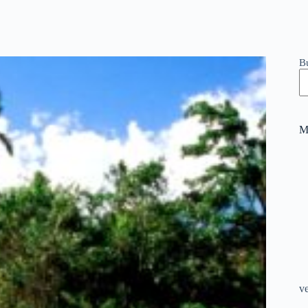
B
M
v