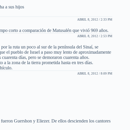
a a sus hijos
ABRIL 8, 2012 / 2:33 PM
iempo corto a comparación de Matusalén que vivió 969 años.
ABRIL 8, 2012 / 2:53 PM
 por la ruta un poco al sur de la península del Sinaí, se
que el pueblo de Israel a paso muy lento de aproximadamente
s cuarenta días, pero se demoraron cuarenta años.
a la zona de la tierra prometida hasta en tres días.
hículo.
ABRIL 8, 2012 / 8:09 PM
 fueron Guershon y Eliezer. De ellos descienden los cantores