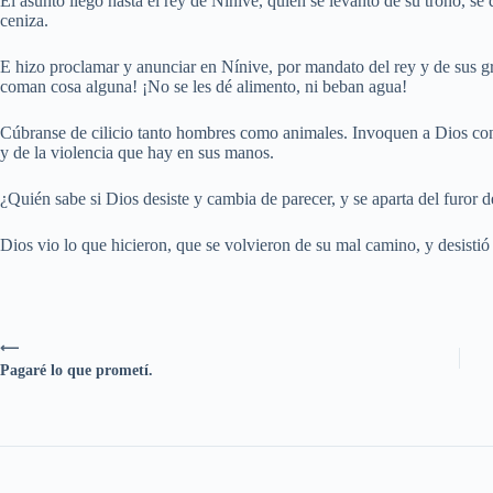
El asunto llegó hasta el rey de Nínive, quien se levantó de su trono, se 
ceniza.
E hizo proclamar y anunciar en Nínive, por mandato del rey y de sus 
coman cosa alguna! ¡No se les dé alimento, ni beban agua!
Cúbranse de cilicio tanto hombres como animales. Invoquen a Dios con
y de la violencia que hay en sus manos.
¿Quién sabe si Dios desiste y cambia de parecer, y se aparta del furor d
Dios vio lo que hicieron, que se volvieron de su mal camino, y desistió
⟵
Pagaré lo que prometí.