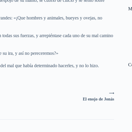
despojó de su manto, se cubrió de cilicio y se sentó sobre
M
grandes: «¡Que hombres y animales, bueyes y ovejas, no
 todas sus fuerzas, y arrepiéntase cada uno de su mal camino
e su ira, y así no pereceremos?»
C
 del mal que había determinado hacerles, y no lo hizo.
⟶
El enojo de Jonás