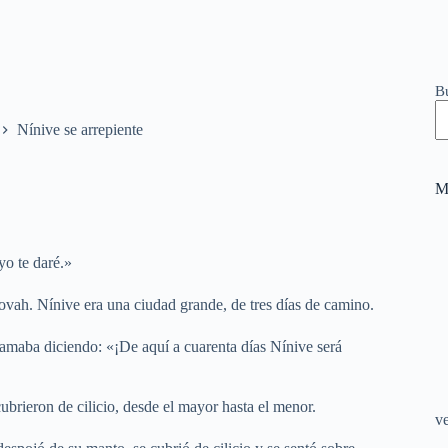
B
Nínive se arrepiente
M
yo te daré.»
ovah. Nínive era una ciudad grande, de tres días de camino.
lamaba diciendo: «¡De aquí a cuarenta días Nínive será
brieron de cilicio, desde el mayor hasta el menor.
v