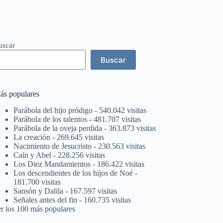
uscar
Buscar
ás populares
Parábola del hijo pródigo
- 540.042 visitas
Parábola de los talentos
- 481.707 visitas
Parábola de la oveja perdida
- 363.873 visitas
La creación
- 269.645 visitas
Nacimiento de Jesucristo
- 230.563 visitas
Caín y Abel
- 228.256 visitas
Los Diez Mandamientos
- 186.422 visitas
Los descendientes de los hijos de Noé
-
181.700 visitas
Sansón y Dalila
- 167.597 visitas
Señales antes del fin
- 160.735 visitas
er los 100 más populares