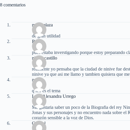
8 comentarios
maria plaza
de gran utilidad
Ruth
pues estaba inverstigando porque estoy preparando cla
ninive castillo
realmente yo pensaba que la ciudad de ninive fue destr
ninive ya que asi me llamo y tambien quisiera que me d
noelia
q feo es el tema
Lucy Alexandra Urrego
Me gustaria saber un poco de la Biografia del rey Nin
Jonas y sus personajes y no encuentro nada sobre el 
corazón sensible a la voz de Dios.
Gabriel