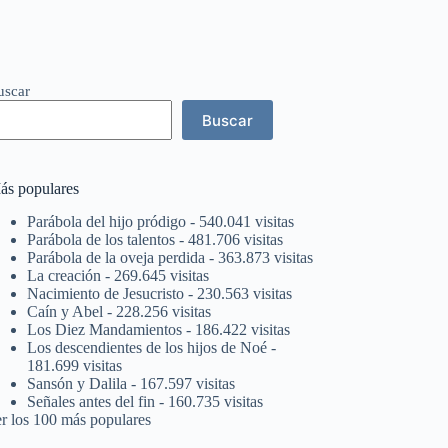
uscar
Buscar
ás populares
Parábola del hijo pródigo
- 540.041 visitas
Parábola de los talentos
- 481.706 visitas
Parábola de la oveja perdida
- 363.873 visitas
La creación
- 269.645 visitas
Nacimiento de Jesucristo
- 230.563 visitas
Caín y Abel
- 228.256 visitas
Los Diez Mandamientos
- 186.422 visitas
Los descendientes de los hijos de Noé
-
181.699 visitas
Sansón y Dalila
- 167.597 visitas
Señales antes del fin
- 160.735 visitas
er los 100 más populares