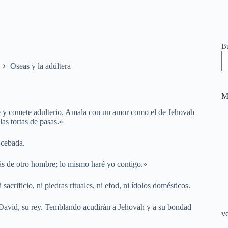
B
Oseas y la adúltera
M
 y comete adulterio. Amala con un amor como el de Jehovah
las tortas de pasas.»
 cebada.
rás de otro hombre; lo mismo haré yo contigo.»
sacrificio, ni piedras rituales, ni efod, ni ídolos domésticos.
 David, su rey. Temblando acudirán a Jehovah y a su bondad
v