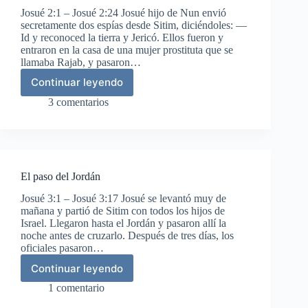
Josué 2:1 – Josué 2:24 Josué hijo de Nun envió
secretamente dos espías desde Sitim, diciéndoles: —
Id y reconoced la tierra y Jericó. Ellos fueron y
entraron en la casa de una mujer prostituta que se
llamaba Rajab, y pasaron…
Continuar leyendo
Josué
envía
3 comentarios
espías
a
Jericó
El paso del Jordán
Josué 3:1 – Josué 3:17 Josué se levantó muy de
mañana y partió de Sitim con todos los hijos de
Israel. Llegaron hasta el Jordán y pasaron allí la
noche antes de cruzarlo. Después de tres días, los
oficiales pasaron…
Continuar leyendo
El
paso
1 comentario
del