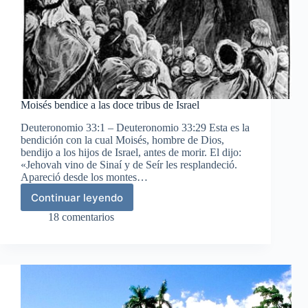
Moisés bendice a las doce tribus de Israel
Deuteronomio 33:1 – Deuteronomio 33:29 Esta es la
bendición con la cual Moisés, hombre de Dios,
bendijo a los hijos de Israel, antes de morir. El dijo:
«Jehovah vino de Sinaí y de Seír les resplandeció.
Apareció desde los montes…
Continuar leyendo
Moisés
bendice
18 comentarios
a
las
doce
tribus
de
Israel