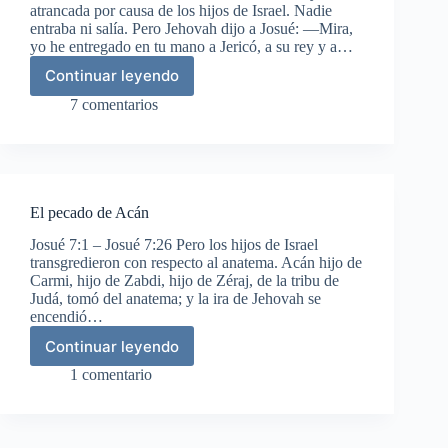
atrancada por causa de los hijos de Israel. Nadie
entraba ni salía. Pero Jehovah dijo a Josué: —Mira,
yo he entregado en tu mano a Jericó, a su rey y a…
Continuar leyendo
La
toma
7 comentarios
de
Jericó
El pecado de Acán
Josué 7:1 – Josué 7:26 Pero los hijos de Israel
transgredieron con respecto al anatema. Acán hijo de
Carmi, hijo de Zabdi, hijo de Zéraj, de la tribu de
Judá, tomó del anatema; y la ira de Jehovah se
encendió…
Continuar leyendo
El
pecado
1 comentario
de
Acán