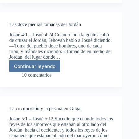
Jordán
Las doce piedras tomadas del Jordán
Josué 4:1 – Josué 4:24 Cuando toda la gente acabó
de cruzar el Jordán, Jehovah habló a Josué diciendo:
—Toma del pueblo doce hombres, uno de cada
tribu, y mándales diciendo: «Tomad de en medio del
Jordán, del lugar donde…
Continuar leyendo
Las
doce
10 comentarios
piedras
tomadas
del
Jordán
La circuncisión y la pascua en Gilgal
Josué 5:1 – Josué 5:12 Sucedió que cuando todos los
reyes de los amorreos que estaban al otro lado del
Jordán, hacia el occidente, y todos los reyes de los
cananeos que estaban al lado del mar oyeron cómo