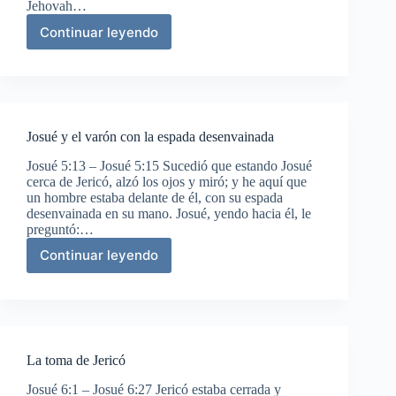
Jehovah…
Continuar leyendo
La
circuncisión
y
la
pascua
en
Josué y el varón con la espada desenvainada
Gilgal
Josué 5:13 – Josué 5:15 Sucedió que estando Josué
cerca de Jericó, alzó los ojos y miró; y he aquí que
un hombre estaba delante de él, con su espada
desenvainada en su mano. Josué, yendo hacia él, le
preguntó:…
Continuar leyendo
Josué
y
el
varón
con
la
La toma de Jericó
espada
desenvainada
Josué 6:1 – Josué 6:27 Jericó estaba cerrada y