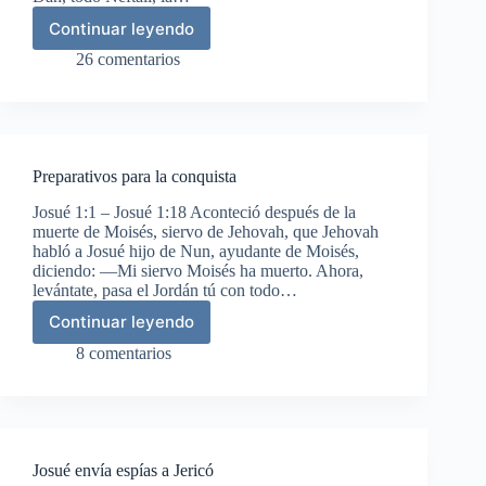
Continuar leyendo
Muerte
y
26 comentarios
sepultura
de
Moisés
Preparativos para la conquista
Josué 1:1 – Josué 1:18 Aconteció después de la
muerte de Moisés, siervo de Jehovah, que Jehovah
habló a Josué hijo de Nun, ayudante de Moisés,
diciendo: —Mi siervo Moisés ha muerto. Ahora,
levántate, pasa el Jordán tú con todo…
Continuar leyendo
Preparativos
para
8 comentarios
la
conquista
Josué envía espías a Jericó