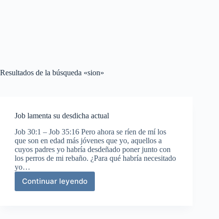
Resultados de la búsqueda «sion»
Job lamenta su desdicha actual
Job 30:1 – Job 35:16 Pero ahora se ríen de mí los
que son en edad más jóvenes que yo, aquellos a
cuyos padres yo habría desdeñado poner junto con
los perros de mi rebaño. ¿Para qué habría necesitado
yo…
Continuar leyendo
Job
lamenta
su
desdicha