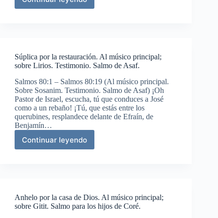
Manifestaciones
del
poder
de
Dios
Súplica por la restauración. Al músico principal;
sobre Lirios. Testimonio. Salmo de Asaf.
Salmos 80:1 – Salmos 80:19 (Al músico principal.
Sobre Sosanim. Testimonio. Salmo de Asaf) ¡Oh
Pastor de Israel, escucha, tú que conduces a José
como a un rebaño! ¡Tú, que estás entre los
querubines, resplandece delante de Efraín, de
Benjamín…
Continuar leyendo
Súplica
por
la
restauración.
Al
músico
Anhelo por la casa de Dios. Al músico principal;
principal;
sobre Gitit. Salmo para los hijos de Coré.
sobre
Lirios.