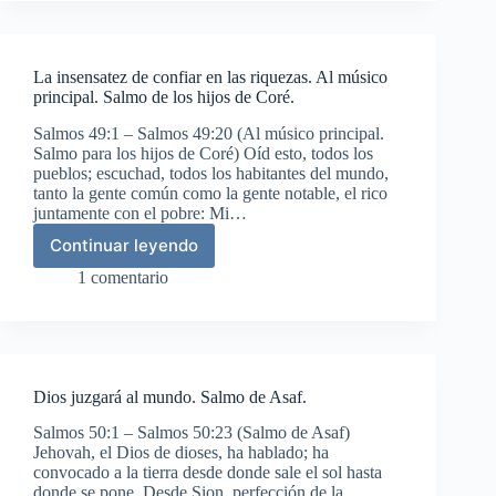
pruebas
presentes.
Al
La insensatez de confiar en las riquezas. Al músico
músico
principal. Salmo de los hijos de Coré.
principal.
Masquil
Salmos 49:1 – Salmos 49:20 (Al músico principal.
de
Salmo para los hijos de Coré) Oíd esto, todos los
los
pueblos; escuchad, todos los habitantes del mundo,
hijos
tanto la gente común como la gente notable, el rico
de
juntamente con el pobre: Mi…
Coré.
Continuar leyendo
La
insensatez
1 comentario
de
confiar
en
las
riquezas.
Dios juzgará al mundo. Salmo de Asaf.
Al
músico
Salmos 50:1 – Salmos 50:23 (Salmo de Asaf)
principal.
Jehovah, el Dios de dioses, ha hablado; ha
Salmo
convocado a la tierra desde donde sale el sol hasta
de
donde se pone. Desde Sion, perfección de la