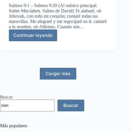
Salmos 9:1 – Salmos 9:20 (Al músico principal.
Sobre Mut-laben. Salmo de David) Te alabaré, oh
Jehovah, con todo mi corazón; contaré todas tus
maravillas. Me alegraré y me regocijaré en ti; cantaré
a tu nombre, oh Altísimo. Cuando mis…
Continuar leyendo
Acción
de
gracias
por
la
justicia
de
Cargar más
Dios.
Al
músico
principal;
Buscar
sobre
Mut-
Buscar
labén.
Salmo
de
Más populares
David.