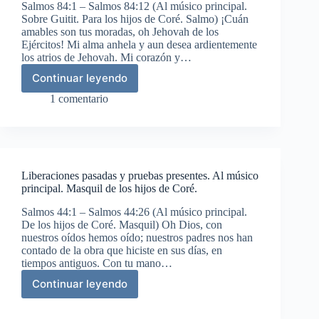
Salmos 84:1 – Salmos 84:12 (Al músico principal.
Testimonio.
Sobre Guitit. Para los hijos de Coré. Salmo) ¡Cuán
Salmo
amables son tus moradas, oh Jehovah de los
de
Ejércitos! Mi alma anhela y aun desea ardientemente
Asaf.
los atrios de Jehovah. Mi corazón y…
Continuar leyendo
Anhelo
por
1 comentario
la
casa
de
Dios.
Al
Liberaciones pasadas y pruebas presentes. Al músico
músico
principal. Masquil de los hijos de Coré.
principal;
sobre
Salmos 44:1 – Salmos 44:26 (Al músico principal.
Gitit.
De los hijos de Coré. Masquil) Oh Dios, con
Salmo
nuestros oídos hemos oído; nuestros padres nos han
para
contado de la obra que hiciste en sus días, en
los
tiempos antiguos. Con tu mano…
hijos
Continuar leyendo
de
Liberaciones
Coré.
pasadas
y