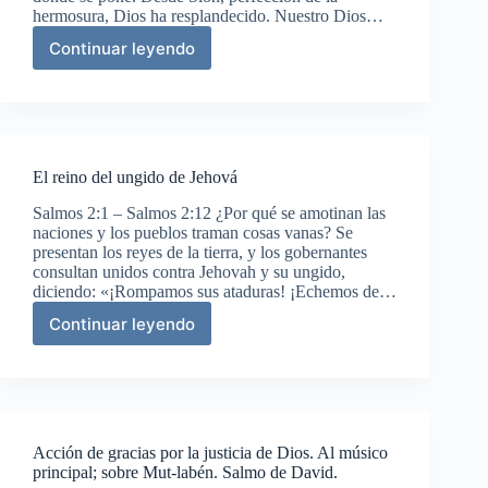
los
hermosura, Dios ha resplandecido. Nuestro Dios…
hijos
Continuar leyendo
de
Dios
Coré.
juzgará
al
mundo.
Salmo
de
El reino del ungido de Jehová
Asaf.
Salmos 2:1 – Salmos 2:12 ¿Por qué se amotinan las
naciones y los pueblos traman cosas vanas? Se
presentan los reyes de la tierra, y los gobernantes
consultan unidos contra Jehovah y su ungido,
diciendo: «¡Rompamos sus ataduras! ¡Echemos de…
Continuar leyendo
El
reino
del
ungido
de
Jehová
Acción de gracias por la justicia de Dios. Al músico
principal; sobre Mut-labén. Salmo de David.