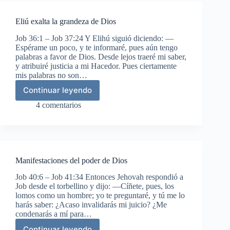
actual
Eliú exalta la grandeza de Dios
Job 36:1 – Job 37:24 Y Elihú siguió diciendo: —
Espérame un poco, y te informaré, pues aún tengo
palabras a favor de Dios. Desde lejos traeré mi saber,
y atribuiré justicia a mi Hacedor. Pues ciertamente
mis palabras no son…
Continuar leyendo
Eliú
exalta
4 comentarios
la
grandeza
de
Dios
Manifestaciones del poder de Dios
Job 40:6 – Job 41:34 Entonces Jehovah respondió a
Job desde el torbellino y dijo: —Cíñete, pues, los
lomos como un hombre; yo te preguntaré, y tú me lo
harás saber: ¿Acaso invalidarás mi juicio? ¿Me
condenarás a mí para…
Continuar leyendo