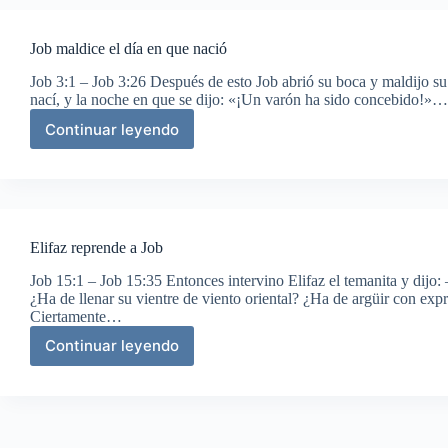
Job maldice el día en que nació
Job 3:1 – Job 3:26 Después de esto Job abrió su boca y maldijo su
nací, y la noche en que se dijo: «¡Un varón ha sido concebido!»…
Continuar leyendo
Job
maldice
el
día
en
que
Elifaz reprende a Job
nació
Job 15:1 – Job 15:35 Entonces intervino Elifaz el temanita y dij
¿Ha de llenar su vientre de viento oriental? ¿Ha de argüir con exp
Ciertamente…
Continuar leyendo
Elifaz
reprende
a
Job