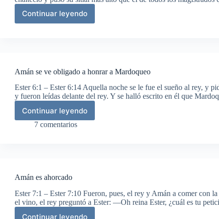
Continuar leyendo
Amán
trama
la
destrucción
de
los
Amán se ve obligado a honrar a Mardoqueo
judíos
Ester 6:1 – Ester 6:14 Aquella noche se le fue el sueño al rey, y pid
y fueron leídas delante del rey. Y se halló escrito en él que Mar
Continuar leyendo
Amán
se
7 comentarios
ve
obligado
a
honrar
a
Amán es ahorcado
Mardoqueo
Ester 7:1 – Ester 7:10 Fueron, pues, el rey y Amán a comer con la
el vino, el rey preguntó a Ester: —Oh reina Ester, ¿cuál es tu pet
Continuar leyendo