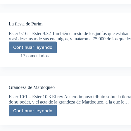
destruyen
a
sus
enemigos
La fiesta de Purim
Ester 9:16 – Ester 9:32 También el resto de los judíos que estaban
y así descansar de sus enemigos, y mataron a 75.000 de los que l
Continuar leyendo
La
fiesta
17 comentarios
de
Purim
Grandeza de Mardoqueo
Ester 10:1 – Ester 10:3 El rey Asuero impuso tributo sobre la tierr
de su poder, y el acta de la grandeza de Mardoqueo, a la que le…
Continuar leyendo
Grandeza
de
Mardoqueo