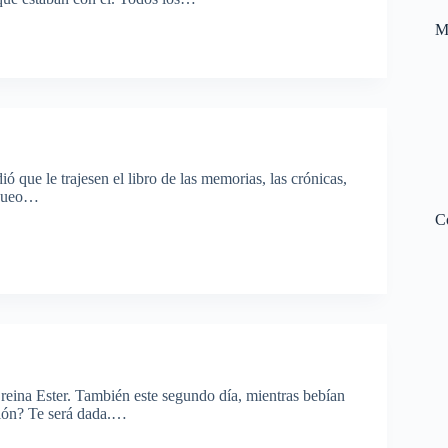
M
ió que le trajesen el libro de las memorias, las crónicas,
doqueo…
C
 reina Ester. También este segundo día, mientras bebían
ición? Te será dada.…