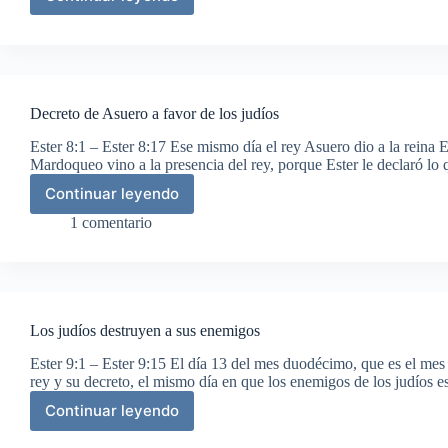
Amán
es
ahorcado
Decreto de Asuero a favor de los judíos
Ester 8:1 – Ester 8:17 Ese mismo día el rey Asuero dio a la reina 
Mardoqueo vino a la presencia del rey, porque Ester le declaró lo
Continuar leyendo
Decreto
de
1 comentario
Asuero
a
favor
de
los
Los judíos destruyen a sus enemigos
judíos
Ester 9:1 – Ester 9:15 El día 13 del mes duodécimo, que es el mes
rey y su decreto, el mismo día en que los enemigos de los judíos
Continuar leyendo
Los
judíos