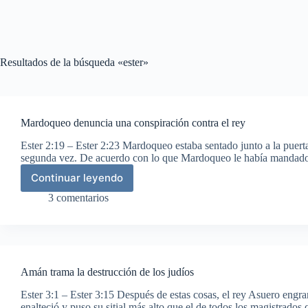
Resultados de la búsqueda «ester»
Mardoqueo denuncia una conspiración contra el rey
Ester 2:19 – Ester 2:23 Mardoqueo estaba sentado junto a la puerta
segunda vez. De acuerdo con lo que Mardoqueo le había mandado, 
Continuar leyendo
Mardoqueo
denuncia
3 comentarios
una
conspiración
contra
el
rey
Amán trama la destrucción de los judíos
Ester 3:1 – Ester 3:15 Después de estas cosas, el rey Asuero eng
enalteció y puso su sitial más alto que el de todos los magistrado