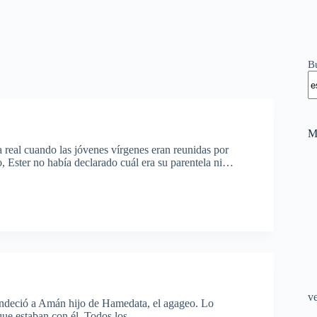
B
M
 real cuando las jóvenes vírgenes eran reunidas por
Ester no había declarado cuál era su parentela ni…
v
randeció a Amán hijo de Hamedata, el agageo. Lo
s que estaban con él. Todos los…