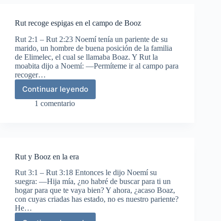
Rut recoge espigas en el campo de Booz
Rut 2:1 – Rut 2:23 Noemí tenía un pariente de su
marido, un hombre de buena posición de la familia
de Elimelec, el cual se llamaba Boaz. Y Rut la
moabita dijo a Noemí: —Permíteme ir al campo para
recoger…
Continuar leyendo
Rut
recoge
1 comentario
espigas
en
el
campo
de
Rut y Booz en la era
Booz
Rut 3:1 – Rut 3:18 Entonces le dijo Noemí su
suegra: —Hija mía, ¿no habré de buscar para ti un
hogar para que te vaya bien? Y ahora, ¿acaso Boaz,
con cuyas criadas has estado, no es nuestro pariente?
He…