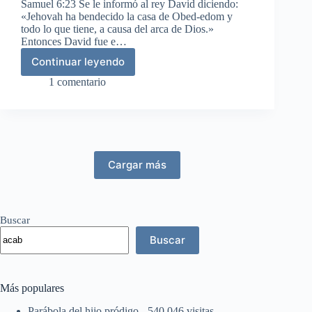
Samuel 6:23 Se le informó al rey David diciendo:
«Jehovah ha bendecido la casa de Obed-edom y
todo lo que tiene, a causa del arca de Dios.»
Entonces David fue e…
Continuar leyendo
David
trae
1 comentario
el
arca
a
Jerusalén
Cargar más
Buscar
Buscar
Más populares
Parábola del hijo pródigo
- 540.046 visitas