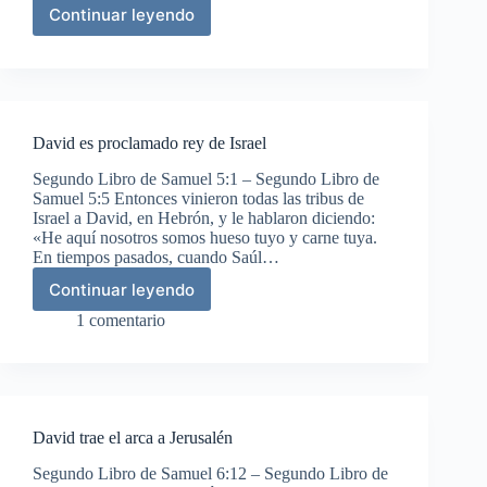
Continuar leyendo
David
entre
los
filisteos
David es proclamado rey de Israel
Segundo Libro de Samuel 5:1 – Segundo Libro de
Samuel 5:5 Entonces vinieron todas las tribus de
Israel a David, en Hebrón, y le hablaron diciendo:
«He aquí nosotros somos hueso tuyo y carne tuya.
En tiempos pasados, cuando Saúl…
Continuar leyendo
David
es
1 comentario
proclamado
rey
de
Israel
David trae el arca a Jerusalén
Segundo Libro de Samuel 6:12 – Segundo Libro de