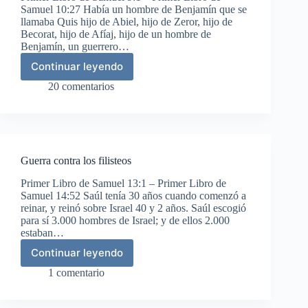
Samuel 10:27 Había un hombre de Benjamín que se
llamaba Quis hijo de Abiel, hijo de Zeror, hijo de
Becorat, hijo de Afíaj, hijo de un hombre de
Benjamín, un guerrero…
Continuar leyendo
Saúl
es
20 comentarios
elegido
rey
Guerra contra los filisteos
Primer Libro de Samuel 13:1 – Primer Libro de
Samuel 14:52 Saúl tenía 30 años cuando comenzó a
reinar, y reinó sobre Israel 40 y 2 años. Saúl escogió
para sí 3.000 hombres de Israel; y de ellos 2.000
estaban…
Continuar leyendo
Guerra
contra
1 comentario
los
filisteos