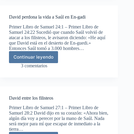
David perdona la vida a Saúl en En-gadi
Primer Libro de Samuel 24:1 – Primer Libro de
Samuel 24:22 Sucedió que cuando Saúl volvió de
atacar a los filisteos, le avisaron diciendo: «He aquí
que David está en el desierto de En-guedi.»
Entonces Saúl tomó a 3.000 hombres…
Continuar leyendo
David
perdona
3 comentarios
la
vida
a
Saúl
en
David entre los filisteos
En-
gadi
Primer Libro de Samuel 27:1 – Primer Libro de
Samuel 28:2 David dijo en su corazón: «Ahora bien,
algún día voy a perecer por la mano de Saúl. Nada
será mejor para mí que escapar de inmediato a la
tierra…