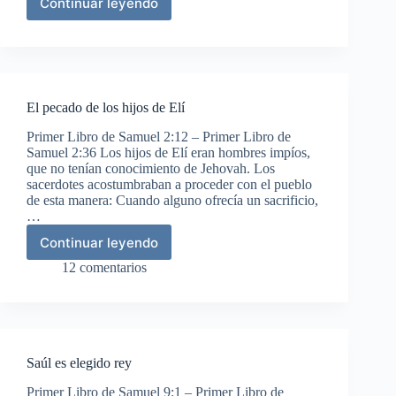
Continuar leyendo
Rut
y
Booz
en
la
era
El pecado de los hijos de Elí
Primer Libro de Samuel 2:12 – Primer Libro de
Samuel 2:36 Los hijos de Elí eran hombres impíos,
que no tenían conocimiento de Jehovah. Los
sacerdotes acostumbraban a proceder con el pueblo
de esta manera: Cuando alguno ofrecía un sacrificio,
…
Continuar leyendo
El
pecado
12 comentarios
de
los
hijos
de
Elí
Saúl es elegido rey
Primer Libro de Samuel 9:1 – Primer Libro de