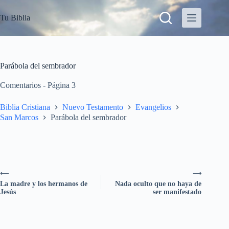
S
Tu Biblia
a
l
t
a
r
a
Parábola del sembrador
l
c
Comentarios - Página 3
o
n
Biblia Cristiana
Nuevo Testamento
Evangelios
t
San Marcos
Parábola del sembrador
e
n
i
d
o
⟵
⟶
La madre y los hermanos de
Nada oculto que no haya de
Jesús
ser manifestado