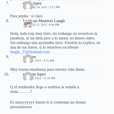
didier lopez
OCTUBRE 14, 2011 / 3:12 PM
Para pepita : si claro
Lic. Luis Mauricio Langle
FEBRERO 12, 2012 / 8:44 PM
Hola, todo esta muy bien, sin embargo no resuelven la
parabola, se las diria pero a lo mejor, no tienen oidos.
Sin embargo una ayudadita sirve. Einstein lo explico, en
una de sus frases, si lo resuelves escribeme
langle_33@hotmail.com
xiomara
ABRIL 6, 2012 / 4:11 AM
Muy buena enseñanza para nuestra vida diaria.
estefany lopez
ABRIL 9, 2012 / 11:51 PM
Q el sembrador llego a sembrar la semilla k
tenia………?
Es muyyyyyyy bueno lo k comentan las demas
personassssss