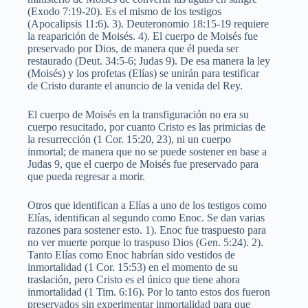
(Exodo 7:19-20). Es el mismo de los testigos
(Apocalipsis 11:6). 3). Deuteronomio 18:15-19 requiere
la reaparición de Moisés. 4). El cuerpo de Moisés fue
preservado por Dios, de manera que él pueda ser
restaurado (Deut. 34:5-6; Judas 9). De esa manera la ley
(Moisés) y los profetas (Elías) se unirán para testificar
de Cristo durante el anuncio de la venida del Rey.
El cuerpo de Moisés en la transfiguración no era su
cuerpo resucitado, por cuanto Cristo es las primicias de
la resurrección (1 Cor. 15:20, 23), ni un cuerpo
inmortal; de manera que no se puede sostener en base a
Judas 9, que el cuerpo de Moisés fue preservado para
que pueda regresar a morir.
Otros que identifican a Elías a uno de los testigos como
Elías, identifican al segundo como Enoc. Se dan varias
razones para sostener esto. 1). Enoc fue traspuesto para
no ver muerte porque lo traspuso Dios (Gen. 5:24). 2).
Tanto Elías como Enoc habrían sido vestidos de
inmortalidad (1 Cor. 15:53) en el momento de su
traslación, pero Cristo es el único que tiene ahora
inmortalidad (1 Tim. 6:16). Por lo tanto estos dos fueron
preservados sin experimentar inmortalidad para que