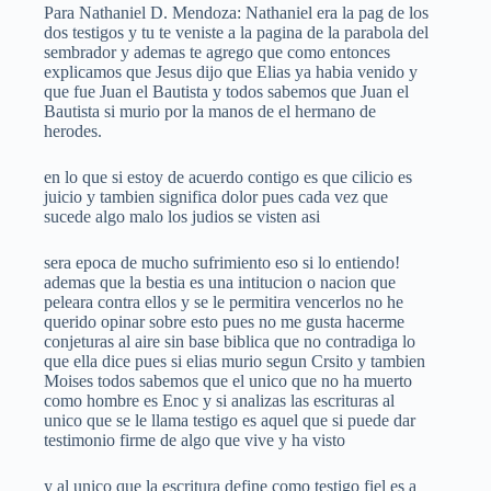
Para Nathaniel D. Mendoza: Nathaniel era la pag de los
dos testigos y tu te veniste a la pagina de la parabola del
sembrador y ademas te agrego que como entonces
explicamos que Jesus dijo que Elias ya habia venido y
que fue Juan el Bautista y todos sabemos que Juan el
Bautista si murio por la manos de el hermano de
herodes.
en lo que si estoy de acuerdo contigo es que cilicio es
juicio y tambien significa dolor pues cada vez que
sucede algo malo los judios se visten asi
sera epoca de mucho sufrimiento eso si lo entiendo!
ademas que la bestia es una intitucion o nacion que
peleara contra ellos y se le permitira vencerlos no he
querido opinar sobre esto pues no me gusta hacerme
conjeturas al aire sin base biblica que no contradiga lo
que ella dice pues si elias murio segun Crsito y tambien
Moises todos sabemos que el unico que no ha muerto
como hombre es Enoc y si analizas las escrituras al
unico que se le llama testigo es aquel que si puede dar
testimonio firme de algo que vive y ha visto
y al unico que la escritura define como testigo fiel es a