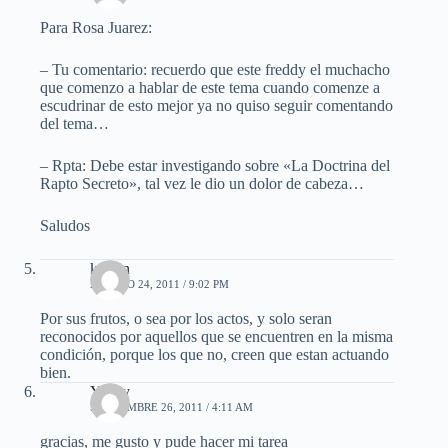
Para Rosa Juarez:
– Tu comentario: recuerdo que este freddy el muchacho
que comenzo a hablar de este tema cuando comenze a
escudrinar de esto mejor ya no quiso seguir comentando
del tema…
– Rpta: Debe estar investigando sobre «La Doctrina del
Rapto Secreto», tal vez le dio un dolor de cabeza…
Saludos
kardin
AGOSTO 24, 2011 / 9:02 PM
Por sus frutos, o sea por los actos, y solo seran
reconocidos por aquellos que se encuentren en la misma
condición, porque los que no, creen que estan actuando
bien.
Yeffry
SEPTIEMBRE 26, 2011 / 4:11 AM
gracias, me gusto y pude hacer mi tarea