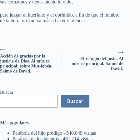
sus corazones y tienes atento tu oído,
para juzgar al huérfano y al oprimido, a fin de que el hombre
de la tierra no vuelva más a hacer violencia.
⟵
⟶
Acción de gracias por la
El refugio del justo. Al
justicia de Dios. Al músico
músico principal. Salmo de
principal; sobre Mut-labén.
David.
Salmo de David.
Buscar
Buscar
Más populares
Parábola del hijo pródigo
- 540.049 visitas
Parábola de los talentos
- 481.714 visitas