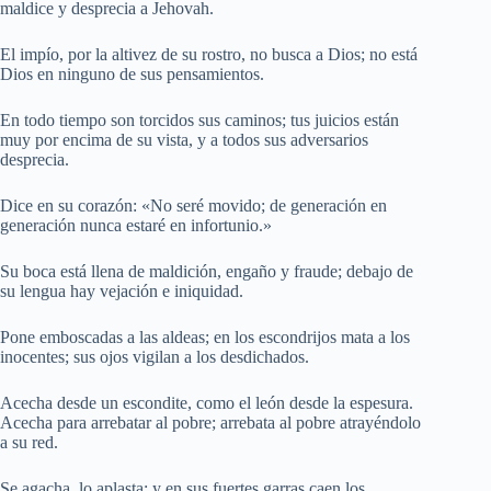
maldice y desprecia a Jehovah.
El impío, por la altivez de su rostro, no busca a Dios; no está
Dios en ninguno de sus pensamientos.
En todo tiempo son torcidos sus caminos; tus juicios están
muy por encima de su vista, y a todos sus adversarios
desprecia.
Dice en su corazón: «No seré movido; de generación en
generación nunca estaré en infortunio.»
Su boca está llena de maldición, engaño y fraude; debajo de
su lengua hay vejación e iniquidad.
Pone emboscadas a las aldeas; en los escondrijos mata a los
inocentes; sus ojos vigilan a los desdichados.
Acecha desde un escondite, como el león desde la espesura.
Acecha para arrebatar al pobre; arrebata al pobre atrayéndolo
a su red.
Se agacha, lo aplasta; y en sus fuertes garras caen los