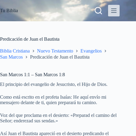
S
Tu Biblia
a
l
t
a
r
a
Predicación de Juan el Bautista
l
c
Biblia Cristiana
Nuevo Testamento
Evangelios
o
San Marcos
Predicación de Juan el Bautista
n
t
e
San Marcos 1:1 – San Marcos 1:8
n
i
El principio del evangelio de Jesucristo, el Hijo de Dios.
d
o
Como está escrito en el profeta Isaías: He aquí envío mi
mensajero delante de ti, quien preparará tu camino.
Voz del que proclama en el desierto: «Preparad el camino del
Señor; enderezad sus sendas.»
Así Juan el Bautista apareció en el desierto predicando el