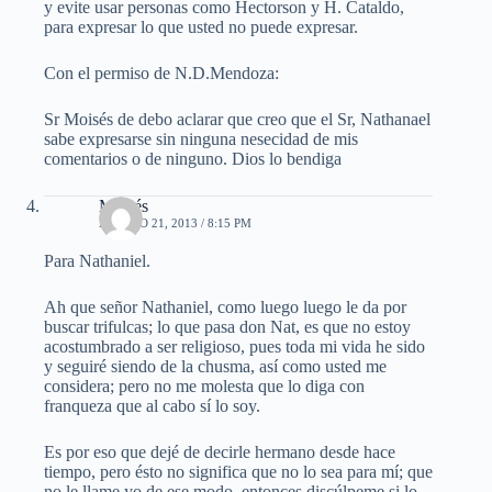
y evite usar personas como Hectorson y H. Cataldo,
para expresar lo que usted no puede expresar.
Con el permiso de N.D.Mendoza:
Sr Moisés de debo aclarar que creo que el Sr, Nathanael
sabe expresarse sin ninguna nesecidad de mis
comentarios o de ninguno. Dios lo bendiga
Moisés
AGOSTO 21, 2013 / 8:15 PM
Para Nathaniel.
Ah que señor Nathaniel, como luego luego le da por
buscar trifulcas; lo que pasa don Nat, es que no estoy
acostumbrado a ser religioso, pues toda mi vida he sido
y seguiré siendo de la chusma, así como usted me
considera; pero no me molesta que lo diga con
franqueza que al cabo sí lo soy.
Es por eso que dejé de decirle hermano desde hace
tiempo, pero ésto no significa que no lo sea para mí; que
no le llame yo de ese modo, entonces discúlpeme si lo