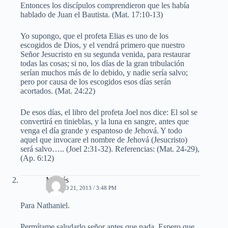
Entonces los discípulos comprendieron que les había
hablado de Juan el Bautista. (Mat. 17:10-13)
Yo supongo, que el profeta Elias es uno de los
escogidos de Dios, y el vendrá primero que nuestro
Señor Jesucristo en su segunda venida, para restaurar
todas las cosas; si no, los días de la gran tribulación
serían muchos más de lo debido, y nadie sería salvo;
pero por causa de los escogidos esos días serán
acortados. (Mat. 24:22)
De esos días, el libro del profeta Joel nos dice: El sol se
convertirá en tinieblas, y la luna en sangre, antes que
venga el día grande y espantoso de Jehová. Y todo
aquel que invocare el nombre de Jehová (Jesucristo)
será salvo….. (Joel 2:31-32). Referencias: (Mat. 24-29),
(Ap. 6:12)
Moisés
AGOSTO 21, 2013 / 3:48 PM
Para Nathaniel.
Permítame saludarlo señor antes que nada. Espero que