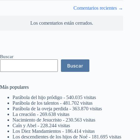
Navegación
Comentarios recientes →
de
comentarios
Los comentarios están cerrados.
Buscar
Buscar
Más populares
Parábola del hijo pródigo
- 540.035 visitas
Parábola de los talentos
- 481.702 visitas
Parábola de la oveja perdida
- 363.870 visitas
La creación
- 269.638 visitas
Nacimiento de Jesucristo
- 230.563 visitas
Caín y Abel
- 228.244 visitas
Los Diez Mandamientos
- 186.414 visitas
Los descendientes de los hijos de Noé
- 181.695 visitas