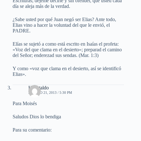
Escrituras; déjeme decirle y sin ofender, que usted cada
día se aleja más de la verdad.
¿Sabe usted por qué Juan negó ser Elias? Ante todo,
Elias vino a hacer la voluntad del que le envió, el
PADRE.
Elías se sujetó a como está escrito en Isaías el profeta:
«Voz del que clama en el desierto»; preparad el camino
del Señor; enderezad sus sendas. (Mar. 1:3)
Y como «voz que clama en el desierto, así se identificó
Elias».
H.Cataldo
AGOSTO 21, 2013 / 5:30 PM
Para Moisés
Saludos Dios lo bendiga
Para su comentario: