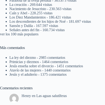
Parábola de la oveja perdida
- 363.873 visitas
La creación
- 269.644 visitas
Nacimiento de Jesucristo
- 230.563 visitas
Caín y Abel
- 228.255 visitas
Los Diez Mandamientos
- 186.421 visitas
Los descendientes de los hijos de Noé
- 181.697 visitas
Sansón y Dalila
- 167.597 visitas
Señales antes del fin
- 160.734 visitas
ver los 100 más populares
Más comentados
La ley del diezmo
- 2985 comentarios
Primicias y diezmos
- 1464 comentarios
Jesús enseña sobre el divorcio
- 1451 comentarios
Atavío de las mujeres
- 1440 comentarios
Jesús y el adulterio
- 1375 comentarios
Comentarios recientes
Henry
en
Las aguas salutíferas