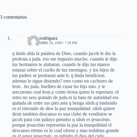
3 comentarios
yader rodriguez
SEPTIEMBRE 28, 2008 / 7:18 PM
q lindo abla la palabra de Dios. cuando jacob le dio la
profesia a juda. eso me impaxto mucho. cuando le dijo
tus hermanos te alabaran. cuando le dijo tus manos
estaran sobre el cuello de tus enemigos. y los hijos de
tus padres se postraran ante ti. q linda bendicion.
ademas le sigue disiendo? eres como un cachorro de
leon . ho juda. buelbes de casar ho hijo mio. y te
arecuestas cual leon.y como leona quien lo espertara. el
setro no sera quitado de juda.ni la bara de autoridad era
quitada de entre sus pies.asta q benga siloh.q tradusido
es el emviado de dios la paz tranquilidad. siloh quiere
desir tambien descanso es una clabe de vendision se
jacob para con judayo piendso q siloh es jesucristo.
porque jesucristo representa la paz la tranquilidad el
descanso eterno es lo cual ofrese y mas todabias grande
es el senor jesucristo. es infinito el dios del cielo.