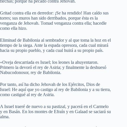
flechas; porque ha pecado contra Jehovah.
Gritad contra ella en derredor: ¡Se ha rendido! Han caído sus
torres; sus muros han sido derribados, porque ésta es la
venganza de Jehovah. Tomad venganza contra ella; hacedle
como ella hizo.
Eliminad de Babilonia al sembrador y al que toma la hoz en el
tiempo de la siega. Ante la espada opresora, cada cual mirará
hacia su propio pueblo, y cada cual huirá a su propio país.
«Oveja descarriada es Israel; los leones la ahuyentaron.
Primero la devoró el rey de Asiria; y finalmente la deshuesó
Nabucodonosor, rey de Babilonia.
Por tanto, así ha dicho Jehovah de los Ejércitos, Dios de
Israel: He aquí que yo castigo al rey de Babilonia y a su tierra,
como castigué al rey de Asiria.
A Israel traeré de nuevo a su pastizal, y pacerá en el Carmelo
y en Basán. En los montes de Efraín y en Galaad se saciará su
alma.