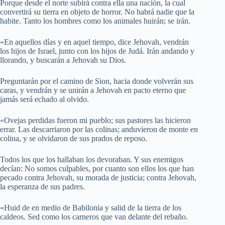
Porque desde el norte subirá contra ella una nación, la cual
convertirá su tierra en objeto de horror. No habrá nadie que la
habite. Tanto los hombres como los animales huirán; se irán.
«En aquellos días y en aquel tiempo, dice Jehovah, vendrán
los hijos de Israel, junto con los hijos de Judá. Irán andando y
llorando, y buscarán a Jehovah su Dios.
Preguntarán por el camino de Sion, hacia donde volverán sus
caras, y vendrán y se unirán a Jehovah en pacto eterno que
jamás será echado al olvido.
«Ovejas perdidas fueron mi pueblo; sus pastores las hicieron
errar. Las descarriaron por las colinas; anduvieron de monte en
colina, y se olvidaron de sus prados de reposo.
Todos los que los hallaban los devoraban. Y sus enemigos
decían: No somos culpables, por cuanto son ellos los que han
pecado contra Jehovah, su morada de justicia; contra Jehovah,
la esperanza de sus padres.
«Huid de en medio de Babilonia y salid de la tierra de los
caldeos. Sed como los carneros que van delante del rebaño.