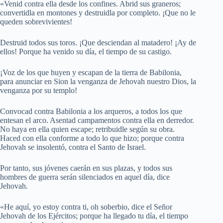
«Venid contra ella desde los confines. Abrid sus graneros;
convertidla en montones y destruidla por completo. ¡Que no le
queden sobrevivientes!
Destruid todos sus toros. ¡Que desciendan al matadero! ¡Ay de
ellos! Porque ha venido su día, el tiempo de su castigo.
¡Voz de los que huyen y escapan de la tierra de Babilonia,
para anunciar en Sion la venganza de Jehovah nuestro Dios, la
venganza por su templo!
Convocad contra Babilonia a los arqueros, a todos los que
entesan el arco. Asentad campamentos contra ella en derredor.
No haya en ella quien escape; retribuidle según su obra.
Haced con ella conforme a todo lo que hizo; porque contra
Jehovah se insolentó, contra el Santo de Israel.
Por tanto, sus jóvenes caerán en sus plazas, y todos sus
hombres de guerra serán silenciados en aquel día, dice
Jehovah.
«He aquí, yo estoy contra ti, oh soberbio, dice el Señor
Jehovah de los Ejércitos; porque ha llegado tu día, el tiempo