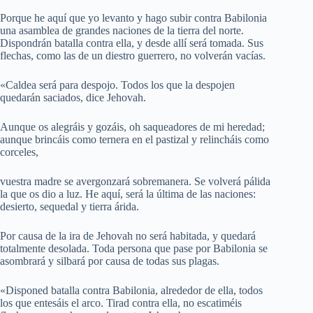
Porque he aquí que yo levanto y hago subir contra Babilonia
una asamblea de grandes naciones de la tierra del norte.
Dispondrán batalla contra ella, y desde allí será tomada. Sus
flechas, como las de un diestro guerrero, no volverán vacías.
«Caldea será para despojo. Todos los que la despojen
quedarán saciados, dice Jehovah.
Aunque os alegráis y gozáis, oh saqueadores de mi heredad;
aunque brincáis como ternera en el pastizal y relincháis como
corceles,
vuestra madre se avergonzará sobremanera. Se volverá pálida
la que os dio a luz. He aquí, será la última de las naciones:
desierto, sequedal y tierra árida.
Por causa de la ira de Jehovah no será habitada, y quedará
totalmente desolada. Toda persona que pase por Babilonia se
asombrará y silbará por causa de todas sus plagas.
«Disponed batalla contra Babilonia, alrededor de ella, todos
los que entesáis el arco. Tirad contra ella, no escatiméis