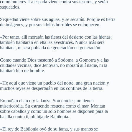
como mujeres. La espada viene contra sus tesoros, y serán
saqueados.
Sequedad viene sobre sus aguas, y se secarán. Porque es tierra
de imágenes, y por sus ídolos horribles se enloquecen.
«Por tanto, allí morarán las fieras del desierto con las hienas;
también habitarán en ella las avestruces. Nunca más será
habitada, ni será poblada de generación en generación.
Como cuando Dios trastornó a Sodoma, a Gomorra y a las
ciudades vecinas, dice Jehovah, no morará allí nadie, ni la
habitará hijo de hombre.
«He aquí que viene un pueblo del norte; una gran nación y
muchos reyes se despertarán en los confines de la tierra.
Empuñan el arco y la lanza. Son crueles; no tienen
misericordia. Su estruendo resuena como el mar. Montan
sobre caballos y como un solo hombre se disponen para la
batalla contra ti, oh hija de Babilonia.
«El rey de Babilonia oyó de su fama, y sus manos se