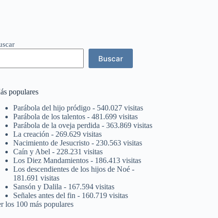
uscar
Buscar
ás populares
Parábola del hijo pródigo
- 540.027 visitas
Parábola de los talentos
- 481.699 visitas
Parábola de la oveja perdida
- 363.869 visitas
La creación
- 269.629 visitas
Nacimiento de Jesucristo
- 230.563 visitas
Caín y Abel
- 228.231 visitas
Los Diez Mandamientos
- 186.413 visitas
Los descendientes de los hijos de Noé
-
181.691 visitas
Sansón y Dalila
- 167.594 visitas
Señales antes del fin
- 160.719 visitas
er los 100 más populares