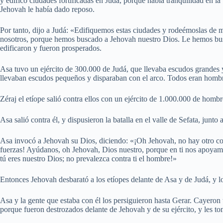
y edificó ciudades fortificadas en Judá, porque había tranquilidad en la
Jehovah le había dado reposo.
Por tanto, dijo a Judá: «Edifiquemos estas ciudades y rodeémoslas de mura
nosotros, porque hemos buscado a Jehovah nuestro Dios. Le hemos bus
edificaron y fueron prosperados.
Asa tuvo un ejército de 300.000 de Judá, que llevaba escudos grandes
llevaban escudos pequeños y disparaban con el arco. Todos eran hombr
Zéraj el etíope salió contra ellos con un ejército de 1.000.000 de hombr
Asa salió contra él, y dispusieron la batalla en el valle de Sefata, junto
Asa invocó a Jehovah su Dios, diciendo: «¡Oh Jehovah, no hay otro co
fuerzas! Ayúdanos, oh Jehovah, Dios nuestro, porque en ti nos apoyam
tú eres nuestro Dios; no prevalezca contra ti el hombre!»
Entonces Jehovah desbarató a los etíopes delante de Asa y de Judá, y l
Asa y la gente que estaba con él los persiguieron hasta Gerar. Cayeron 
porque fueron destrozados delante de Jehovah y de su ejército, y les t