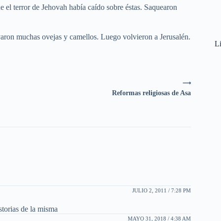
e el terror de Jehovah había caído sobre éstas. Saquearon
evaron muchas ovejas y camellos. Luego volvieron a Jerusalén.
Li
⟶
Reformas religiosas de Asa
JULIO 2, 2011 / 7:28 PM
istorias de la misma
MAYO 31, 2018 / 4:38 AM