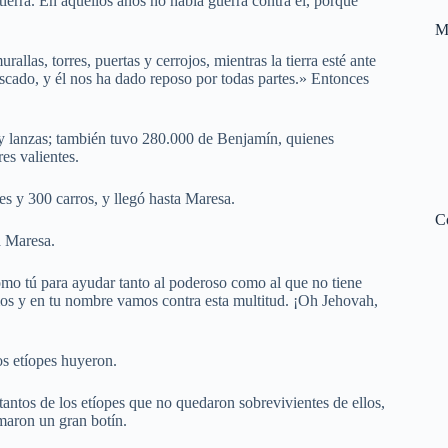
 tierra. En aquellos años no había guerra contra él, porque
M
llas, torres, puertas y cerrojos, mientras la tierra esté ante
cado, y él nos ha dado reposo por todas partes.» Entonces
 y lanzas; también tuvo 280.000 de Benjamín, quienes
es valientes.
es y 300 carros, y llegó hasta Maresa.
C
 a Maresa.
mo tú para ayudar tanto al poderoso como al que no tiene
os y en tu nombre vamos contra esta multitud. ¡Oh Jehovah,
os etíopes huyeron.
tantos de los etíopes que no quedaron sobrevivientes de ellos,
omaron un gran botín.