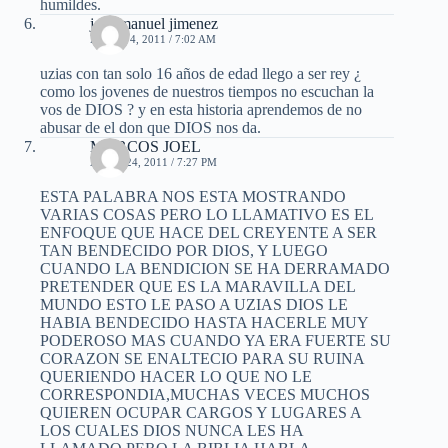
humildes.
jose manuel jimenez
ENERO 4, 2011 / 7:02 AM
uzias con tan solo 16 años de edad llego a ser rey ¿
como los jovenes de nuestros tiempos no escuchan la
vos de DIOS ? y en esta historia aprendemos de no
abusar de el don que DIOS nos da.
MARCOS JOEL
ABRIL 24, 2011 / 7:27 PM
ESTA PALABRA NOS ESTA MOSTRANDO
VARIAS COSAS PERO LO LLAMATIVO ES EL
ENFOQUE QUE HACE DEL CREYENTE A SER
TAN BENDECIDO POR DIOS, Y LUEGO
CUANDO LA BENDICION SE HA DERRAMADO
PRETENDER QUE ES LA MARAVILLA DEL
MUNDO ESTO LE PASO A UZIAS DIOS LE
HABIA BENDECIDO HASTA HACERLE MUY
PODEROSO MAS CUANDO YA ERA FUERTE SU
CORAZON SE ENALTECIO PARA SU RUINA
QUERIENDO HACER LO QUE NO LE
CORRESPONDIA,MUCHAS VECES MUCHOS
QUIEREN OCUPAR CARGOS Y LUGARES A
LOS CUALES DIOS NUNCA LES HA