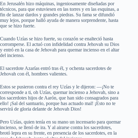
En Jerusalén hizo máquinas, ingeniosamente diseñadas por
técnicos, para que estuviesen en las torres y en las esquinas, a
fin de lanzar dardos y grandes piedras. Su fama se difundió
muy lejos, porque halló ayuda de manera sorprendente, hasta
que se hizo fuerte.
Cuando Uzías se hizo fuerte, su corazón se enalteció hasta
corromperse. El actuó con infidelidad contra Jehovah su Dios
y entró en la casa de Jehovah para quemar incienso en el altar
del incienso.
El sacerdote Azarías entró tras él, y ochenta sacerdotes de
Jehovah con él, hombres valientes.
Estos se pusieron contra el rey Uzías y le dijeron: —¡No te
corresponde a ti, oh Uzías, quemar incienso a Jehovah, sino a
los sacerdotes hijos de Aarón, que han sido consagrados para
ello! ¡Sal del santuario, porque has actuado mal! ¡Esto no te
servirá de gloria delante de Jehovah Dios!
Pero Uzías, quien tenía en su mano un incensario para quemar
incienso, se llenó de ira. Y al airarse contra los sacerdotes,
brotó lepra en su frente, en presencia de los sacerdotes, en la