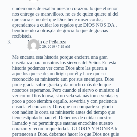
cuidemonos de exaltar nuestro corazon. lo que el señor
nos entrega es maravilloso, no es de quien quiere ni del
que corra si no del que Dios tiene misericordia,
aprendamos a cuidar los regalos que DIOS NOS DA ,
bendiciendo a otros,da de gracia lo que de gracias
recibisteis.
Yasmin de Peñaloza
AGOSTO 29, 2010 / 7:19 AM
Me encanta esta historia porque encierra una gran
enseñanza para nosotros los siervos del Señor. En esta
historia podemos ver como Dios abre las puerta a
aquellos que se dejan dirigir por él y hace que sea
reconocido su ministerio aun por sus enemigos, Dios
pone gracia sobre gracia y da mucho más de lo que
nosotros esperamos. Pero cuando el siervo o ministro al
ver como Dios lo usa, si no vela satanás toma ventaja y
poco a poco siembra orgullo, soverbia y con paciencia
ensucia el corazon y Dios que no comparte su gloria
con nadien le corta su ministerio antes del tiempo que
tiene estipulado para el. Debemos de cuidar nuestro
llamado y no permitir que satanas encochine nuestro
corazon y recordar que toda la GLORIA Y HONRA le
pertenecen a Dios. debemos hacer lo que Dios nos guie