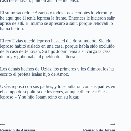
casa de Jehovah, junto al altar del incienso.
El sumo sacerdote Azarías y todos los sacerdotes lo vieron, y
he aquí que él tenía leprosa la frente. Entonces le hicieron salir
aprisa de allí. El mismo se apresuró a salir, porque Jehovah lo
había herido.
El rey Uzías quedó leproso hasta el día de su muerte. Siendo
leproso habitó aislado en una casa, porque había sido excluido
de la casa de Jehovah. Su hijo Jotam tenía a su cargo la casa
del rey y gobernaba al pueblo de la tierra.
Los demás hechos de Uzías, los primeros y los últimos, los ha
escrito el profeta Isaías hijo de Amoz.
Uzías reposó con sus padres, y lo sepultaron con sus padres en
el campo de sepultura de los reyes, aunque dijeron: «El es
leproso.» Y su hijo Jotam reinó en su lugar.
⟵
⟶
Reinado de Amasías
Reinado de Jotam