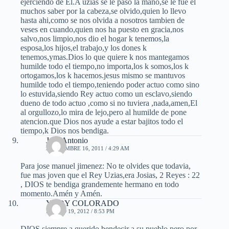
ejerciendo de El.A uzias se le paso la mano,se le fue el
muchos saber por la cabeza,se olvido,quien lo llevo
hasta ahi,como se nos olvida a nosotros tambien de
veses en cuando,quien nos ha puesto en gracia,nos
salvo,nos limpio,nos dio el hogar k tenemos,la
esposa,los hijos,el trabajo,y los dones k
tenemos,ymas.Dios lo que quiere k nos mantegamos
humilde todo el tiempo,no importa,los k somos,los k
ortogamos,los k hacemos.jesus mismo se mantuvos
humilde todo el tiempo,teniendo poder actuo como sino
lo estuvida,siendo Rey actuo como un esclavo,siendo
dueno de todo actuo ,como si no tuviera ,nada,amen,El
al orgullozo,lo mira de lejo,pero al humilde de pone
atencion.que Dios nos ayude a estar bajitos todo el
tiempo,k Dios nos bendiga.
José Antonio
SEPTIEMBRE 16, 2011 / 4:29 AM
Para jose manuel jimenez: No te olvides que todavia,
fue mas joven que el Rey Uzias,era Josias, 2 Reyes : 22
, DIOS te bendiga grandemente hermano en todo
momento.Amén y Amén.
YUDY COLORADO
MARZO 19, 2012 / 8:53 PM
DIOS siempre a querido bendecir a su pueblo pero por