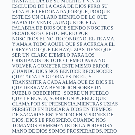
HASTA EL DIA DE SU MUERTE Y VIVIO
ESCLUIDO DE LA CASA DE DIOS PERO SU
VIDA FUE PERDONADA,PORQUE, PORQUE
ESTE ES UN CLARO EJEMPLO DE LO QUE
HABIA DE VENIR , AUNQUE DICE LA
PALABRA DE DIOS QUE SIENDO NOSOTROS
PECADORES CRISTO MURIO POR
NOSOTROS,EL NO TE CONDENO, EL TE AMA,
Y AMA A TODO AQUEL QUE SE ACERCA A EL
CREYENDO QUE LE HAY,UZIAS TIENE QUE
SER UN CLARO EJEMPLO PARA LOS
CRISTIANOS DE TODO TIEMPO PARA NO
VOLVER A COMETER ESTE MISMO ERROR
,CUANDO DIOS NOS BENDICE RECONOCER
QUE TODA LA GLORIA ES DE EL, Y
TRANSMITIR A CADA ALMA QUE ES DIOS EL
QUE DERRAMA BENDICION SOBRE UN
PUEBLO OBEDIENTE , SOBRE UN PUEBLO
QUE LE BUSCA, SOBRE UN PUEBLO QUE
CLAMA POR SU PRESENCIA,MIENTRAS UZIAS
PERSISTIO EN BUSCAR A DIOS EN TIEMPOS
DE ZACARIAS ENTENDIDO EN VISIONES DE
DIOS, DIOS LE PROSPERO, CUANDO NOS
TOMAMOS FIRMEMENTE DE LA PODEROSA
MANO DE DIOS SOMOS PROSPERADOS, PERO