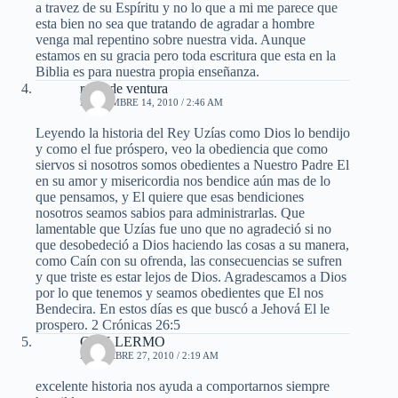
a travez de su Espíritu y no lo que a mi me parece que
esta bien no sea que tratando de agradar a hombre
venga mal repentino sobre nuestra vida. Aunque
estamos en su gracia pero toda escritura que esta en la
Biblia es para nuestra propia enseñanza.
roxy de ventura
NOVIEMBRE 14, 2010 / 2:46 AM
Leyendo la historia del Rey Uzías como Dios lo bendijo
y como el fue próspero, veo la obediencia que como
siervos si nosotros somos obedientes a Nuestro Padre El
en su amor y misericordia nos bendice aún mas de lo
que pensamos, y El quiere que esas bendiciones
nosotros seamos sabios para administrarlas. Que
lamentable que Uzías fue uno que no agradeció si no
que desobedeció a Dios haciendo las cosas a su manera,
como Caín con su ofrenda, las consecuencias se sufren
y que triste es estar lejos de Dios. Agradescamos a Dios
por lo que tenemos y seamos obedientes que El nos
Bendecira. En estos días es que buscó a Jehová El le
prospero. 2 Crónicas 26:5
GUILLERMO
DICIEMBRE 27, 2010 / 2:19 AM
excelente historia nos ayuda a comportarnos siempre