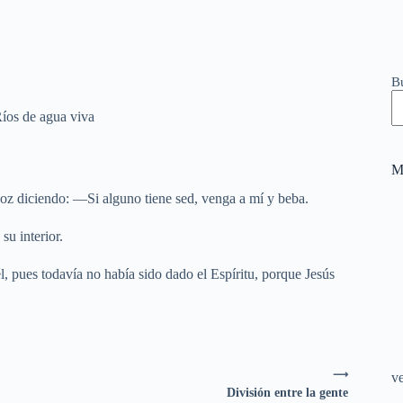
B
íos de agua viva
M
a voz diciendo: —Si alguno tiene sed, venga a mí y beba.
su interior.
él, pues todavía no había sido dado el Espíritu, porque Jesús
⟶
v
División entre la gente