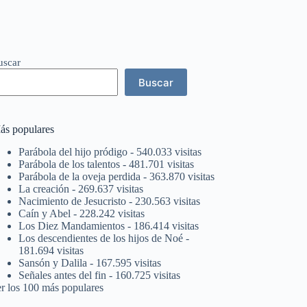
uscar
Buscar
ás populares
Parábola del hijo pródigo
- 540.033 visitas
Parábola de los talentos
- 481.701 visitas
Parábola de la oveja perdida
- 363.870 visitas
La creación
- 269.637 visitas
Nacimiento de Jesucristo
- 230.563 visitas
Caín y Abel
- 228.242 visitas
Los Diez Mandamientos
- 186.414 visitas
Los descendientes de los hijos de Noé
-
181.694 visitas
Sansón y Dalila
- 167.595 visitas
Señales antes del fin
- 160.725 visitas
er los 100 más populares