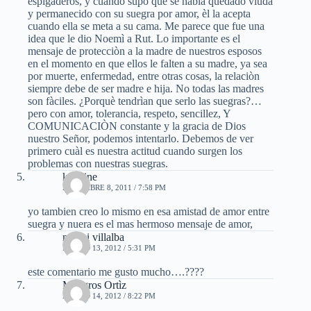
espigaderos, y cuando supo que se habìa quedado viuda
y permanecido con su suegra por amor, èl la acepta
cuando ella se meta a su cama. Me parece que fue una
idea que le dio Noemì a Rut. Lo importante es el
mensaje de protecciòn a la madre de nuestros esposos
en el momento en que ellos le falten a su madre, ya sea
por muerte, enfermedad, entre otras cosas, la relaciòn
siempre debe de ser madre e hija. No todas las madres
son fàciles. ¿Porquè tendrìan que serlo las suegras?…
pero con amor, tolerancia, respeto, sencillez, Y
COMUNICACIÒN constante y la gracia de Dios
nuestro Señor, podemos intentarlo. Debemos de ver
primero cuàl es nuestra actitud cuando surgen los
problemas con nuestras suegras.
katerine
DICIEMBRE 8, 2011 / 7:58 PM
yo tambien creo lo mismo en esa amistad de amor entre
suegra y nuera es el mas hermoso mensaje de amor,
noemi villalba
MARZO 13, 2012 / 5:31 PM
este comentario me gusto mucho….????
Milagros Ortìz
MARZO 14, 2012 / 8:22 PM