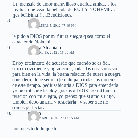
Un mensaje de amor maravilloso querida amiga, y los
invito a que vean la pelicula de RUT Y NOHEMI …
¡¡es bellìsima!!….Bendiciones.
naudy
SEPTIEMBRE 5, 2012 / 7:46 PM
le pido a DIOS por mi futura suegra q sea como el
caracter de Nohemi
Juliana Alcantara
OCTUBRE 15, 2012 / 10:00 PM
Estoy totalmente de acuerdo que cuando se es fiel,
sincera ovediente y agradecida, todas las cosas nos son
para bien en la vida, la buena relacion de nuera a suegra
considero, debe ser un ejemplo para todas las mujeres
de este tiempo, pedir sabiduria a DIOS para entenderla,
yo por mi parte les doy gracias a DIOS por mi buena
relacion con mi suegra, yo pienso que si amo su hijo,
tambien debo amarla y respetarla , y saber que no
somos perfectas.
meylin
NOVIEMBRE 14, 2012 / 12:55 AM
bueno es todo lo que lei….