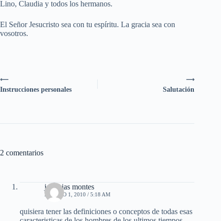
Lino, Claudia y todos los hermanos.
El Señor Jesucristo sea con tu espíritu. La gracia sea con
vosotros.
⟵
⟶
Instrucciones personales
Salutación
2 comentarios
jeremias montes
AGOSTO 1, 2010 / 5:18 AM
quisiera tener las definiciones o conceptos de todas esas
caracteristicas de los hombres de los ultimos tiempos,