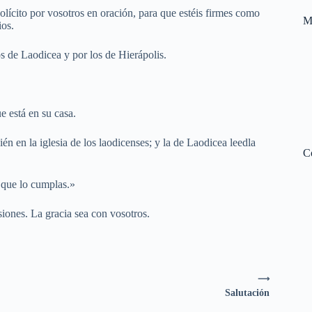
olícito por vosotros en oración, para que estéis firmes como
M
os.
os de Laodicea y por los de Hierápolis.
e está en su casa.
én en la iglesia de los laodicenses; y la de Laodicea leedla
C
 que lo cumplas.»
iones. La gracia sea con vosotros.
⟶
Salutación