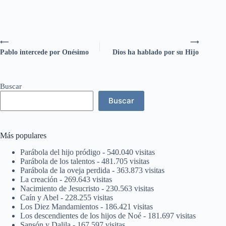
⟵
⟶
Pablo intercede por Onésimo
Dios ha hablado por su Hijo
Buscar
Buscar
Más populares
Parábola del hijo pródigo
- 540.040 visitas
Parábola de los talentos
- 481.705 visitas
Parábola de la oveja perdida
- 363.873 visitas
La creación
- 269.643 visitas
Nacimiento de Jesucristo
- 230.563 visitas
Caín y Abel
- 228.255 visitas
Los Diez Mandamientos
- 186.421 visitas
Los descendientes de los hijos de Noé
- 181.697 visitas
Sansón y Dalila
- 167.597 visitas