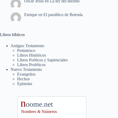
Oscar Jesús
en
La ley del diezmo
Enrique
en
El paralítico de Betesda
Libros bíblicos
Antiguo Testamento
Pentateuco
Libros Históricos
Libros Poéticos y Sapienciales
Libros Proféticos
Nuevo Testamento
Evangelios
Hechos
Epístolas
n
oome.net
Nombres & Números