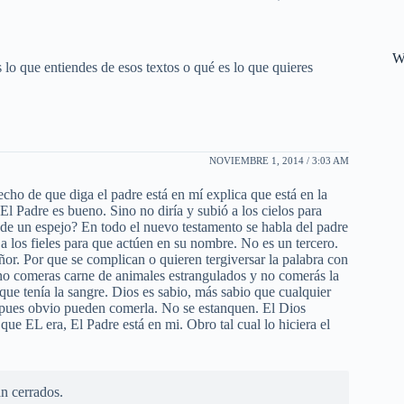
W
 lo que entiendes de esos textos o qué es lo que quieres
NOVIEMBRE 1, 2014 / 3:03 AM
cho de que diga el padre está en mí explica que está en la
 El Padre es bueno. Sino no diría y subió a los cielos para
o de un espejo? En todo el nuevo testamento se habla del padre
e a los fieles para que actúen en su nombre. No es un tercero.
eñor. Por que se complican o quieren tergiversar la palabra con
 no comeras carne de animales estrangulados y no comerás la
o que tenía la sangre. Dios es sabio, más sabio que cualquier
pues obvio pueden comerla. No se estanquen. El Dios
que EL era, El Padre está en mi. Obro tal cual lo hiciera el
n cerrados.