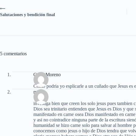
⟵
Salutaciones y bendición final
5 comentarios
Cesar Moreno
Como podria yo esplicarle a un cuñado que Jesus es el
mael
investiga bien que creen los solo jesus pues tambien c
Dios sea trinitario entienden que Jesus es Dios y que 
manifestado en carne osea Dios manifestado en carne
y asi no cointradice ninguna parte de la escritura sie
humanidad se hizo carne solo para salvar al hombre p
conocemos como jesus o hijo de Dios tendra que volve