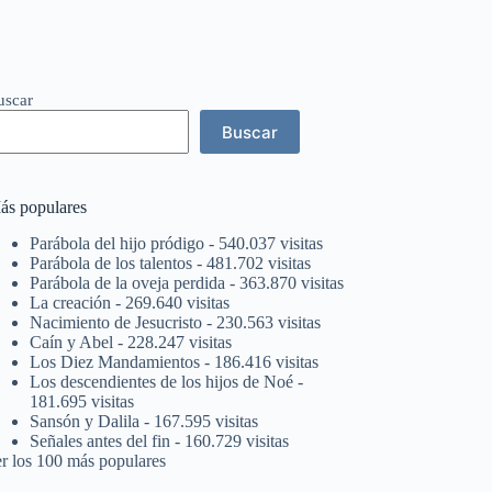
uscar
Buscar
ás populares
Parábola del hijo pródigo
- 540.037 visitas
Parábola de los talentos
- 481.702 visitas
Parábola de la oveja perdida
- 363.870 visitas
La creación
- 269.640 visitas
Nacimiento de Jesucristo
- 230.563 visitas
Caín y Abel
- 228.247 visitas
Los Diez Mandamientos
- 186.416 visitas
Los descendientes de los hijos de Noé
-
181.695 visitas
Sansón y Dalila
- 167.595 visitas
Señales antes del fin
- 160.729 visitas
er los 100 más populares