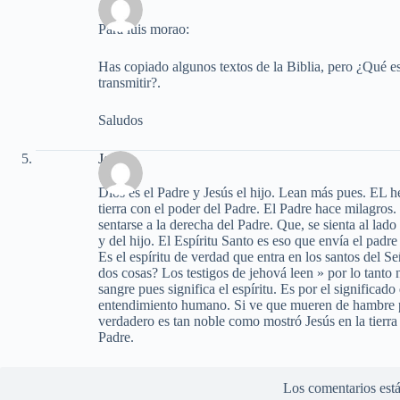
Para luis morao:
Has copiado algunos textos de la Biblia, pero ¿Qué es
transmitir?.
Saludos
Jorge
Dios es el Padre y Jesús el hijo. Lean más pues. EL he
tierra con el poder del Padre. El Padre hace milagros.
sentarse a la derecha del Padre. Que, se sienta al lad
y del hijo. El Espíritu Santo es eso que envía el padr
Es el espíritu de verdad que entra en los santos del S
dos cosas? Los testigos de jehová leen » por lo tanto
sangre pues significa el espíritu. Es por el significad
entendimiento humano. Si ve que mueren de hambre 
verdadero es tan noble como mostró Jesús en la tierra 
Padre.
Los comentarios está