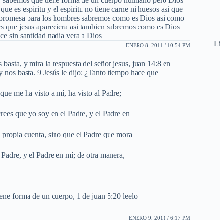
,y sabemos que tiene forma de un cuerpo huimano pero Dios
e es espiritu y el espiritu no tiene carne ni huesos asi que
a promesa para los hombres sabremos como es Dios asi como
es que jesus apareciera asi tambien sabremos como es Dios
ce sin santidad nadia vera a Dios
Li
ENERO 8, 2011 / 10:54 PM
 basta, y mira la respuesta del señor jesus, juan 14:8 en
 y nos basta. 9 Jesús le dijo: ¿Tanto tiempo hace que
que me ha visto a mí, ha visto al Padre;
rees que yo soy en el Padre, y el Padre en
i propia cuenta, sino que el Padre que mora
 Padre, y el Padre en mí; de otra manera,
ene forma de un cuerpo, 1 de juan 5:20 leelo
ENERO 9, 2011 / 6:17 PM