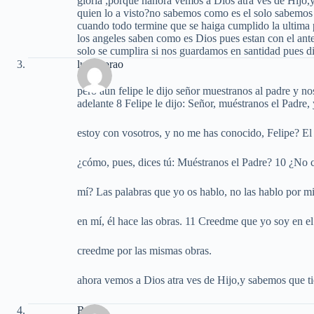
gloria ;porque hahora vemos a Dios atra ves de Hijo
quien lo a visto?no sabemos como es el solo sabemos qu
cuando todo termine que se haiga cumplido la ultim
los angeles saben como es Dios pues estan con el ant
solo se cumplira si nos guardamos en santidad pues di
luis morao
pero aun felipe le dijo señor muestranos al padre y nos
adelante 8 Felipe le dijo: Señor, muéstranos el Padre,
estoy con vosotros, y no me has conocido, Felipe? El 
¿cómo, pues, dices tú: Muéstranos el Padre? 10 ¿No c
mí? Las palabras que yo os hablo, no las hablo por m
en mí, él hace las obras. 11 Creedme que yo soy en el
creedme por las mismas obras.
ahora vemos a Dios atra ves de Hijo,y sabemos que ti
Ruben