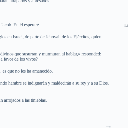
darán atrapados y apresados.
 Jacob. En él esperaré.
Li
os en Israel, de parte de Jehovah de los Ejércitos, quien
adivinos que susurran y murmuran al hablar,» responded:
a favor de los vivos?
a, es que no les ha amanecido.
endo hambre se indignarán y maldecirán a su rey y a su Dios.
n arrojados a las tinieblas.
⟶