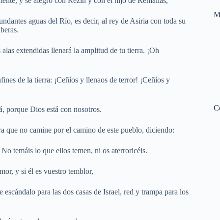
ente, y se alegró con Rezín y con el hijo de Remalías,
M
undantes aguas del Río, es decir, al rey de Asiria con toda su
iberas.
alas extendidas llenará la amplitud de tu tierra. ¡Oh
fines de la tierra: ¡Ceñíos y llenaos de terror! ¡Ceñíos y
C
á, porque Dios está con nosotros.
a que no camine por el camino de este pueblo, diciendo:
No temáis lo que ellos temen, ni os aterroricéis.
mor, y si él es vuestro temblor,
e escándalo para las dos casas de Israel, red y trampa para los