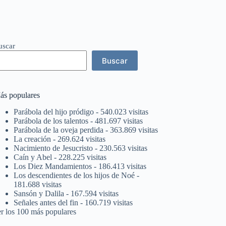
uscar
Buscar
ás populares
Parábola del hijo pródigo
- 540.023 visitas
Parábola de los talentos
- 481.697 visitas
Parábola de la oveja perdida
- 363.869 visitas
La creación
- 269.624 visitas
Nacimiento de Jesucristo
- 230.563 visitas
Caín y Abel
- 228.225 visitas
Los Diez Mandamientos
- 186.413 visitas
Los descendientes de los hijos de Noé
-
181.688 visitas
Sansón y Dalila
- 167.594 visitas
Señales antes del fin
- 160.719 visitas
er los 100 más populares