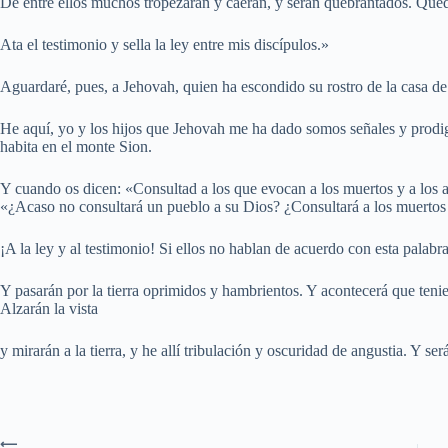
De entre ellos muchos tropezarán y caerán, y serán quebrantados. Que
Ata el testimonio y sella la ley entre mis discípulos.»
Aguardaré, pues, a Jehovah, quien ha escondido su rostro de la casa de
He aquí, yo y los hijos que Jehovah me ha dado somos señales y prodigi
habita en el monte Sion.
Y cuando os dicen: «Consultad a los que evocan a los muertos y a los 
«¿Acaso no consultará un pueblo a su Dios? ¿Consultará a los muertos 
¡A la ley y al testimonio! Si ellos no hablan de acuerdo con esta palabr
Y pasarán por la tierra oprimidos y hambrientos. Y acontecerá que teni
Alzarán la vista
y mirarán a la tierra, y he allí tribulación y oscuridad de angustia. Y será
⟵