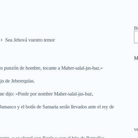
B
Sea Jehová vuestro temor
M
on punzón de hombre, tocante a Maher-salal-jas-baz.»
ijo de Jeberequías.
h me dijo: «Ponle por nombre Maher-salal-jas-baz,
amasco y el botín de Samaria serán llevados ante el rey de
v