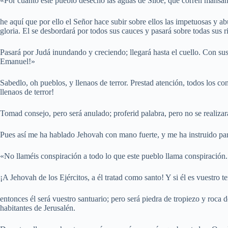
«Por cuanto este pueblo desechó las aguas de Siloé, que corren mansam
he aquí que por ello el Señor hace subir sobre ellos las impetuosas y ab
gloria. El se desbordará por todos sus cauces y pasará sobre todas sus r
Pasará por Judá inundando y creciendo; llegará hasta el cuello. Con sus 
Emanuel!»
Sabedlo, oh pueblos, y llenaos de terror. Prestad atención, todos los con
llenaos de terror!
Tomad consejo, pero será anulado; proferid palabra, pero no se realizar
Pues así me ha hablado Jehovah con mano fuerte, y me ha instruido par
«No llaméis conspiración a todo lo que este pueblo llama conspiración. 
¡A Jehovah de los Ejércitos, a él tratad como santo! Y si él es vuestro te
entonces él será vuestro santuario; pero será piedra de tropiezo y roca d
habitantes de Jerusalén.