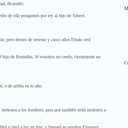
mal, diciendo:
M
o de ella pongamos por rey al hijo de Tabeel.
ín; pero dentro de sesenta y cinco años Efraín será
l hijo de Remalías. Si vosotros no creéis, ciertamente no
C
, o de arriba en lo alto.
 molestos a los hombres, para que también seáis molestos a
ebirá y dará a luz un hijo, y llamará su nombre Emanuel.