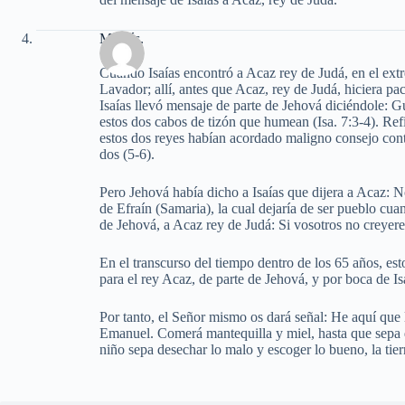
Moisés.
Cuando Isaías encontró a Acaz rey de Judá, en el extr
Lavador; allí, antes que Acaz, rey de Judá, hiciera pac
Isaías llevó mensaje de parte de Jehová diciéndole: G
estos dos cabos de tizón que humean (Isa. 7:3-4). Refi
estos dos reyes habían acordado maligno consejo contra
dos (5-6).
Pero Jehová había dicho a Isaías que dijera a Acaz: N
de Efraín (Samaria), la cual dejaría de ser pueblo cu
de Jehová, a Acaz rey de Judá: Si vosotros no creyerei
En el transcurso del tiempo dentro de los 65 años, es
para el rey Acaz, de parte de Jehová, y por boca de Is
Por tanto, el Señor mismo os dará señal: He aquí que 
Emanuel. Comerá mantequilla y miel, hasta que sepa 
niño sepa desechar lo malo y escoger lo bueno, la tie