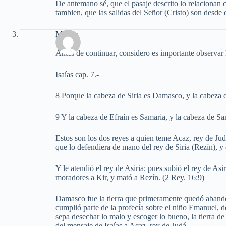
De antemano sé, que el pasaje descrito lo relacionan 
tambien, que las salidas del Señor (Cristo) son desde e
Moisés
Antes de continuar, considero es importante observar l
Isaías cap. 7.-
8 Porque la cabeza de Siria es Damasco, y la cabeza 
9 Y la cabeza de Efraín es Samaria, y la cabeza de Sa
Estos son los dos reyes a quien teme Acaz, rey de Judá
que lo defendiera de mano del rey de Siria (Rezín), y
Y le atendió el rey de Asiria; pues subió el rey de Asi
moradores a Kir, y mató a Rezín. (2 Rey. 16:9)
Damasco fue la tierra que primeramente quedó abandona
cumplió parte de la profecía sobre el niño Emanuel, de
sepa desechar lo malo y escoger lo bueno, la tierra d
del mensaje de Isaías a Acaz, rey de Judá.