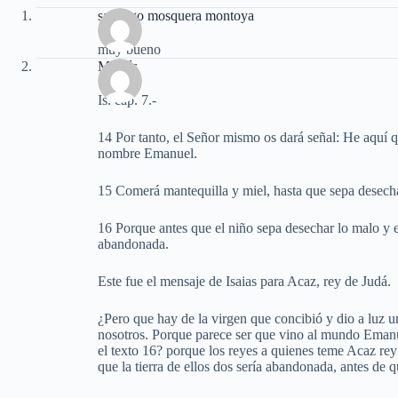
santiago mosquera montoya
muy bueno
Moisés
Is. cap. 7.-
14 Por tanto, el Señor mismo os dará señal: He aquí qu
nombre Emanuel.
15 Comerá mantequilla y miel, hasta que sepa desecha
16 Porque antes que el niño sepa desechar lo malo y es
abandonada.
Este fue el mensaje de Isaias para Acaz, rey de Judá.
¿Pero que hay de la virgen que concibió y dio a luz 
nosotros. Porque parece ser que vino al mundo Emanu
el texto 16? porque los reyes a quienes teme Acaz rey
que la tierra de ellos dos sería abandonada, antes de 