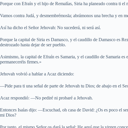
Porque con Efraín y el hijo de Remalías, Siria ha planeado contra ti el 
Vamos contra Judá, y desmembrémosla; abrámonos una brecha y en medi
Así ha dicho el Señor Jehovah: No sucederá, ni será así.
Porque la capital de Siria es Damasco, y el caudillo de Damasco es Rez
destrozado hasta dejar de ser pueblo.
Asimismo, la capital de Efraín es Samaria, y el caudillo de Samaria es e
permaneceréis firmes.»
Jehovah volvió a hablar a Acaz diciendo:
—Pide para ti una señal de parte de Jehovah tu Dios; de abajo en el Seol
Acaz respondió: —No pediré ni probaré a Jehovah.
Entonces Isaías dijo: —Escuchad, oh casa de David: ¿Os es poco el ser
mi Dios?
Por tanto, el mismo Señor os dará la señal: He aquí que la virgen conc