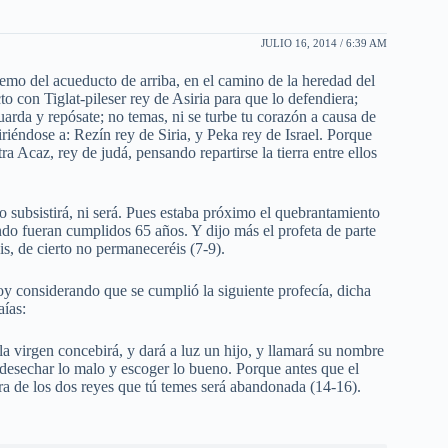
JULIO 16, 2014 / 6:39 AM
emo del acueducto de arriba, en el camino de la heredad del
to con Tiglat-pileser rey de Asiria para que lo defendiera;
uarda y repósate; no temas, ni se turbe tu corazón a causa de
riéndose a: Rezín rey de Siria, y Peka rey de Israel. Porque
 Acaz, rey de judá, pensando repartirse la tierra entre ellos
o subsistirá, ni será. Pues estaba próximo el quebrantamiento
ando fueran cumplidos 65 años. Y dijo más el profeta de parte
s, de cierto no permaneceréis (7-9).
toy considerando que se cumplió la siguiente profecía, dicha
aías:
la virgen concebirá, y dará a luz un hijo, y llamará su nombre
desechar lo malo y escoger lo bueno. Porque antes que el
rra de los dos reyes que tú temes será abandonada (14-16).