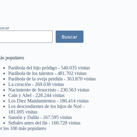
uscar
Buscar
ás populares
Parábola del hijo pródigo
- 540.035 visitas
Parábola de los talentos
- 481.702 visitas
Parábola de la oveja perdida
- 363.870 visitas
La creación
- 269.638 visitas
Nacimiento de Jesucristo
- 230.563 visitas
Caín y Abel
- 228.244 visitas
Los Diez Mandamientos
- 186.414 visitas
Los descendientes de los hijos de Noé
-
181.695 visitas
Sansón y Dalila
- 167.595 visitas
Señales antes del fin
- 160.728 visitas
er los 100 más populares