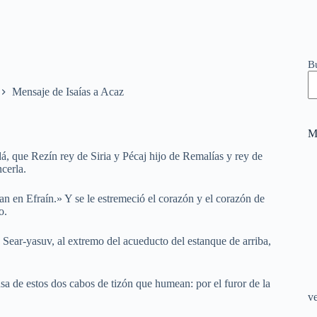
B
Mensaje de Isaías a Acaz
M
á, que Rezín rey de Siria y Pécaj hijo de Remalías y rey de
ncerla.
an en Efraín.» Y se le estremeció el corazón y el corazón de
o.
 Sear-yasuv, al extremo del acueducto del estanque de arriba,
sa de estos dos cabos de tizón que humean: por el furor de la
v