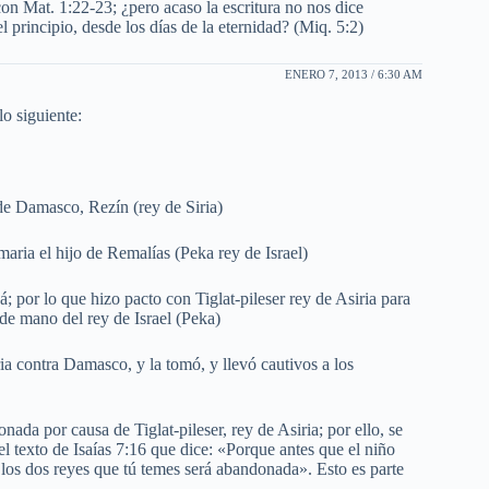
con Mat. 1:22-23; ¿pero acaso la escritura no nos dice
l principio, desde los días de la eternidad? (Miq. 5:2)
ENERO 7, 2013 / 6:30 AM
o siguiente:
de Damasco, Rezín (rey de Siria)
maria el hijo de Remalías (Peka rey de Israel)
; por lo que hizo pacto con Tiglat-pileser rey de Asiria para
 de mano del rey de Israel (Peka)
ria contra Damasco, y la tomó, y llevó cautivos a los
da por causa de Tiglat-pileser, rey de Asiria; por ello, se
l texto de Isaías 7:16 que dice: «Porque antes que el niño
e los dos reyes que tú temes será abandonada». Esto es parte