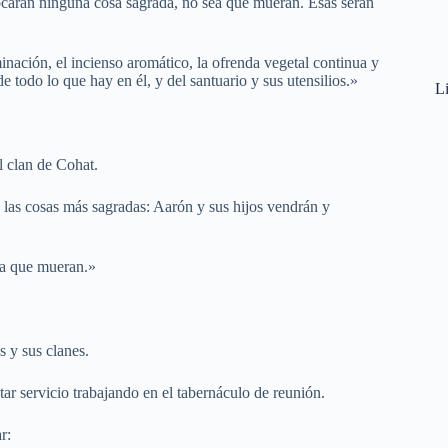
ocarán ninguna cosa sagrada, no sea que mueran. Esas serán
minación, el incienso aromático, la ofrenda vegetal continua y
e todo lo que hay en él, y del santuario y sus utensilios.»
Li
l clan de Cohat.
 las cosas más sagradas: Aarón y sus hijos vendrán y
ea que mueran.»
 y sus clanes.
tar servicio trabajando en el tabernáculo de reunión.
r: