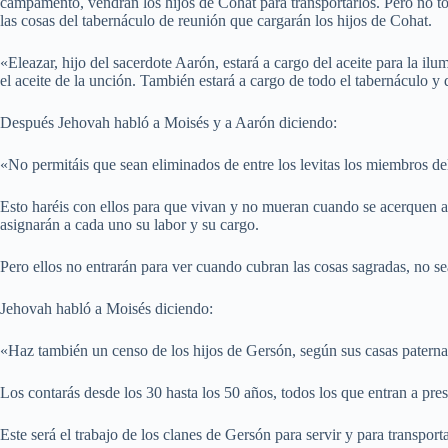
campamento, vendrán los hijos de Cohat para transportarlos. Pero no t
las cosas del tabernáculo de reunión que cargarán los hijos de Cohat.
«Eleazar, hijo del sacerdote Aarón, estará a cargo del aceite para la ilu
el aceite de la unción. También estará a cargo de todo el tabernáculo y d
Después Jehovah habló a Moisés y a Aarón diciendo:
«No permitáis que sean eliminados de entre los levitas los miembros de
Esto haréis con ellos para que vivan y no mueran cuando se acerquen a
asignarán a cada uno su labor y su cargo.
Pero ellos no entrarán para ver cuando cubran las cosas sagradas, no s
Jehovah habló a Moisés diciendo:
«Haz también un censo de los hijos de Gersón, según sus casas paternas
Los contarás desde los 30 hasta los 50 años, todos los que entran a pres
Este será el trabajo de los clanes de Gersón para servir y para transporta