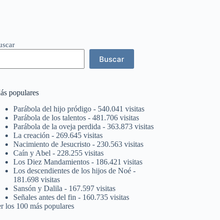
uscar
Buscar
ás populares
Parábola del hijo pródigo
- 540.041 visitas
Parábola de los talentos
- 481.706 visitas
Parábola de la oveja perdida
- 363.873 visitas
La creación
- 269.645 visitas
Nacimiento de Jesucristo
- 230.563 visitas
Caín y Abel
- 228.255 visitas
Los Diez Mandamientos
- 186.421 visitas
Los descendientes de los hijos de Noé
-
181.698 visitas
Sansón y Dalila
- 167.597 visitas
Señales antes del fin
- 160.735 visitas
er los 100 más populares