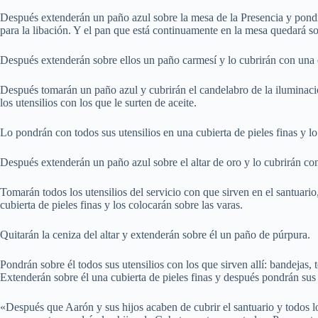
Después extenderán un paño azul sobre la mesa de la Presencia y pondrán 
para la libación. Y el pan que está continuamente en la mesa quedará so
Después extenderán sobre ellos un paño carmesí y lo cubrirán con una c
Después tomarán un paño azul y cubrirán el candelabro de la iluminació
los utensilios con los que le surten de aceite.
Lo pondrán con todos sus utensilios en una cubierta de pieles finas y lo
Después extenderán un paño azul sobre el altar de oro y lo cubrirán con
Tomarán todos los utensilios del servicio con que sirven en el santuari
cubierta de pieles finas y los colocarán sobre las varas.
Quitarán la ceniza del altar y extenderán sobre él un paño de púrpura.
Pondrán sobre él todos sus utensilios con los que sirven allí: bandejas, t
Extenderán sobre él una cubierta de pieles finas y después pondrán sus
«Después que Aarón y sus hijos acaben de cubrir el santuario y todos lo