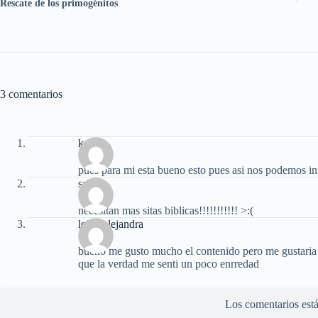
Rescate de los primogénitos
3 comentarios
karen
pues para mi esta bueno esto pues asi nos podemos inf
sarahi
necesitan mas sitas biblicas!!!!!!!!!!! >:(
leidy alejandra
bueno me gusto mucho el contenido pero me gustaria 
que la verdad me senti un poco enrredad
Los comentarios está