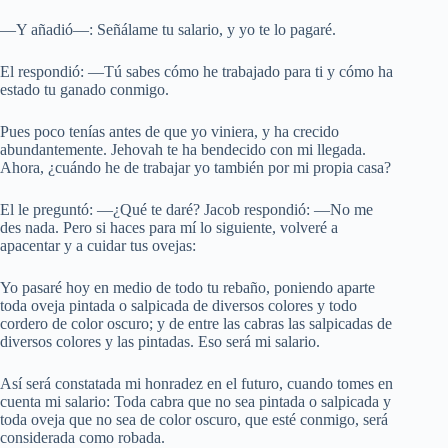
—Y añadió—: Señálame tu salario, y yo te lo pagaré.
El respondió: —Tú sabes cómo he trabajado para ti y cómo ha
estado tu ganado conmigo.
Pues poco tenías antes de que yo viniera, y ha crecido
abundantemente. Jehovah te ha bendecido con mi llegada.
Ahora, ¿cuándo he de trabajar yo también por mi propia casa?
El le preguntó: —¿Qué te daré? Jacob respondió: —No me
des nada. Pero si haces para mí lo siguiente, volveré a
apacentar y a cuidar tus ovejas:
Yo pasaré hoy en medio de todo tu rebaño, poniendo aparte
toda oveja pintada o salpicada de diversos colores y todo
cordero de color oscuro; y de entre las cabras las salpicadas de
diversos colores y las pintadas. Eso será mi salario.
Así será constatada mi honradez en el futuro, cuando tomes en
cuenta mi salario: Toda cabra que no sea pintada o salpicada y
toda oveja que no sea de color oscuro, que esté conmigo, será
considerada como robada.