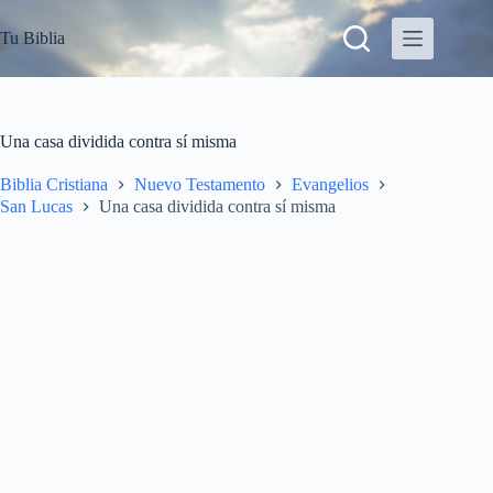
S
Tu Biblia
a
l
t
a
r
a
Una casa dividida contra sí misma
l
c
Biblia Cristiana
Nuevo Testamento
Evangelios
o
San Lucas
Una casa dividida contra sí misma
n
t
e
n
i
d
o