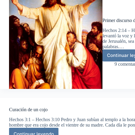
Primer discurso 
Hechos 2:14 – He
levantó la voz y
de Jerusalén, sea
palabras.…
Continuar l
Pri
dis
9 comentar
de
Ped
Curación de un cojo
Hechos 3:1 – Hechos 3:10 Pedro y Juan subían al templo a la hora d
hombre que era cojo desde el vientre de su madre. Cada día le po
Continuar leyendo