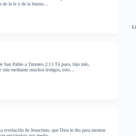
as de la fe y de la buena…
Li
de San Pablo a Timoteo 2:13 Tú pues, hijo mío,
arte mía mediante muchos testigos, esto…
 revelación de Jesucristo, que Dios le dio para mostrar
nocer enviándola por medio…