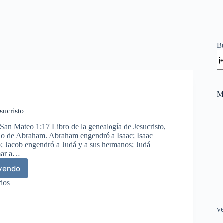
B
M
sucristo
San Mateo 1:17 Libro de la genealogía de Jesucristo,
ijo de Abraham. Abraham engendró a Isaac; Isaac
; Jacob engendró a Judá y a sus hermanos; Judá
mar a…
eyendo
ealogía
ios
ucristo
v