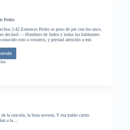
de Pedro
chos 2:42 Entonces Pedro se puso de pie con los once,
 les declaró: —Hombres de Judea y todos los habitantes
 conocido esto a vosotros, y prestad atención a mis
eyendo
mer
curso
ios
ro
e la oración, la hora novena. Y era traído cierto
nían a la…