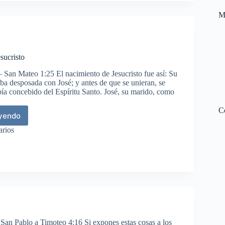
M
sucristo
 San Mateo 1:25 El nacimiento de Jesucristo fue así: Su
ba desposada con José; y antes de que se unieran, se
bía concebido del Espíritu Santo. José, su marido, como
C
eyendo
imiento
arios
ucristo
 San Pablo a Timoteo 4:16 Si expones estas cosas a los