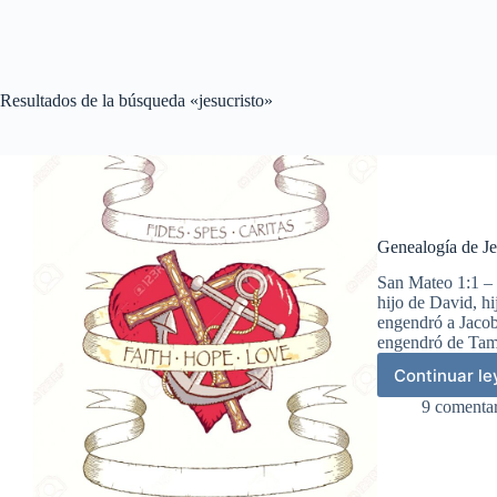
Resultados de la búsqueda «jesucristo»
Genealogía de Je
San Mateo 1:1 – 
hijo de David, h
engendró a Jacob
engendró de Ta
Continuar l
Gen
de
9 comentar
Jes