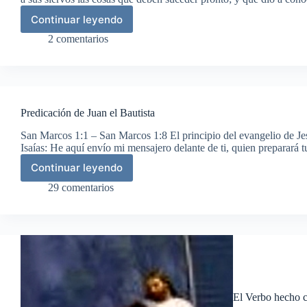
Continuar leyendo
La
revelación
2 comentarios
de
Jesucristo
Predicación de Juan el Bautista
San Marcos 1:1 – San Marcos 1:8 El principio del evangelio de Jesu
Isaías: He aquí envío mi mensajero delante de ti, quien preparar
Continuar leyendo
Predicación
de
29 comentarios
Juan
el
Bautista
El Verbo hecho 