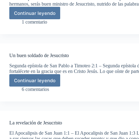
hermanos, serás buen ministro de Jesucristo, nutrido de las palabr
Continuar leyendo
Un
buen
1 comentario
ministro
de
Jesucristo
Un buen soldado de Jesucristo
Segunda epístola de San Pablo a Timoteo 2:1 – Segunda epístola 
fortalécete en la gracia que es en Cristo Jesús. Lo que oíste de p
Continuar leyendo
Un
buen
6 comentarios
soldado
de
Jesucristo
La revelación de Jesucristo
El Apocalipsis de San Juan 1:1 – El Apocalipsis de San Juan 1:3 La
a sus siervos las cosas que deben suceder pronto; y que dio a co