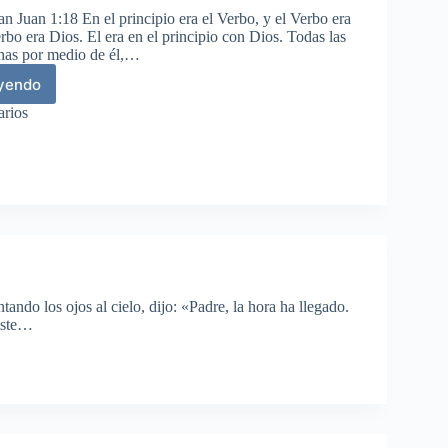
n Juan 1:18 En el principio era el Verbo, y el Verbo era
rbo era Dios. El era en el principio con Dios. Todas las
has por medio de él,…
eyendo
bo
arios
ho
ne
ando los ojos al cielo, dijo: «Padre, la hora ha llegado.
diste…