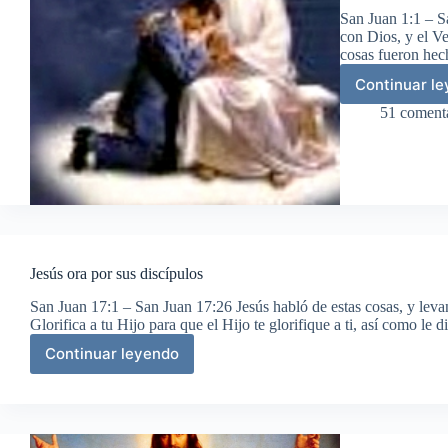
San Juan 1:1 – Sa
con Dios, y el Ve
cosas fueron hec
Continuar l
El
Ver
51 coment
hec
car
Jesús ora por sus discípulos
San Juan 17:1 – San Juan 17:26 Jesús habló de estas cosas, y levant
Glorifica a tu Hijo para que el Hijo te glorifique a ti, así como le 
Continuar leyendo
Jesús
ora
por
sus
discípulos