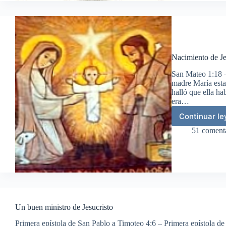
Nacimiento de Je
San Mateo 1:18 –
madre María esta
halló que ella ha
era…
Continuar l
Nac
de
51 coment
Jes
Un buen ministro de Jesucristo
Primera epístola de San Pablo a Timoteo 4:6 – Primera epístola de