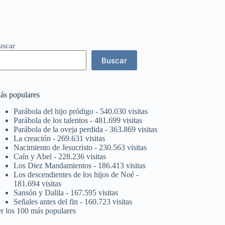
uscar
Buscar
ás populares
Parábola del hijo pródigo
- 540.030 visitas
Parábola de los talentos
- 481.699 visitas
Parábola de la oveja perdida
- 363.869 visitas
La creación
- 269.631 visitas
Nacimiento de Jesucristo
- 230.563 visitas
Caín y Abel
- 228.236 visitas
Los Diez Mandamientos
- 186.413 visitas
Los descendientes de los hijos de Noé
-
181.694 visitas
Sansón y Dalila
- 167.595 visitas
Señales antes del fin
- 160.723 visitas
er los 100 más populares