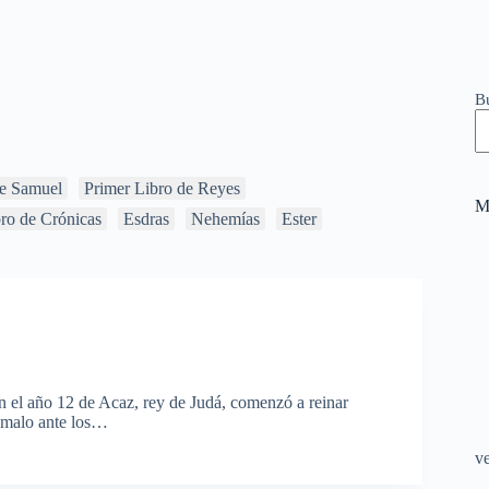
B
e Samuel
Primer Libro de Reyes
M
ro de Crónicas
Esdras
Nehemías
Ester
el año 12 de Acaz, rey de Judá, comenzó a reinar
o malo ante los…
v