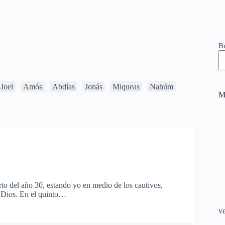
B
Joel
Amós
Abdías
Jonás
Miqueas
Nahúm
M
rto del año 30, estando yo en medio de los cautivos,
de Dios. En el quinto…
v