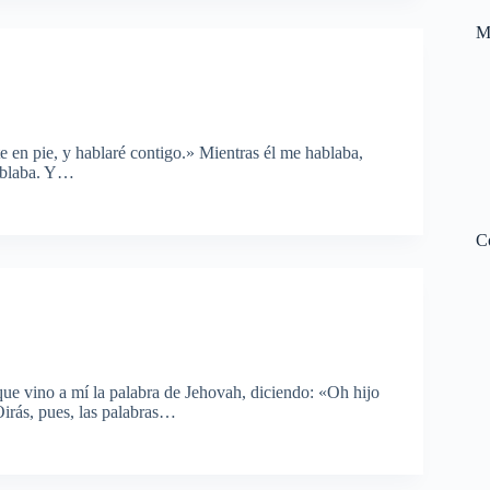
M
 en pie, y hablaré contigo.» Mientras él me hablaba,
hablaba. Y…
C
que vino a mí la palabra de Jehovah, diciendo: «Oh hijo
Oirás, pues, las palabras…