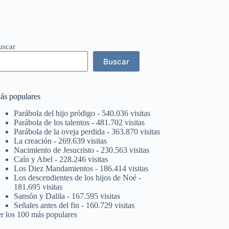
uscar
Buscar
ás populares
Parábola del hijo pródigo
- 540.036 visitas
Parábola de los talentos
- 481.702 visitas
Parábola de la oveja perdida
- 363.870 visitas
La creación
- 269.639 visitas
Nacimiento de Jesucristo
- 230.563 visitas
Caín y Abel
- 228.246 visitas
Los Diez Mandamientos
- 186.414 visitas
Los descendientes de los hijos de Noé
-
181.695 visitas
Sansón y Dalila
- 167.595 visitas
Señales antes del fin
- 160.729 visitas
er los 100 más populares