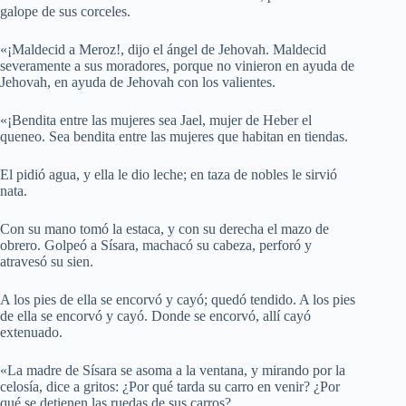
galope de sus corceles.
«¡Maldecid a Meroz!, dijo el ángel de Jehovah. Maldecid
severamente a sus moradores, porque no vinieron en ayuda de
Jehovah, en ayuda de Jehovah con los valientes.
«¡Bendita entre las mujeres sea Jael, mujer de Heber el
queneo. Sea bendita entre las mujeres que habitan en tiendas.
El pidió agua, y ella le dio leche; en taza de nobles le sirvió
nata.
Con su mano tomó la estaca, y con su derecha el mazo de
obrero. Golpeó a Sísara, machacó su cabeza, perforó y
atravesó su sien.
A los pies de ella se encorvó y cayó; quedó tendido. A los pies
de ella se encorvó y cayó. Donde se encorvó, allí cayó
extenuado.
«La madre de Sísara se asoma a la ventana, y mirando por la
celosía, dice a gritos: ¿Por qué tarda su carro en venir? ¿Por
qué se detienen las ruedas de sus carros?