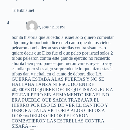
TuBiblia.net
mael
MAYO 27, 2009 / 11:58 PM
bonita historia que sucedio a israel solo quiero comentar
algo muy importante dice en el canto que de los cielos
pelearon combatieron sus estrellas contra sisara esto
quiere decir que Dios fue el que peleo por israel solos 2
tribus pelearon contra este grande ejercito no recuerdo
ahorita bien pero parece que fueron varios reyes lo voy
estudiar pero si es algo sorprendente lo que hizo estas 2
tribus dan y neftali en el canto de debora dice:LA
GUERRA ESTABA ALAS PUERTAS Y NO SE
HALLABA LANZA NI ESCUDO ENTRE
40,000ESTO QUIERE DECIR QUE ISRAEL FUE A
PELEAR PERO SIN ARMAMENTO ISRAEL NO
ERA PUEBLO QUE SABIA TRABAJAR EL
HIERRO POR ESO ES DE VER EL CANTICO Y
DEBORA DA LA VICTORIA ALOS CIELOS A
DIOS»»»DELOS CIELOS PELEARON
COMBATIERON LAS ESTRELLAS CONTRA
SISARA «»»»