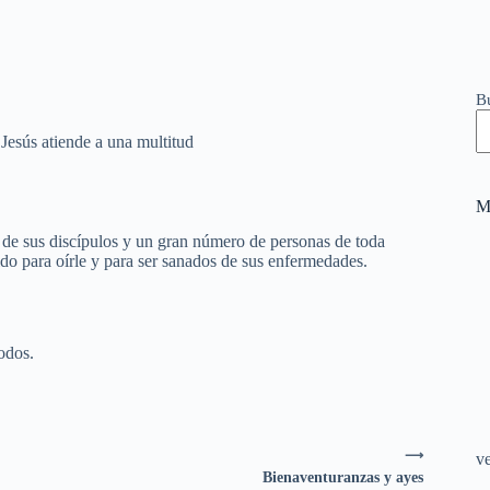
B
Jesús atiende a una multitud
M
 de sus discípulos y un gran número de personas de toda
ido para oírle y para ser sanados de sus enfermedades.
todos.
⟶
v
Bienaventuranzas y ayes