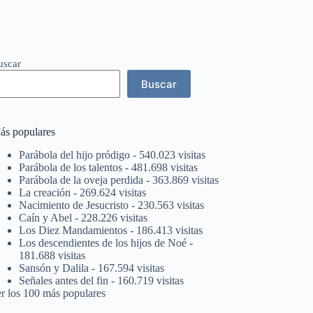
uscar
Buscar
ás populares
Parábola del hijo pródigo
- 540.023 visitas
Parábola de los talentos
- 481.698 visitas
Parábola de la oveja perdida
- 363.869 visitas
La creación
- 269.624 visitas
Nacimiento de Jesucristo
- 230.563 visitas
Caín y Abel
- 228.226 visitas
Los Diez Mandamientos
- 186.413 visitas
Los descendientes de los hijos de Noé
-
181.688 visitas
Sansón y Dalila
- 167.594 visitas
Señales antes del fin
- 160.719 visitas
er los 100 más populares