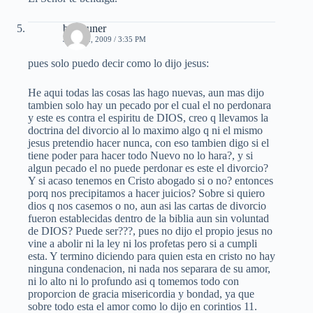
ben auner
JULIO 2, 2009 / 3:35 PM
pues solo puedo decir como lo dijo jesus:
He aqui todas las cosas las hago nuevas, aun mas dijo
tambien solo hay un pecado por el cual el no perdonara
y este es contra el espiritu de DIOS, creo q llevamos la
doctrina del divorcio al lo maximo algo q ni el mismo
jesus pretendio hacer nunca, con eso tambien digo si el
tiene poder para hacer todo Nuevo no lo hara?, y si
algun pecado el no puede perdonar es este el divorcio?
Y si acaso tenemos en Cristo abogado si o no? entonces
porq nos precipitamos a hacer juicios? Sobre si quiero
dios q nos casemos o no, aun asi las cartas de divorcio
fueron establecidas dentro de la biblia aun sin voluntad
de DIOS? Puede ser???, pues no dijo el propio jesus no
vine a abolir ni la ley ni los profetas pero si a cumpli
esta. Y termino diciendo para quien esta en cristo no hay
ninguna condenacion, ni nada nos separara de su amor,
ni lo alto ni lo profundo asi q tomemos todo con
proporcion de gracia misericordia y bondad, ya que
sobre todo esta el amor como lo dijo en corintios 11.