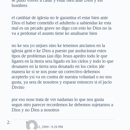
se pudo volver a casar y estar bien ante Dios y los
hombres
el cambiar de iglesia no le garantisa el estar bien ante
Dios el haber cometido el adulterio a sabiendas ke esta
mal es un pecado grave no digo con esto ke Dios no la
va a perdonar el asunto tiene ke analisarse bien
no ke sea yo unjues sino ke tenemos ancianos en la
iglesia gent e ke Dios a puesto par asolucionar estos
tipos de problemas (asi dijo Jesus apedro todo le que
ligares en la tierra sera ligado en los cielos y todo lo que
desatares en la tierra sera desatado en los cielos )de
manera ke si se nos pone un correctivo debemos
acepterlo ysi va en contra de nuestra voluntad o no nos
gusta, ya sera de nosotros y esparar entonces si el jucio
Divino
por eso nose trata de ver nadamas lo que nos gusta
segun ntro parecer recordemos ke debemos sujetarnos a
Dios y no Dios a nosotros
mael
MAYO 12, 2009 / 9:26 PM