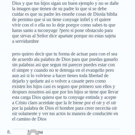
Dios y que tus hijos sigan un buen ejemplo y no se dañe
la imagen que tienen de su padre lo que si se debe
cuidar es que su padre les enseñe cosas de Diosla biblia
de permiso que si un tiene conyuge infiel y el quiere
vivir con el o ella no lo deje porqye como sabes tu que
haras santo a tuconyuge ?pero si pone obstaculo para
que sirvas al Señor dice apartate porque no estas sujeta
a servidumbre
pero quiero decir que tu forma de actuar para con el sea
de acuerdo ala palabra de Dios para que puedas ganarlo
sin palabras asi que segun mi parecer puedes estar con
el simpre y cuando no te detenga en el evangelio pero
aun asi si lo volviese a hacer tienes toda libertad de
dejarlo y qedarte asi o volver a casarte pero como
existen los hijos casi es seguro que primero son ellos y
despues nosotros asi que por los hijos se tiene que llevar
esta carga Dios quiera que tu conyuge entinda y acepte
a Cristo claro acerdate que la fe biene por el oir y el oir
por la palabra de Dios el hombre para creer nececita oir
oir solamente y ver tus actos tu manera de conducirte en
el camino de Dios
Johanna