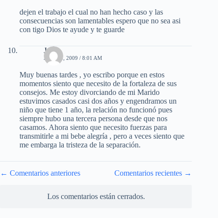
dejen el trabajo el cual no han hecho caso y las
consecuencias son lamentables espero que no sea asi
con tigo Dios te ayude y te guarde
Jade
JULIO 5, 2009 / 8:01 AM
Muy buenas tardes , yo escribo porque en estos
momentos siento que necesito de la fortaleza de sus
consejos. Me estoy divorciando de mi Marido
estuvimos casados casi dos años y engendramos un
niño que tiene 1 año, la relación no funcionó pues
siempre hubo una tercera persona desde que nos
casamos. Ahora siento que necesito fuerzas para
transmitirle a mi bebe alegría , pero a veces siento que
me embarga la tristeza de la separación.
Navegación
← Comentarios anteriores
Comentarios recientes →
de
comentarios
Los comentarios están cerrados.