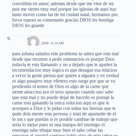
convirtiria en amor; ademas desde que me vine de mi
pais me siento muy mal porque las iglesias de aqui hay
tanto mover como las de mi ciudad natal, hermanos por
favor espero su comentario gracias DIOS les bendiga
DIOS les guarde
mael
JULIO 5, 2009 / 6:24 AM
para johana saludos este problema tu sabes que esta mal
desde que recurres a pedir orientacion es porque Dios
todavia te esta llamando y no a dejado que te apartes la
recomendacion muy logica es que desagas esa relacion
a veces la gente piensa que quiere a alguien y en verdad
es algo pasajero muy efimero esto surge por que se va
perdiendo el temor de Dios es algo de la carne que
siente atraccion por el sexo opuesto cuando uno sabe
que esta mal y no puede dejar de hacerlo es poruqe la
carne esta ganando la unica solucion aqui es que te
acerques a Dios y le pidas con todas tus fuerzas que te
quite dela mente esta persona y trata de apartartte de el
lo ma s que puedas si es posible cambiar de trabajo que
seria lo mejor pues es una trampa del enemigo el
enemigo sabe trbajar muy bien el sabe cebar las
personas el apostol santiago habla algo de esto cebar se