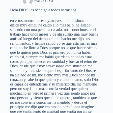
JULIO 5, 2009 / 3:11 AM
Hola DIOS les bendiga a todos hermanos.
en estos momentos estoy atravesndo una situacion
dificil muy dificil he caido a lo mas bajo, he estado
saliendo con una persona casada, nos conocimos en el
trabajo hace unos meses y de ahi surgio una muy buena
amistad luego del tiempo el muchacho me dijo sus
sentimientos, y hemos salido yo se que esta mal es mas
cada noche lloro a Dios porque no se que hacer. siento
que lo quiero pero Dios es primero yo nunca habia
caido asi, siempre me habia guardado de todas estas
cosas para permanecer en santidad y buscar el reino de
Dios, desde que estoy atravesanso esta situacion me
siento muy mal, siento que el espiritu santo de Dios se
ha alejado de mi, me siento muy mal ,Dios conoce mi
corazon y sabe lo que quiero y cuanto lo amo, solo Dios
es capaz de entenderme y su misericordia me mantiene
pero no soy la misma,siento la verdad que quiero al
muchacho en verdad primera vez que siento amor por
otra persona,y siento que el me quiere , tambien se que
no me conviene cunca me ha mentido y desde el
principio me dijo que era casado pero nunca imagine
que ese sentimiento de amistad que sentia por mi se