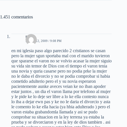
1.451 comentarios
mael
MAYO 12, 2009 / 9:08 PM
en mi iglesia paso algo parecido 2 cristianos se casan
pero la mujer sgun sportaba mal con el marido tuvieron
que spararse el varon no se volvio acasar la mujer siguio
su vida sin temor de Dios con el tiempo el varon tenia
una novia y quria casarse pero no podia prke la mujer
no le daba el divorcio y no se podia comprobar si habia
cometido adulterio pero el y su novia esperaron
pacientemente aunke aveces veian ke no iban apoder
estar juntos , un dia el varon llama por telefono al mujer
y le pide ke lo deje ser libre a lo ke ella contesto nunca
lo iba a dejar ewn pas y ke no le daria el divorcio y asta
le comento lo ke ella hacia (ya hbia adulterado ) pero el
varon estaba grabandomla llamada y asi se pudo
comprobar su situacion en la ley terrena ya estaba la
prueba y se divorciaron y en la ley de dios tambien . asi