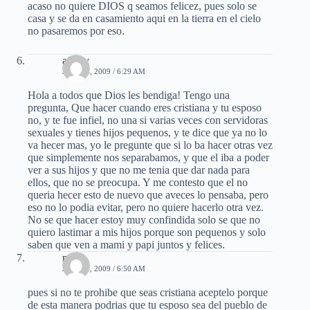
acaso no quiere DIOS q seamos felicez, pues solo se
casa y se da en casamiento aqui en la tierra en el cielo
no pasaremos por eso.
ariday
JULIO 4, 2009 / 6:29 AM
Hola a todos que Dios les bendiga! Tengo una
pregunta, Que hacer cuando eres cristiana y tu esposo
no, y te fue infiel, no una si varias veces con servidoras
sexuales y tienes hijos pequenos, y te dice que ya no lo
va hecer mas, yo le pregunte que si lo ba hacer otras vez
que simplemente nos separabamos, y que el iba a poder
ver a sus hijos y que no me tenia que dar nada para
ellos, que no se preocupa. Y me contesto que el no
queria hecer esto de nuevo que aveces lo pensaba, pero
eso no lo podia evitar, pero no quiere hacerlo otra vez.
No se que hacer estoy muy confindida solo se que no
quiero lastimar a mis hijos porque son pequenos y solo
saben que ven a mami y papi juntos y felices.
mael
JULIO 4, 2009 / 6:50 AM
pues si no te prohibe que seas cristiana aceptelo porque
de esta manera podrias que tu esposo sea del pueblo de