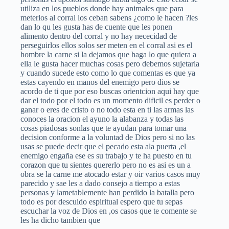
utiliza en los pueblos donde hay animales que para
meterlos al corral los ceban sabens ¿como le hacen ?les
dan lo qu les gusta has de cuente que les ponen
alimento dentro del corral y no hay nececidad de
perseguirlos ellos solos ser meten en el corral asi es el
hombre la carne si la dejamos que haga lo que quiera a
ella le gusta hacer muchas cosas pero debemos sujetarla
y cuando sucede esto como lo que comentas es que ya
estas cayendo en manos del enemigo pero dios se
acordo de ti que por eso buscas orientcion aqui hay que
dar el todo por el todo es un momento dificil es perder o
ganar o eres de cristo o no todo esta en ti las armas las
conoces la oracion el ayuno la alabanza y todas las
cosas piadosas sonlas que te ayudan para tomar una
decision conforme a la voluntad de Dios pero si no las
usas se puede decir que el pecado esta ala puerta ,el
enemigo engaña ese es su trabajo y te ha puesto en tu
corazon que tu sientes quererlo pero no es asi es un a
obra se la carne me atocado estar y oir varios casos muy
parecido y sae les a dado consejo a tiempo a estas
personas y lametablemente han perdido la batalla pero
todo es por descuido espiritual espero que tu sepas
escuchar la voz de Dios en ,os casos que te comente se
les ha dicho tambien que