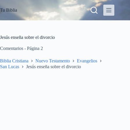
S
Tu Biblia
a
l
t
a
r
a
Jesús enseña sobre el divorcio
l
c
Comentarios - Página 2
o
n
Biblia Cristiana
Nuevo Testamento
Evangelios
t
San Lucas
Jesús enseña sobre el divorcio
e
n
i
d
o