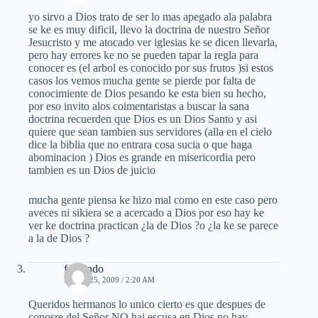
yo sirvo a Dios trato de ser lo mas apegado ala palabra
se ke es muy dificil, llevo la doctrina de nuestro Señor
Jesucristo y me atocado ver iglesias ke se dicen llevarla,
pero hay errores ke no se pueden tapar la regla para
conocer es (el arbol es conocido por sus frutos )si estos
casos los vemos mucha gente se pierde por falta de
conocimiente de Dios pesando ke esta bien su hecho,
por eso invito alos coimentaristas a buscar la sana
doctrina recuerden que Dios es un Dios Santo y asi
quiere que sean tambien sus servidores (alla en el cielo
dice la biblia que no entrara cosa sucia o que haga
abominacion ) Dios es grande en misericordia pero
tambien es un Dios de juicio
mucha gente piensa ke hizo mal como en este caso pero
aveces ni sikiera se a acercado a Dios por eso hay ke
ver ke doctrina practican ¿la de Dios ?o ¿la ke se parece
a la de Dios ?
fernando
MAYO 25, 2009 / 2:20 AM
Queridos hermanos lo unico cierto es que despues de
conosre del Señor NO hai escusa en Dios no hay