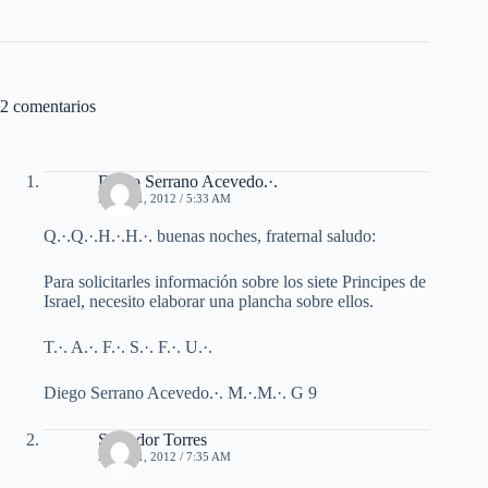
2 comentarios
Diego Serrano Acevedo.·.
ABRIL 1, 2012 / 5:33 AM
Q.·.Q.·.H.·.H.·. buenas noches, fraternal saludo:
Para solicitarles información sobre los siete Principes de
Israel, necesito elaborar una plancha sobre ellos.
T.·. A.·. F.·. S.·. F.·. U.·.
Diego Serrano Acevedo.·. M.·.M.·. G 9
Salvador Torres
ABRIL 1, 2012 / 7:35 AM