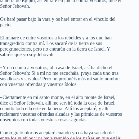
la tierra de Egipto, así entraré en juicio contra vosotros, dice el
Señor Jehovah.
Os haré pasar bajo la vara y os haré entrar en el vínculo del
pacto.
Eliminaré de entre vosotros a los rebeldes y a los que han
transgredido contra mí. Los sacaré de la tierra de sus
peregrinaciones, pero no entrarán en la tierra de Israel. Y
sabréis que yo soy Jehovah.
«Y en cuanto a vosotros, oh casa de Israel, así ha dicho el
Señor Jehovah: Si a mí no me escucháis, ¡vaya cada uno tras
sus dioses y sírvalos! Pero no profanéis más mi santo nombre
con vuestras ofrendas y vuestros ídolos.
«Ciertamente en mi santo monte, en el alto monte de Israel,
dice el Señor Jehovah, allí me servirá toda la casa de Israel,
cuando toda ella esté en la tierra. Allí los aceptaré, y allí
reclamaré vuestras ofrendas alzadas y las primicias de vuestros
obsequios con todas vuestras cosas sagradas.
Como grato olor os aceptaré cuando yo os haya sacado de
entre los pueblos y os haya reunido de los países en que estáis