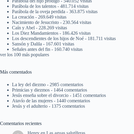
Parábola del hijo pródigo
- 540.052 visitas
Parábola de los talentos
- 481.714 visitas
Parábola de la oveja perdida
- 363.875 visitas
La creación
- 269.649 visitas
Nacimiento de Jesucristo
- 230.564 visitas
Caín y Abel
- 228.269 visitas
Los Diez Mandamientos
- 186.426 visitas
Los descendientes de los hijos de Noé
- 181.711 visitas
Sansón y Dalila
- 167.601 visitas
Señales antes del fin
- 160.740 visitas
ver los 100 más populares
Más comentados
La ley del diezmo
- 2985 comentarios
Primicias y diezmos
- 1464 comentarios
Jesús enseña sobre el divorcio
- 1451 comentarios
Atavío de las mujeres
- 1440 comentarios
Jesús y el adulterio
- 1375 comentarios
Comentarios recientes
Henry
en
Las aguas salutíferas