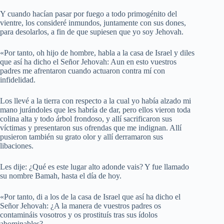
Y cuando hacían pasar por fuego a todo primogénito del
vientre, los consideré inmundos, juntamente con sus dones,
para desolarlos, a fin de que supiesen que yo soy Jehovah.
«Por tanto, oh hijo de hombre, habla a la casa de Israel y diles
que así ha dicho el Señor Jehovah: Aun en esto vuestros
padres me afrentaron cuando actuaron contra mí con
infidelidad.
Los llevé a la tierra con respecto a la cual yo había alzado mi
mano jurándoles que les habría de dar, pero ellos vieron toda
colina alta y todo árbol frondoso, y allí sacrificaron sus
víctimas y presentaron sus ofrendas que me indignan. Allí
pusieron también su grato olor y allí derramaron sus
libaciones.
Les dije: ¿Qué es este lugar alto adonde vais? Y fue llamado
su nombre Bamah, hasta el día de hoy.
«Por tanto, di a los de la casa de Israel que así ha dicho el
Señor Jehovah: ¿A la manera de vuestros padres os
contamináis vosotros y os prostituís tras sus ídolos
abominables?