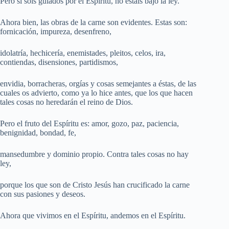
Pero si sois guiados por el Espíritu, no estáis bajo la ley.
Ahora bien, las obras de la carne son evidentes. Estas son:
fornicación, impureza, desenfreno,
idolatría, hechicería, enemistades, pleitos, celos, ira,
contiendas, disensiones, partidismos,
envidia, borracheras, orgías y cosas semejantes a éstas, de las
cuales os advierto, como ya lo hice antes, que los que hacen
tales cosas no heredarán el reino de Dios.
Pero el fruto del Espíritu es: amor, gozo, paz, paciencia,
benignidad, bondad, fe,
mansedumbre y dominio propio. Contra tales cosas no hay
ley,
porque los que son de Cristo Jesús han crucificado la carne
con sus pasiones y deseos.
Ahora que vivimos en el Espíritu, andemos en el Espíritu.