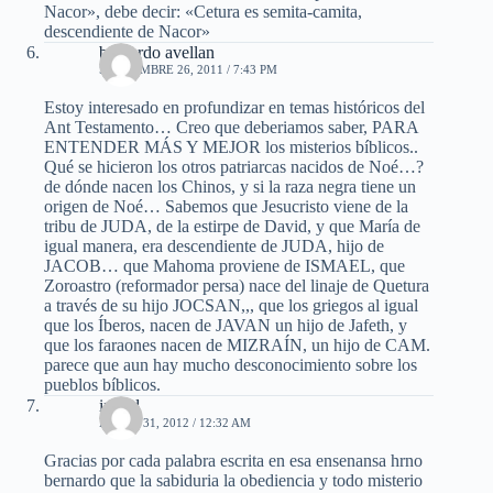
Nacor», debe decir: «Cetura es semita-camita,
descendiente de Nacor»
bernardo avellan
SEPTIEMBRE 26, 2011 / 7:43 PM
Estoy interesado en profundizar en temas históricos del
Ant Testamento… Creo que deberiamos saber, PARA
ENTENDER MÁS Y MEJOR los misterios bíblicos..
Qué se hicieron los otros patriarcas nacidos de Noé…?
de dónde nacen los Chinos, y si la raza negra tiene un
origen de Noé… Sabemos que Jesucristo viene de la
tribu de JUDA, de la estirpe de David, y que María de
igual manera, era descendiente de JUDA, hijo de
JACOB… que Mahoma proviene de ISMAEL, que
Zoroastro (reformador persa) nace del linaje de Quetura
a través de su hijo JOCSAN,,, que los griegos al igual
que los Íberos, nacen de JAVAN un hijo de Jafeth, y
que los faraones nacen de MIZRAÍN, un hijo de CAM.
parece que aun hay mucho desconocimiento sobre los
pueblos bíblicos.
ingrid
ENERO 31, 2012 / 12:32 AM
Gracias por cada palabra escrita en esa ensenansa hrno
bernardo que la sabiduria la obediencia y todo misterio