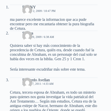
DaNNY
MARZO 2, 2009 / 10:47 PM
ma parece excelente la informacion que aca pude
encontrar pero me encantaria obtener la pura biografia
de Cetura.
Sandra
MAYO 20, 2009 / 6:38 AM
Quisiera saber si hay más conocimiento de la
procedencia de Cetura, quién era, desde cuando fué la
concubina de Abraham, es un personaje del cual solo se
habla dos veces en la biblia. Gen 25 y 1 Cron 1.
Sería interesante escudriñar más sobre este tema.
Bernardo Avellan
JULIO 27, 2011 / 4:33 AM
Cetura, tercera esposa de Abraham, es todo un misterio
para quienes nos gusta investigar la vida patrialcal del
Ant Testamento… Según mis estudios, Cetura era de la
antigua estirpe de Nacor, hermano de Abraham, este dio
origen a los pueblos de Oriente, donde se quedó