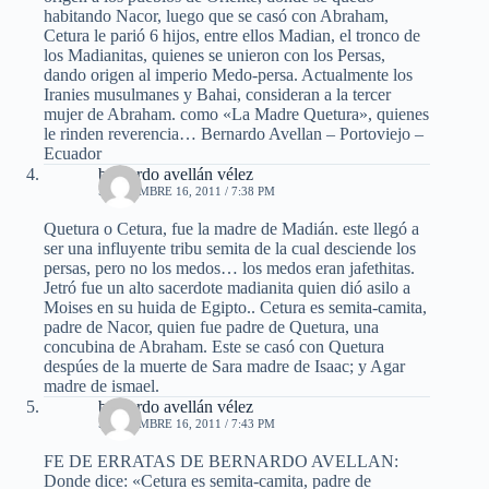
habitando Nacor, luego que se casó con Abraham,
Cetura le parió 6 hijos, entre ellos Madian, el tronco de
los Madianitas, quienes se unieron con los Persas,
dando origen al imperio Medo-persa. Actualmente los
Iranies musulmanes y Bahai, consideran a la tercer
mujer de Abraham. como «La Madre Quetura», quienes
le rinden reverencia… Bernardo Avellan – Portoviejo –
Ecuador
bernardo avellán vélez
SEPTIEMBRE 16, 2011 / 7:38 PM
Quetura o Cetura, fue la madre de Madián. este llegó a
ser una influyente tribu semita de la cual desciende los
persas, pero no los medos… los medos eran jafethitas.
Jetró fue un alto sacerdote madianita quien dió asilo a
Moises en su huida de Egipto.. Cetura es semita-camita,
padre de Nacor, quien fue padre de Quetura, una
concubina de Abraham. Este se casó con Quetura
despúes de la muerte de Sara madre de Isaac; y Agar
madre de ismael.
bernardo avellán vélez
SEPTIEMBRE 16, 2011 / 7:43 PM
FE DE ERRATAS DE BERNARDO AVELLAN:
Donde dice: «Cetura es semita-camita, padre de