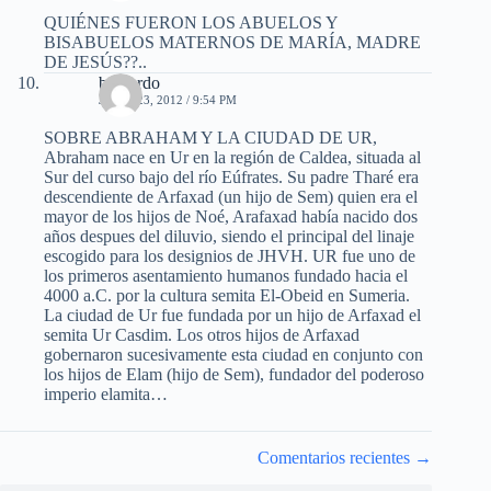
QUIÉNES FUERON LOS ABUELOS Y
BISABUELOS MATERNOS DE MARÍA, MADRE
DE JESÚS??..
bernardo
JUNIO 23, 2012 / 9:54 PM
SOBRE ABRAHAM Y LA CIUDAD DE UR,
Abraham nace en Ur en la región de Caldea, situada al
Sur del curso bajo del río Eúfrates. Su padre Tharé era
descendiente de Arfaxad (un hijo de Sem) quien era el
mayor de los hijos de Noé, Arafaxad había nacido dos
años despues del diluvio, siendo el principal del linaje
escogido para los designios de JHVH. UR fue uno de
los primeros asentamiento humanos fundado hacia el
4000 a.C. por la cultura semita El-Obeid en Sumeria.
La ciudad de Ur fue fundada por un hijo de Arfaxad el
semita Ur Casdim. Los otros hijos de Arfaxad
gobernaron sucesivamente esta ciudad en conjunto con
los hijos de Elam (hijo de Sem), fundador del poderoso
imperio elamita…
Navegación
Comentarios recientes →
de
comentarios