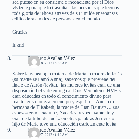
sea puesto en su consiente e inconciente por el Dios
viviente,para que lo trasmita a las personas que leemos
toda gloria de jehova atravez de su umilde ensenansas
edificadora a miles de persomas en el mundo
Gracias
Ingrid
Bernardo Avallán Vélez
ABRIL 18, 2012 / 5:33 AM
Sobre la genealogía materna de María la madre de Jesús
(su madre se llamó Anna), sabemos que proviene del
linaje de Aarón (levita).. las mujeres levitas eran de una
disposición fiel y de entrega al Dios Verdadero JHVH y
eran educadas en todo el conocimiento divino para
mantener su pureza en cuerpo y espíritu… Anna era
hermana de Elisabeth, la madre de Juan Bautista… sus
esposos eran: Joaquín y Zacarías, respectivamente y
eran de la tribu de Judá.. en otras palabras Jesucristo
hijo de María tuvo una educación estrictamente levita.
Bernardo Avallán Vélez
MAYO 27, 2012 / 6:12 AM