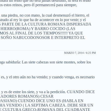
antará un reino que no será jamás destruido, ni será el reino
s estos reinos, pero él permanecerá para siempre,
 una piedra, no con mano, la cual desmenuzó el hierro, el
strado al rey lo que ha de acontecer en lo por venir; y el
n. ESTO ES PARTE DE LA CULTURA ROMANA DISPERSADA
L HIERRO(ROMA) Y BARRO COCIDO (LAS
S AL FINAL DE LOS TIEMPOS!!!!!! YA QUE
UE SOÑO NABUCODONOSOR E INTERPRETO EL
MARZO 7, 2014 / 6:25 PM
sabiduría: Las siete cabezas son siete montes, sobre los
o es, y el otro aún no ha venido; y cuando venga, es necesario
vo; y es de entre los siete, y va a la perdición. CUANDO DICE
PERADORES ROMANOS) CESAR
ASIANO) CUENDO DICE UNO ES (HABLA EN
HA VENIDO ( LA SEPTIMA CABEZA. DEBE SER UN
)DE CULTURA GRECO-ROMANA DEL CUADRANTE