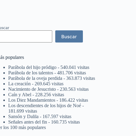
uscar
Buscar
ás populares
Parábola del hijo pródigo
- 540.041 visitas
Parábola de los talentos
- 481.706 visitas
Parábola de la oveja perdida
- 363.873 visitas
La creación
- 269.645 visitas
Nacimiento de Jesucristo
- 230.563 visitas
Caín y Abel
- 228.256 visitas
Los Diez Mandamientos
- 186.422 visitas
Los descendientes de los hijos de Noé
-
181.699 visitas
Sansón y Dalila
- 167.597 visitas
Señales antes del fin
- 160.735 visitas
er los 100 más populares