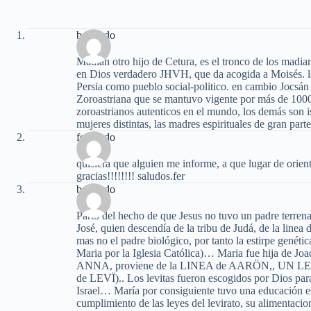
bernardo
Madian otro hijo de Cetura, es el tronco de los madian
en Dios verdadero JHVH, que da acogida a Moisés. los
Persia como pueblo social-politico. en cambio Jocsán le
Zoroastriana que se mantuvo vigente por más de 1000
zoroastrianos autenticos en el mundo, los demás son 
mujeres distintas, las madres espirituales de gran par
fernando
quisiera que alguien me informe, a que lugar de orien
gracias!!!!!!!! saludos.fer
bernardo
Parto del hecho de que Jesus no tuvo un padre terrena
José, quien descendía de la tribu de Judá, de la linea
mas no el padre biológico, por tanto la estirpe genét
Maria por la Iglesia Católica)… Maria fue hija de J
ANNA, proviene de la LINEA de AARÖN,, UN 
de LEVÏ).. Los levitas fueron escogidos por Dios para
Israel… María por consiguiente tuvo una educación est
cumplimiento de las leyes del levirato, su alimentaci