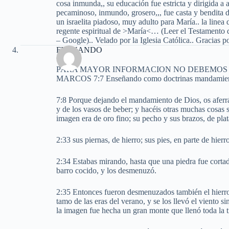
cosa inmunda,, su educación fue estricta y dirigida a 
pecaminoso, inmundo, grosero,,, fue casta y bendita d
un israelita piadoso, muy adulto para María.. la l
regente espiritual de >María<… (Leer el Testamento de
– Google).. Velado por la Iglesia Católica.. Gracias 
FERNANDO
PARA MAYOR INFORMACION NO DEBEMOS 
MARCOS 7:7 Enseñando como doctrinas mandamien
7:8 Porque dejando el mandamiento de Dios, os aferrái
y de los vasos de beber; y hacéis otras muchas cos
imagen era de oro fino; su pecho y sus brazos, de plat
2:33 sus piernas, de hierro; sus pies, en parte de hierr
2:34 Estabas mirando, hasta que una piedra fue cortad
barro cocido, y los desmenuzó.
2:35 Entonces fueron desmenuzados también el hierro, 
tamo de las eras del verano, y se los llevó el viento s
la imagen fue hecha un gran monte que llenó toda la ti