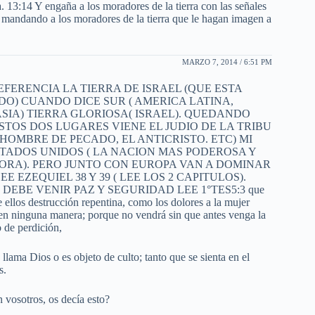
ia. 13:14 Y engaña a los moradores de la tierra con las señales
a, mandando a los moradores de la tierra que le hagan imagen a
MARZO 7, 2014 / 6:51 PM
FERENCIA LA TIERRA DE ISRAEL (QUE ESTA
O) CUANDO DICE SUR ( AMERICA LATINA,
 ASIA) TIERRA GLORIOSA( ISRAEL). QUEDANDO
STOS DOS LUGARES VIENE EL JUDIO DE LA TRIBU
, HOMBRE DE PECADO, EL ANTICRISTO. ETC) MI
TADOS UNIDOS ( LA NACION MAS PODEROSA Y
PORA). PERO JUNTO CON EUROPA VAN A DOMINAR
 EZEQUIEL 38 Y 39 ( LEE LOS 2 CAPITULOS).
EBE VENIR PAZ Y SEGURIDAD LEE 1°TES5:3 que
ellos destrucción repentina, como los dolores a la mujer
en ninguna manera; porque no vendrá sin que antes venga la
o de perdición,
 llama Dios o es objeto de culto; tanto que se sienta en el
s.
 vosotros, os decía esto?