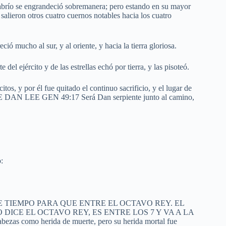
se engrandeció sobremanera; pero estando en su mayor
salieron otros cuatro cuernos notables hacia los cuatro
ió mucho al sur, y al oriente, y hacia la tierra gloriosa.
e del ejército y de las estrellas echó por tierra, y las pisoteó.
tos, y por él fue quitado el continuo sacrificio, y el lugar de
DE DAN LEE GEN 49:17 Será Dan serpiente junto al camino,
:
REVE TIEMPO PARA QUE ENTRE EL OCTAVO REY. EL
DICE EL OCTAVO REY, ES ENTRE LOS 7 Y VA A LA
s como herida de muerte, pero su herida mortal fue