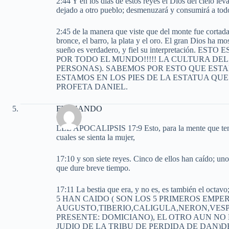
2:44 Y en los días de estos reyes el Dios del cielo lev
dejado a otro pueblo; desmenuzará y consumirá a todo
2:45 de la manera que viste que del monte fue cortada
bronce, el barro, la plata y el oro. El gran Dios ha mo
sueño es verdadero, y fiel su interpretació
POR TODO EL MUNDO!!!!! LA CULTURA DE
PERSONAS). SABEMOS POR ESTO QUE ESTAMO
ESTAMOS EN LOS PIES DE LA ESTATUA Q
PROFETA DANIEL.
FERNANDO
LEE APOCALIPSIS 17:9 Esto, para la mente que tenga 
cuales se sienta la mujer,
17:10 y son siete reyes. Cinco de ellos han caído; un
que dure breve tiempo.
17:11 La bestia que era, y no es, es también el octa
5 HAN CAIDO ( SON LOS 5 PRIMEROS EM
AUGUSTO,TIBERIO,CALIGULA,NERON,VESP
PRESENTE: DOMICIANO), EL OTRO AUN NO 
JUDIO DE LA TRIBU DE PERDIDA DE DAN