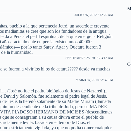
M
JULIO 26, 2012 / 12:29 AM
itas, pueblo a la que pertenecía Jetró, un sacerdote creyente
 madianitas se cree que son los fundadores de la antigua
 da a Persia el perfil espiritual, de la que emerge la Religión
 años.. actualmente en persia existen unos 40.000
islámicos— por lo tanto Saray, Agar y Quetura fueron 3
te de la humanidad.
SEPTIEMBRE 25, 2013 / 3:13 AM
C
te se fueron a vivir los hijos de cetura????? desde ya muchas
MARZO 5, 2014 / 8:37 PM
l… (José no fue el padre biológico de Jesus de Nazareth)..
 de David y Salomón, fue solamente el padre legal de Jesús,
ica de Jesús la heredó solamente de su Madre Miriam (llamada
oaquin un descendiente de la tribu de Juda, pero su MADRE
LEVITA PIADOSO HERMANO DE MOISES (descendientes
 que se consagraran a su causa diviva entre el pueblo de
rictamente levita, basada en el temor de Dios, el
on fue estrictamente vigilada, ya que no podía comer cualquier