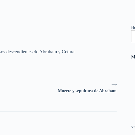
B
os descendientes de Abraham y Cetura
M
⟶
Muerte y sepultura de Abraham
v