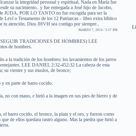
alcanzar la integridad personal y espiritual, Nada en María fue
esde su nacimiento.. y fue entregada a José hijo de Jacobo,
inea de JUDA, POR LO TANTO no fue escogida para ser la
 Leví o Testamento de los 12 Patriarcas – libro extra bíblico
por tu atención. Dios JHVH sea contigo por siempre..
Li
MARZO 7, 2014 / 5:57 PM
SEGUIR TRADICIONES DE HOMBRES) LEE
tos de hombres.
s a la tradición de los hombres: los lavamientos de los jarros
as semejantes. LEE DANIEL 2:32-452:32 La cabeza de esta
a; su vientre y sus muslos, de bronce;
o y en parte de barro cocido.
a, no con mano, e hirió a la imagen en sus pies de hierro y de
el barro cocido, el bronce, la plata y el oro, y fueron como
in que de ellos quedara rastro alguno. Mas la piedra que hirió a
erra.