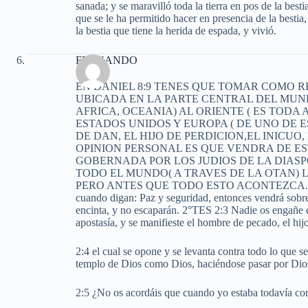
sanada; y se maravilló toda la tierra en pos de la best
que se le ha permitido hacer en presencia de la besti
la bestia que tiene la herida de espada, y vivió.
FERNANDO
EN DANIEL 8:9 TENES QUE TOMAR COMO RE
UBICADA EN LA PARTE CENTRAL DEL MUND
AFRICA, OCEANIA) AL ORIENTE ( ES TODA
ESTADOS UNIDOS Y EUROPA ( DE UNO DE E
DE DAN, EL HIJO DE PERDICION,EL INICUO
OPINION PERSONAL ES QUE VENDRA DE ES
GOBERNADA POR LOS JUDIOS DE LA DIAS
TODO EL MUNDO( A TRAVES DE LA OTAN) LEE
PERO ANTES QUE TODO ESTO ACONTEZCA. D
cuando digan: Paz y seguridad, entonces vendrá sobre 
encinta, y no escaparán. 2°TES 2:3 Nadie os engañe 
apostasía, y se manifieste el hombre de pecado, el hij
2:4 el cual se opone y se levanta contra todo lo que se
templo de Dios como Dios, haciéndose pasar por Dio
2:5 ¿No os acordáis que cuando yo estaba todavía con