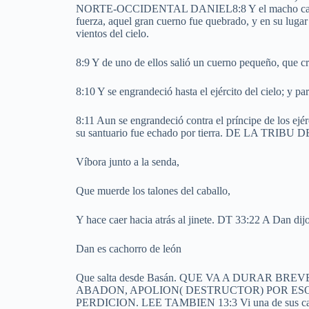
NORTE-OCCIDENTAL DANIEL8:8 Y el macho cabrío 
fuerza, aquel gran cuerno fue quebrado, y en su lugar 
vientos del cielo.
8:9 Y de uno de ellos salió un cuerno pequeño, que crec
8:10 Y se engrandeció hasta el ejército del cielo; y part
8:11 Aun se engrandeció contra el príncipe de los ejérci
su santuario fue echado por tierra. DE LA TRIBU 
Víbora junto a la senda,
Que muerde los talones del caballo,
Y hace caer hacia atrás al jinete. DT 33:22 A Dan dijo
Dan es cachorro de león
Que salta desde Basán. QUE VA A DURAR B
ABADON, APOLION( DESTRUCTOR) POR ESO 
PERDICION. LEE TAMBIEN 13:3 Vi una de sus cabeza