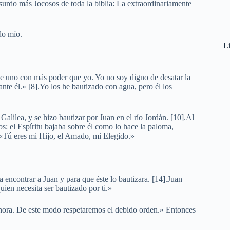
surdo más Jocosos de toda la biblia: La extraordinariamente
ido mío.
Li
ne uno con más poder que yo. Yo no soy digno de desatar la
nte él.» [8].Yo los he bautizado con agua, pero él los
Galilea, y se hizo bautizar por Juan en el río Jordán. [10].Al
os: el Espíritu bajaba sobre él como lo hace la paloma,
: «Tú eres mi Hijo, el Amado, mi Elegido.»
a encontrar a Juan y para que éste lo bautizara. [14].Juan
uien necesita ser bautizado por ti.»
ahora. De este modo respetaremos el debido orden.» Entonces