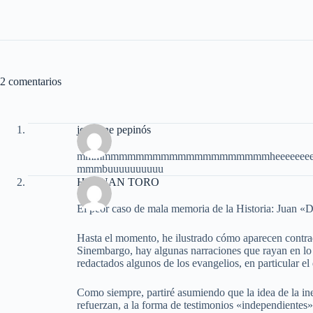
2 comentarios
jocelyne pepinós
mmmmmmmmmmmmmmmmmmmmmmmheeeeeeeeeee
mmmbuuuuuuuuuu
HERNAN TORO
El peor caso de mala memoria de la Historia: Juan «
Hasta el momento, he ilustrado cómo aparecen contradi
Sinembargo, hay algunas narraciones que rayan en lo 
redactados algunos de los evangelios, en particular el
Como siempre, partiré asumiendo que la idea de la iner
refuerzan, a la forma de testimonios «independientes»