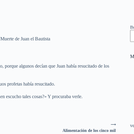
B
Muerte de Juan el Bautista
M
jo, porque algunos decían que Juan había resucitado de los
uos profetas había resucitado.
ien escucho tales cosas?» Y procuraba verle.
⟶
v
Alimentación de los cinco mil