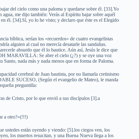
u bajar del cielo como una paloma y quedarse sobre él. [33].Yo
 agua, me dijo también: Verás al Espíritu bajar sobre aquél
en él. [34].Sí, yo lo he visto; y declaro que éste es el Elegido
ncia bíblica, serían los «recuerdos» de cuatro evangelistas
ría alguien al cual no merecía desatarle las sandalias.
recerle absurdo que él lo bautice. Aún así, Jesús le dice que
 y OH MARAVILLA: Se abre el cielo (¿?) y se oye una voz
ritu Santo, nada más y nada menos que en forma de Paloma.
pacidad cerebral de Juan bautista, por no llamarla cretinismo
IDABLE SUCESO, (Según el evangelio de Mateo), le manda
pequeña preguntilla:
ras de Cristo, por lo que envió a sus discípulos [3].a
r a otro?»(!!!)
ue ustedes están oyendo y viendo: [5].los ciegos ven, los
oyen, los muertos resucitan, y una Buena Nueva llega a los