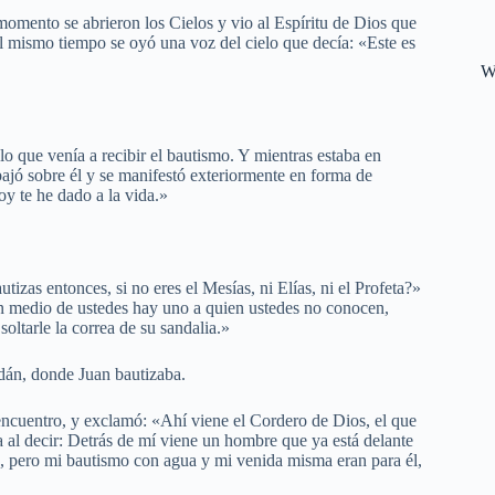
momento se abrieron los Cielos y vio al Espíritu de Dios que
 mismo tiempo se oyó una voz del cielo que decía: «Este es
W
lo que venía a recibir el bautismo. Y mientras estaba en
 bajó sobre él y se manifestó exteriormente en forma de
oy te he dado a la vida.»
utizas entonces, si no eres el Mesías, ni Elías, ni el Profeta?»
en medio de ustedes hay uno a quien ustedes no conocen,
oltarle la correa de su sandalia.»
rdán, donde Juan bautizaba.
 encuentro, y exclamó: «Ahí viene el Cordero de Dios, el que
 al decir: Detrás de mí viene un hombre que ya está delante
a, pero mi bautismo con agua y mi venida misma eran para él,