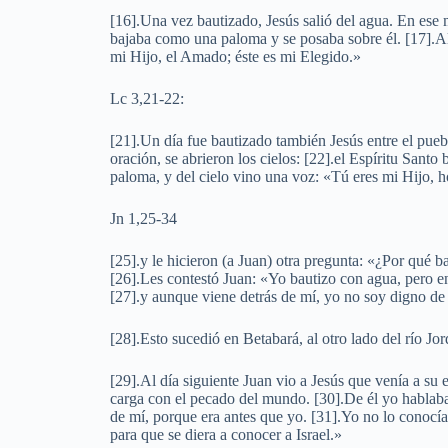
[16].Una vez bautizado, Jesús salió del agua. En ese 
bajaba como una paloma y se posaba sobre él. [17].Al
mi Hijo, el Amado; éste es mi Elegido.»
Lc 3,21-22:
[21].Un día fue bautizado también Jesús entre el pueb
oración, se abrieron los cielos: [22].el Espíritu Santo
paloma, y del cielo vino una voz: «Tú eres mi Hijo, h
Jn 1,25-34
[25].y le hicieron (a Juan) otra pregunta: «¿Por qué ba
[26].Les contestó Juan: «Yo bautizo con agua, pero 
[27].y aunque viene detrás de mí, yo no soy digno de s
[28].Esto sucedió en Betabará, al otro lado del río Jo
[29].Al día siguiente Juan vio a Jesús que venía a su
carga con el pecado del mundo. [30].De él yo hablaba
de mí, porque era antes que yo. [31].Yo no lo conocí
para que se diera a conocer a Israel.»