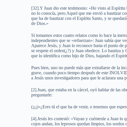
[32].Y Juan dio este testimonio: «He visto al Espírit
no lo conocía, pero Aquel que me envió a bautizar con
que ha de bautizar con el Espíritu Santo, y se quedará 
de Dios.»
Si tomamos estos cuatro relatos como lo hace la inerra
independientes que se «refuerzan»: Juan sabía que vend
Aparece Jesús, y Juan lo reconoce hasta el punto de pa
se respete el orden(¿?) y Juan obedece. Lo bautiza
que lo identifica como hijo de Dios, bajando el Espi
Pues bien, uno no puede más que extrañarse de la inca
grave, cuando poco tiempo después de este INOLV
a Jesús unos investigadores para que le aclarara una 
[2].Juan, que estaba en la cárcel, oyó hablar de las ob
preguntarle:
(¡¡¡)«¿Eres tú el que ha de venir, o tenemos que espera
[4].Jesús les contestó: «Vayan y cuéntenle a Juan lo q
cojos andan, los leprosos quedan limpios, los sordos 