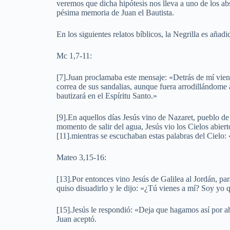
veremos que dicha hipótesis nos lleva a uno de los ab
pésima memoria de Juan el Bautista.
En los siguientes relatos bíblicos, la Negrilla es añad
Mc 1,7-11:
[7].Juan proclamaba este mensaje: «Detrás de mí vie
correa de sus sandalias, aunque fuera arrodillándome a
bautizará en el Espíritu Santo.»
[9].En aquellos días Jesús vino de Nazaret, pueblo de 
momento de salir del agua, Jesús vio los Cielos abiert
[11].mientras se escuchaban estas palabras del Cielo
Mateo 3,15-16:
[13].Por entonces vino Jesús de Galilea al Jordán, par
quiso disuadirlo y le dijo: «¿Tú vienes a mí? Soy yo q
[15].Jesús le respondió: «Deja que hagamos así por 
Juan aceptó.