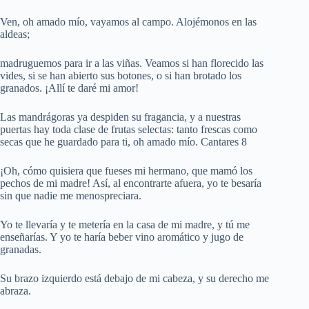
Ven, oh amado mío, vayamos al campo. Alojémonos en las
aldeas;
madruguemos para ir a las viñas. Veamos si han florecido las
vides, si se han abierto sus botones, o si han brotado los
granados. ¡Allí te daré mi amor!
Las mandrágoras ya despiden su fragancia, y a nuestras
puertas hay toda clase de frutas selectas: tanto frescas como
secas que he guardado para ti, oh amado mío. Cantares 8
¡Oh, cómo quisiera que fueses mi hermano, que mamó los
pechos de mi madre! Así, al encontrarte afuera, yo te besaría
sin que nadie me menospreciara.
Yo te llevaría y te metería en la casa de mi madre, y tú me
enseñarías. Y yo te haría beber vino aromático y jugo de
granadas.
Su brazo izquierdo está debajo de mi cabeza, y su derecho me
abraza.