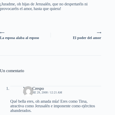
¡Juradme, oh hijas de Jerusalén, que no despertaréis ni
provocaréis el amor, hasta que quiera!
⟵
⟶
La esposa alaba al esposo
El poder del amor
Un comentario
Yirvi Crespo
OCTUBRE 29, 2008 / 12:21 AM
Qué bella eres, oh amada mía! Eres como Tirsa,
atractiva como Jerusalén e imponente como ejércitos
abanderados.